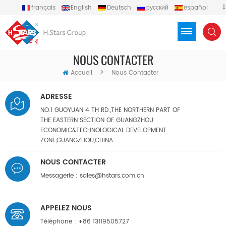
français
English
Deutsch
русский
español
português
العربية
Türkçe
Việt
Indonesia
NOUS CONTACTER
>
Accueil
Nous Contacter
ADRESSE
NO.1 GUOYUAN 4 TH RD.,THE NORTHERN PART OF
THE EASTERN SECTION OF GUANGZHOU
ECONOMIC&TECHNOLOGICAL DEVELOPMENT
ZONE,GUANGZHOU,CHINA
NOUS CONTACTER
Messagerie :
sales@hstars.com.cn
APPELEZ NOUS
Téléphone :
+86 13119505727