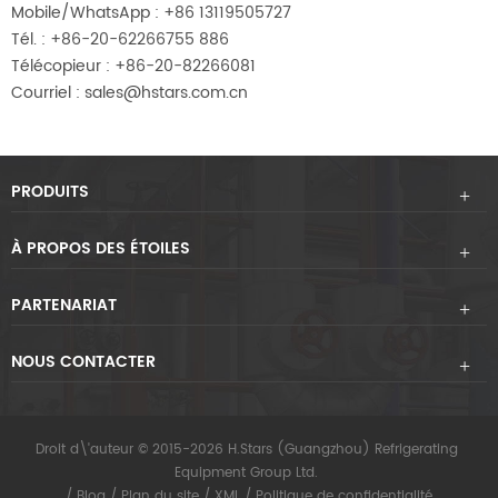
Mobile/WhatsApp : +86 13119505727
Tél. : +86-20-62266755 886
Télécopieur : +86-20-82266081
Courriel : sales@hstars.com.cn
PRODUITS
À PROPOS DES ÉTOILES
PARTENARIAT
NOUS CONTACTER
Droit d\'auteur © 2015-2026 H.Stars (Guangzhou) Refrigerating
Equipment Group Ltd.
/
Blog
/
Plan du site
/
XML
/
Politique de confidentialité