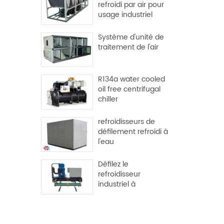
refroidi par air pour
usage industriel
Système d'unité de
traitement de l'air
R134a water cooled
oil free centrifugal
chiller
refroidisseurs de
défilement refroidi à
l'eau
Défilez le
refroidisseur
industriel à
refroidissement de
l'eau