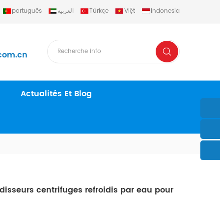
português
العربية
Türkçe
Việt
Indonesia
com.cn
Actualités Et Blog
idisseurs centrifuges refroidis par eau pour