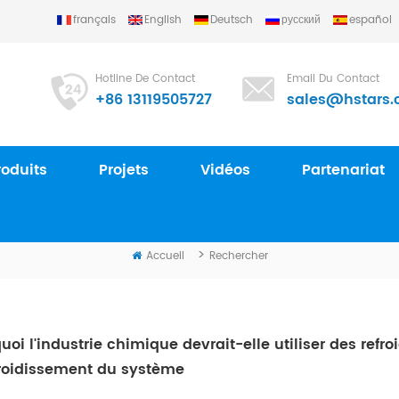
français
English
Deutsch
русский
español
Hotline De Contact
Email Du Contact
+86 13119505727
sales@hstars.
roduits
Projets
Vidéos
Partenariat
RECHERCHER
>
Accueil
Rechercher
uoi l'industrie chimique devrait-elle utiliser des refro
froidissement du système