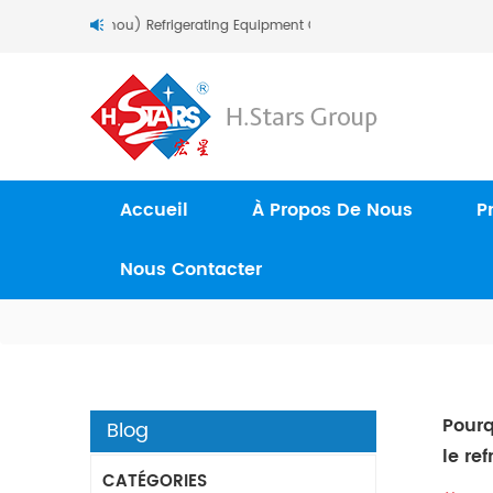
 À H.Stars (Guangzhou) Refrigerating Equipment Group Ltd..
Accueil
À Propos De Nous
P
Nous Contacter
Pourq
Blog
le re
CATÉGORIES