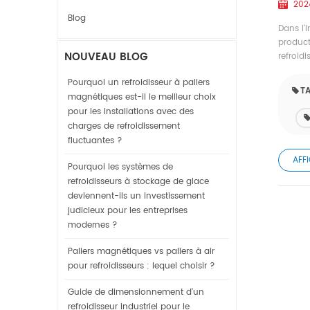
202
Blog
Dans l'
product
NOUVEAU BLOG
refroidi
Pourquoi un refroidisseur à paliers
TA
magnétiques est-il le meilleur choix
pour les installations avec des
charges de refroidissement
fluctuantes ?
AFF
Pourquoi les systèmes de
refroidisseurs à stockage de glace
deviennent-ils un investissement
judicieux pour les entreprises
modernes ?
Paliers magnétiques vs paliers à air
pour refroidisseurs : lequel choisir ?
Guide de dimensionnement d'un
refroidisseur industriel pour le