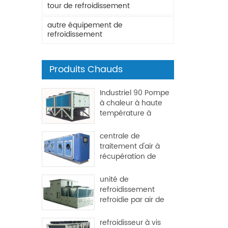
tour de refroidissement
autre équipement de
refroidissement
Produits Chauds
Industriel 90 Pompe
à chaleur à haute
température à
haute température
centrale de
traitement d'air à
récupération de
chaleur pour usine
et hôpital
unité de
refroidissement
refroidie par air de
l'ensemble de toit
refroidisseur à vis