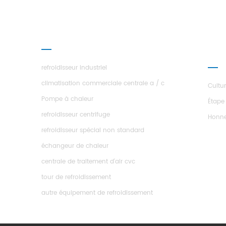
PRODUITS
À P
ÉTO
refroidisseur industriel
climatisation commerciale centrale a / c
Cultu
Pompe à chaleur
Étape
refroidisseur centrifuge
Honn
refroidisseur spécial non standard
échangeur de chaleur
centrale de traitement d'air cvc
tour de refroidissement
autre équipement de refroidissement