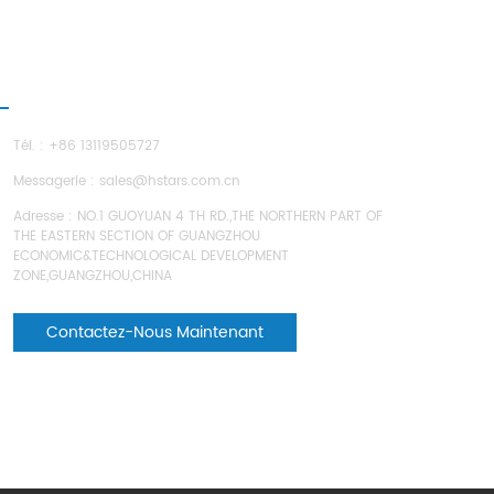
NOUS CONTACTER
Tél. : +86 13119505727
Messagerie :
sales@hstars.com.cn
Adresse : NO.1 GUOYUAN 4 TH RD.,THE NORTHERN PART OF
THE EASTERN SECTION OF GUANGZHOU
ECONOMIC&TECHNOLOGICAL DEVELOPMENT
ZONE,GUANGZHOU,CHINA
Contactez-Nous Maintenant