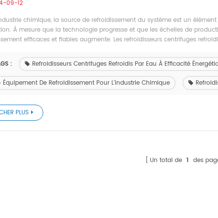
4-09-12
industrie chimique, la source de refroidissement du système est un élément
ion. À mesure que la technologie progresse et que les échelles de produc
ssement efficaces et fiables augmente. Les refroidisseurs centrifuges refroidis
GS :
Refroidisseurs Centrifuges Refroidis Par Eau À Efficacité Énergéti
Équipement De Refroidissement Pour L'industrie Chimique
Refroid
ICHER PLUS
Un total de
1
des pag