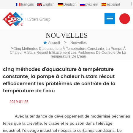
français
English
Deutsch
русский
español
português
العربية
Türkçe
Việt
Indonesia
NOUVELLES
>
Accueil
Nouvelles
>
Cinq Méthodes D’aquaculture À Température Constante, La Pompe À
Chaleur H.stars Résout Efficacement Les Problèmes De Contrôle De La
Température De L’eau
cinq méthodes d’aquaculture à température
constante, la pompe à chaleur h.stars résout
efficacement les problèmes de contrôle de la
température de l’eau
2019-01-25
Avec la tendance de développement de modernisé pêcheries
telles que la crevette, le crabe et le poisson dans l’élevage
industriel, l’élevage industriel nécessite certaines conditions. Le