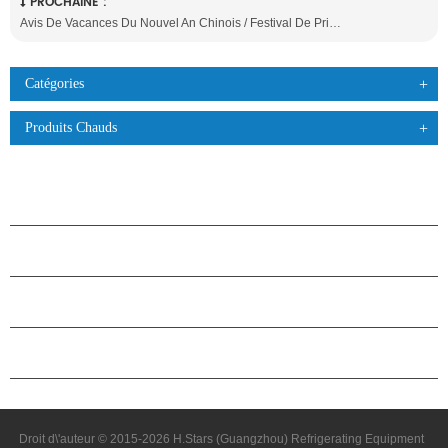
PROCHAINE :
Avis De Vacances Du Nouvel An Chinois / Festival De Printemps
Catégories
Produits Chauds
PRODUITS
À PROPOS DES ÉTOILES
PARTENARIAT
NOUS CONTACTER
Droit d\'auteur © 2015-2026 H.Stars (Guangzhou) Refrigerating Equipment