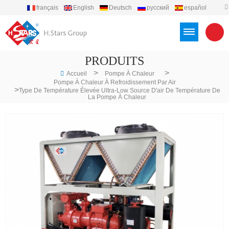
français
English
Deutsch
русский
español
português
العربية
Türkçe
Việt
Indonesia
PRODUITS
>
>
Accueil
Pompe À Chaleur
Pompe À Chaleur À Refroidissement Par Air
>
Type De Température Élevée Ultra-Low Source D'air De Température De
La Pompe À Chaleur