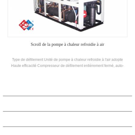
Scroll de la pompe à chaleur refroidie à air
Type de défilement Unité de pompe à chaleur refroidie à l'air adopte
Haute efficacité Compresseur de défilement entièrement fermé, auto-
développé et fabriqué haut rendement shell and-tube Échangeur de
chaleur et échangeur de chaleur à bobines, utilisant R22, R134A, R407C
réfrigérant
PRODUITS
À PROPOS DES ÉTOILES
PARTENARIAT