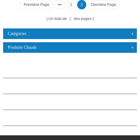
Première Page
1
2
Dernière Page
Un total de
2
des pages
Catégories
Produits Chauds
PRODUITS
À PROPOS DES ÉTOILES
PARTENARIAT
NOUS CONTACTER