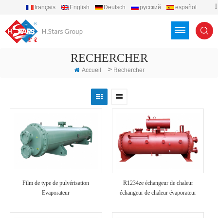
français
English
Deutsch
русский
español
português
العربية
Türkçe
Việt
Indonesia
RECHERCHER
>
Accueil
Rechercher
Film de type de pulvérisation
R1234ze échangeur de chaleur
Evaporateur
échangeur de chaleur évaporateur
condenseur