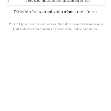
Type de boîte de défilement Éau refroidisseur industriel refroidi
Type de boîte de défilement Le refroidisseur industriel à l'eau est équipé
d'un réservoir d'eau et d'une pompe à eau en circulation selon la
capacité de refroidissement, avec des compresseurs de marque bien
connus et un contrôle électronique composants. Il est équipé d'une
efficacité élevée shell and-tube condenseurs et évaporateurs.
PRODUITS