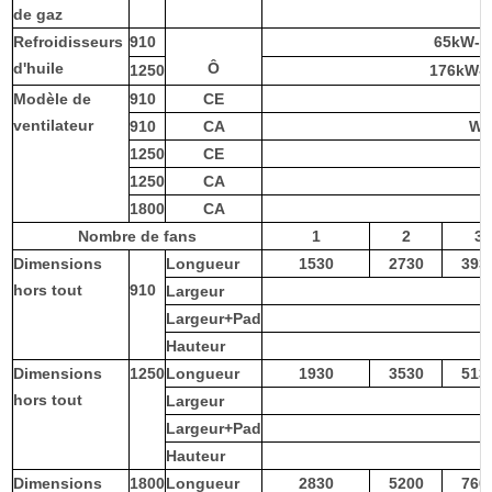
de gaz
Refroidisseurs
910
65kW-2
d'huile
Ô
1250
176kW-
Modèle de
910
CE
W
ventilateur
910
CA
W6
1250
CE
1250
CA
1800
CA
Nombre de fans
1
2
3
Dimensions
Longueur
1530
2730
393
hors tout
910
Largeur
Largeur+Pad
Hauteur
Dimensions
1250
Longueur
1930
3530
513
hors tout
Largeur
Largeur+Pad
Hauteur
Dimensions
1800
Longueur
2830
5200
760