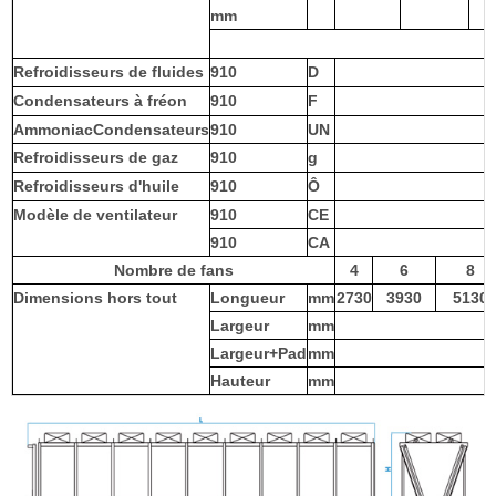
mm
C
Refroidisseurs de fluides
910
D
Condensateurs à fréon
910
F
Ammoniac
Condensateurs
910
UN
Refroidisseurs de gaz
910
g
Refroidisseurs d'huile
910
Ô
Modèle de ventilateur
910
CE
910
CA
Nombre de fans
4
6
8
Dimensions hors tout
Longueur
mm
2730
3930
5130
Largeur
mm
Largeur+Pad
mm
Hauteur
mm