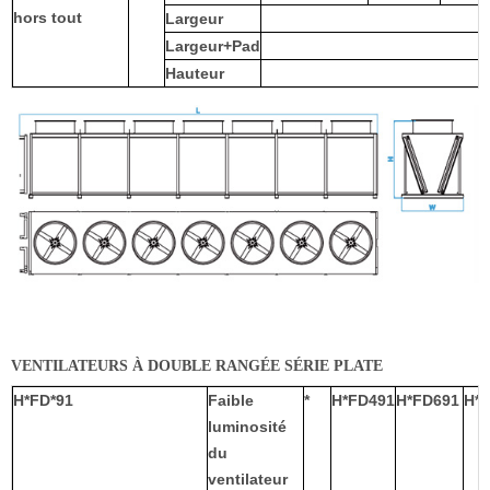
hors tout
Largeur
Largeur+Pad
Hauteur
VENTILATEURS À DOUBLE RANGÉE SÉRIE PLATE
H*FD*91
Faible
*
H*FD491
H*FD691
H*
luminosité
du
ventilateur