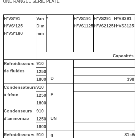
UNE RANGÉE SÉRIE PLATE
H*VS*91
Van
*
H*VS191
H*VS291
H*VS391
H
H*VS*125
Dim
H*VS1125
H*VS2125
H*VS3125
H
H*VS
*180
mm
Capacités n
Refroidisseurs
910
6
de fluides
1250
1
D
1800
398k
Condensateurs
910
à fréon
F
1250
2
1800
Condenseurs
910
d'ammoniac
UN
1250
1800
Refroidisseurs
910
g
81kW-