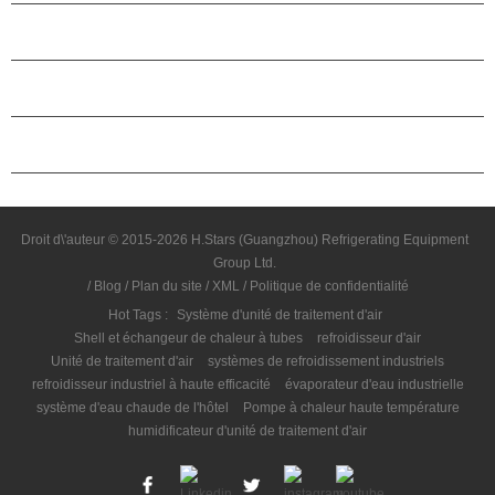
À PROPOS DES ÉTOILES
PARTENARIAT
NOUS CONTACTER
Droit d\'auteur © 2015-2026 H.Stars (Guangzhou) Refrigerating Equipment
Group Ltd.
/
Blog
/
Plan du site
/
XML
/
Politique de confidentialité
Hot Tags :
Système d'unité de traitement d'air
Shell et échangeur de chaleur à tubes
refroidisseur d'air
Unité de traitement d'air
systèmes de refroidissement industriels
refroidisseur industriel à haute efficacité
évaporateur d'eau industrielle
système d'eau chaude de l'hôtel
Pompe à chaleur haute température
humidificateur d'unité de traitement d'air