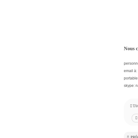
Nous c
personne
email à:
portabl
skype: 
TA
PRÉ