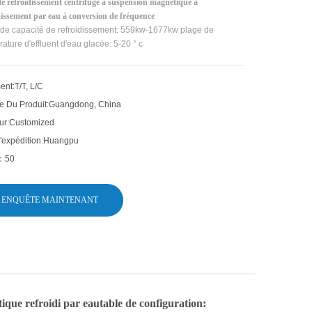
de refroidissement centrifuge à suspension magnétique à
dissement par eau à conversion de fréquence
 de capacité de refroidissement: 559kw-1677kw plage de
ature d'effluent d'eau glacée: 5-20 ° c
ent:
T/T, L/C
e Du Produit:
Guangdong, China
ur:
Customized
'expédition:
Huangpu
：
50
ENQUÊTE MAINTENANT
ique refroidi par eau
table de configuration: