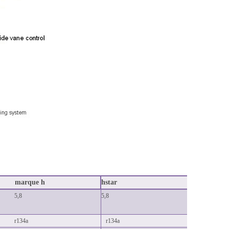
marque h
hstar
5,8
5,8
r134a
r134a