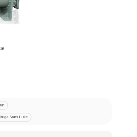
ue
0rt
rifuge Sans Huile