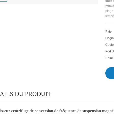
unité 
refroi
plage
tempér
Paiem
Origin
Coule
Port D
Delai
AILS DU PRODUIT
disseur centrifuge de conversion de fréquence de suspension magnét