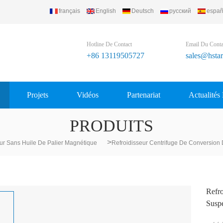
français
English
Deutsch
русский
españ
up Ltd..
Hotline De Contact
Email Du Conta
+86 13119505727
sales@hsta
Projets
Vidéos
Partenariat
Actualités
PRODUITS
>
ur Sans Huile De Palier Magnétique
Refroidisseur Centrifuge De Conversion
Refr
Susp