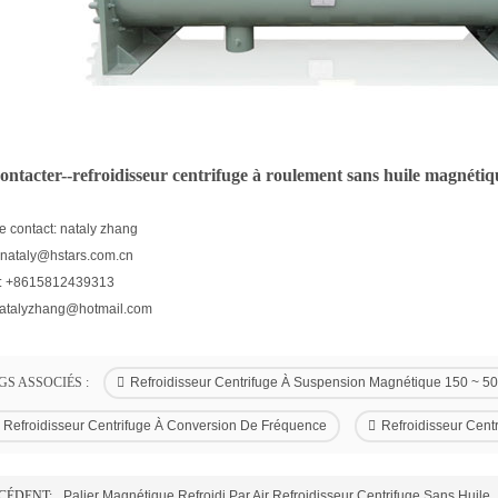
ontacter--
refroidisseur centrifuge à roulement sans huile magnétiq
 contact: nataly zhang
 nataly@hstars.com.cn
e: +8615812439313
natalyzhang@hotmail.com
GS ASSOCIÉS :
Refroidisseur Centrifuge À Suspension Magnétique 150 ~ 50
Refroidisseur Centrifuge À Conversion De Fréquence
Refroidisseur Cent
CÉDENT:
Palier Magnétique Refroidi Par Air Refroidisseur Centrifuge Sans Huile