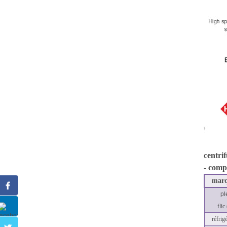
centri
- comp
mar
pl
flic
réfrig