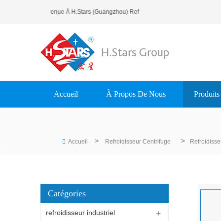
Bienvenue À H.Stars (Guangzhou) Refrigerating Equipment Gro
Accueil
À Propos De Nous
Produits
>
>
Accueil
Refroidisseur Centrifuge
Refroidisse
Catégories
refroidisseur industriel