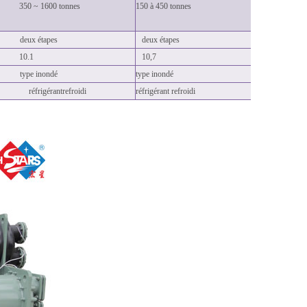
350 ~ 1600 tonnes
150 à 450 tonnes
deux étapes
deux étapes
10.1
10,7
type inondé
type inondé
réfrigérant
refroidi
réfrigérant refroidi