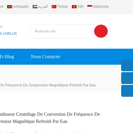
ol
português
العربية
Türkçe
Việt
Indonesia
ct
rs.com.cn
 Et Blog
Nous Contacter
 De Fréquence De Suspension Magnétique Refroidi Par Eau
oidisseur Centrifuge De Conversion De Fréquence De
ension Magnétique Refroidi Par Eau