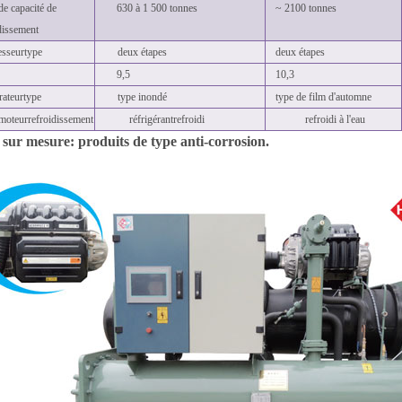
de capacité de
630 à 1 500 tonnes
~ 2100 tonnes
dissement
sseur
type
deux étapes
deux étapes
9,5
10,3
rateur
type
type inondé
type de film d'automne
moteur
refroidissement
réfrigérant
refroidi
refroidi à l'eau
l sur mesure: produits de type anti-corrosion.