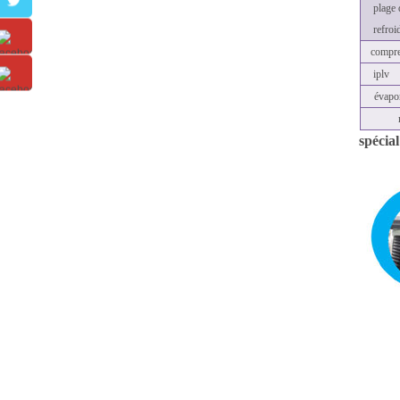
plage 
refroi
compre
iplv
évapo
spécia