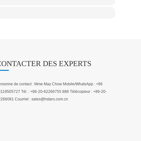
CONTACTER DES EXPERTS
rsonne de contact : Mme May Chow Mobile/WhatsApp : +86
119505727 Tél. : +86-20-62266755 886 Télécopieur : +86-20-
266081 Courriel : sales@hstars.com.cn