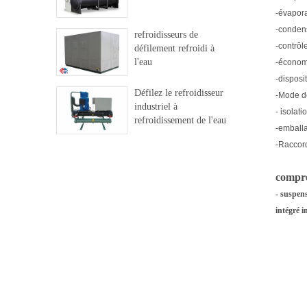
-évapora
-conden
refroidisseurs de
-contrôl
défilement refroidi à
l'eau
-économi
-disposi
Défilez le refroidisseur
-Mode de
industriel à
- isolat
refroidissement de l'eau
-emballa
-Raccord
compre
- suspens
intégré in