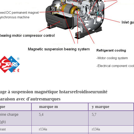
fuge à suspension magnétique hstars
refroidisseur
unité
araison avec d'autres
marques
que
marque m
y marque
eine charge
5,4
5,7
 (gb)
érant
r134a
r134a