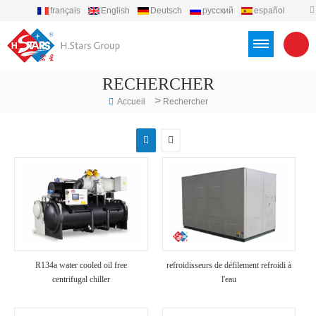
français
English
Deutsch
русский
español
português
العربية
Türkçe
Việt
Indonesia
RECHERCHER
>
Accueil
Rechercher
R134a water cooled oil free
refroidisseurs de défilement refroidi à
centrifugal chiller
l'eau