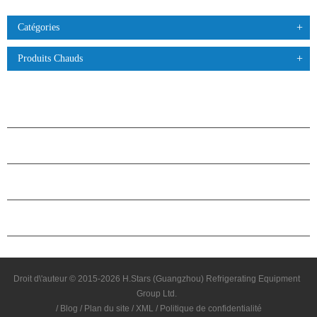
Catégories
Produits Chauds
PRODUITS
À PROPOS DES ÉTOILES
PARTENARIAT
NOUS CONTACTER
Droit d\'auteur © 2015-2026 H.Stars (Guangzhou) Refrigerating Equipment
Group Ltd.
/
Blog
/
Plan du site
/
XML
/
Politique de confidentialité