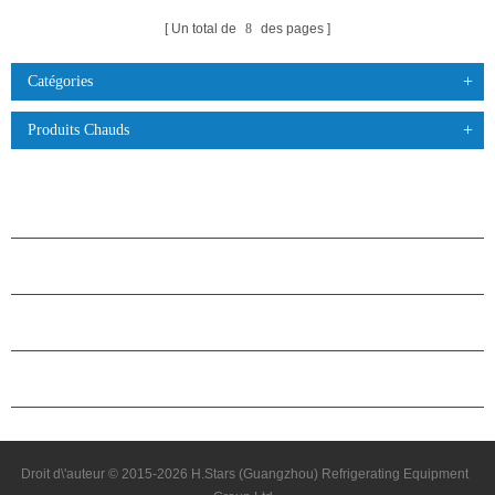
Un total de
8
des pages
Catégories
Produits Chauds
PRODUITS
À PROPOS DES ÉTOILES
PARTENARIAT
NOUS CONTACTER
Droit d\'auteur © 2015-2026 H.Stars (Guangzhou) Refrigerating Equipment