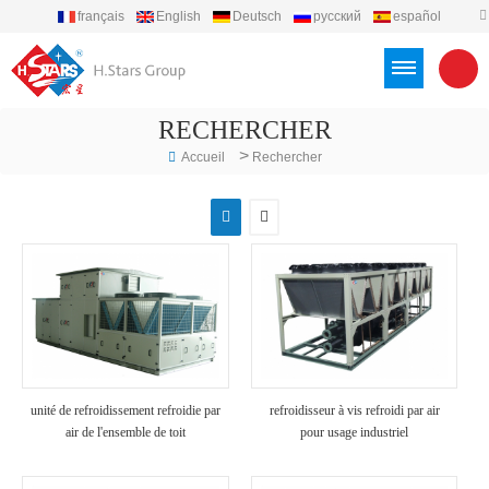
français
English
Deutsch
русский
español
português
العربية
Türkçe
Việt
Indonesia
RECHERCHER
>
Accueil
Rechercher
unité de refroidissement refroidie par
refroidisseur à vis refroidi par air
air de l'ensemble de toit
pour usage industriel