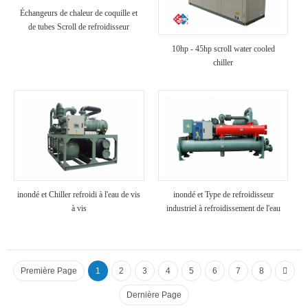
Échangeurs de chaleur de coquille et
de tubes Scroll de refroidisseur
refroidi à air
10hp - 45hp scroll water cooled
chiller
inondé et Chiller refroidi à l'eau de vis
inondé et Type de refroidisseur
à vis
industriel à refroidissement de l'eau
Première Page
1
2
3
4
5
6
7
8
Dernière Page