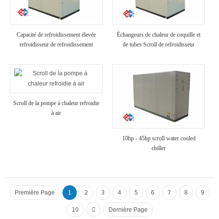
Capacité de refroidissement élevée
Échangeurs de chaleur de coquille et
refroidisseur de refroidissement
de tubes Scroll de refroidisseur
industriel refroidi à air
refroidi à air
Scroll de la pompe à chaleur refroidie
à air
10hp - 45hp scroll water cooled
chiller
Première Page
1
2
3
4
5
6
7
8
9
10
Dernière Page