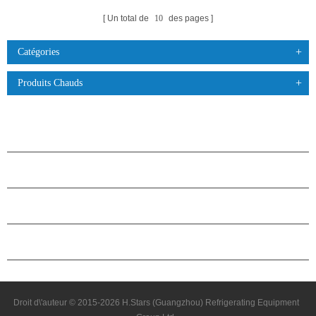
Un total de
10
des pages
Catégories
Produits Chauds
PRODUITS
À PROPOS DES ÉTOILES
PARTENARIAT
NOUS CONTACTER
Droit d\'auteur © 2015-2026 H.Stars (Guangzhou) Refrigerating Equipment