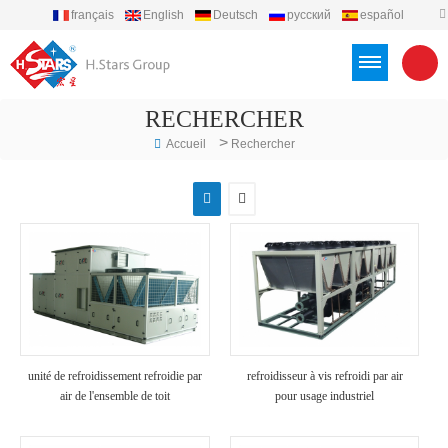
français
English
Deutsch
русский
español
português
العربية
Türkçe
Việt
Indonesia
RECHERCHER
>
Accueil
Rechercher
unité de refroidissement refroidie par
refroidisseur à vis refroidi par air
air de l'ensemble de toit
pour usage industriel