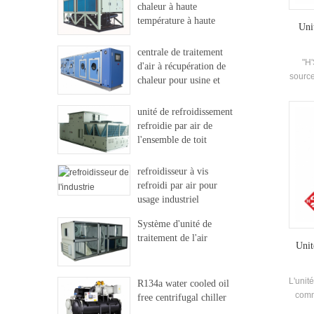
chaleur à haute
température à haute
Uni
température
centrale de traitement
"H'
d'air à récupération de
source
chaleur pour usine et
ré
hôpital
remp
unité de refroidissement
r
refroidie par air de
c
l'ensemble de toit
refro
nettoy
refroidisseur à vis
d'
refroidi par air pour
usage industriel
Système d'unité de
traitement de l'air
Unit
L'unité
R134a water cooled oil
comm
free centrifugal chiller
l'e