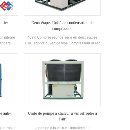
aitier
Deux étapes Unité de condensation de
compression
uit intégré
40std Compresseur de série en deux étapes
'appareil
CVC adopte ouvert de type Compresseur et est
ration, le
équipé d'une efficacité élevée séparateur d'huile
é, la pompe
développé indépendamment et fabriqué.
 le système
Applicable à R22, R404A et d'autres
ants de la
réfrigérants, la récupération de chaleur peut être
production
configurée selon Client's Énergie thermique
Exigences. Les modèles haute température,
température moyenne et basse température
sont conçus pour différents projets Exigences.
380V, 3kv, 6kv, 10kv et d'autres tensions peuvent
être sélectionnées.
e anti-
Unité de pompe à chaleur à vis refroidie à
l'air
a corrosion
La pompe à la vis à vis industrielle et