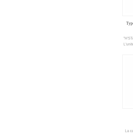
Type
"H'ST
L'uni
le r
entre 
opéra
cha
fourni
tout
La c