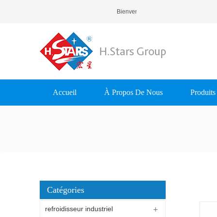
Bienvenue À H.Stars (Guangzhou) 
Accueil
À Propos De Nous
Produits
Catégories
refroidisseur industriel