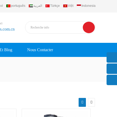
ol
português
العربية
Türkçe
Việt
Indonesia
ct
rs.com.cn
 Et Blog
Nous Contacter