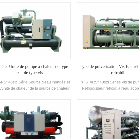
cace et respectueuse de l'environnement.
de température entre la température
d'eau et la température d'évapora
petite,et la résistance le long du chem
Il convient aux unités avec une
circulation et un bon refroidisseme
dé et Unité de pompe à chaleur de type
Type de pulvérisation Vis Éau ref
eau de type vis
refroidi
ARS" 40std Série Source d'eau inondée et
"H'STARS" 40std Series Vis de pul
L'unité de chaleur de la source de chaleur
Refroidisseur refroidi à l'eau ado
e Haute efficacité Twin-vis compresseur,
efficacité Twin-vis Compresseur, au
o-développé et fabriqué haut rendement
et fabriqué haut rendement Evapo
aporateur de type inondé, R22, R134A
pulvérisation, R22, Just 34a réfr
gérant, efficacité énergétique jusqu'à 6.7.
efficacité énergétique jusqu'à 5.5 L
pérature de sortie d'eau chaude 50 ° C
standard Spécifications.
ité de récupération de chaleur peut être
gurée conformément au client Exigences.
é a un total de 20 standards Spécifications.