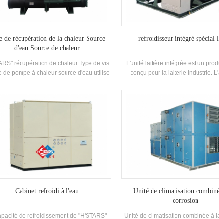
 de récupération de la chaleur Source
refroidisseur intégré spécial l
d'eau Source de chaleur
ARS" récupération de chaleur Type de vis
L'unité laitière intégrée est un prod
té de pompe à chaleur source d'eau utilise
conçu pour la laiterie Industrie. L
efroidisseur pour échanger de la chaleur
intègre l'unité principale de réfrigé
la vapeur de réfrigérant et l'eau pendant le
réservoir de stockage d'eau congel
tion, convertir le consommation d'énergie
à eau à circulation d'eau congelée,
leur dans de l'eau chaude utilisable et
de voies navigables et les compos
ssant une grande quantité de climatisation
vanne, et intègre le projet dans la 
 en fournissant climatisation. eau chaude
dans la vie.
Cabinet refroidi à l'eau
Unité de climatisation combiné
corrosion
apacité de refroidissement de "H'STARS"
Unité de climatisation combinée à l