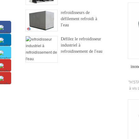
effi
refroidisseurs de
défilement refroidi à
l'eau
Défilez le refroidisseur
industriel à
refroidissement de l'eau
inon
"H'ST
à vis 
adopt
aut
Ev
réfri
Tem
L'un
confi
L'unit