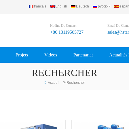
français
English
Deutsch
русский
españ
Refrigerating Equipment Group Ltd..
Hotline De Contact
Email Du Conta
+86 13119505727
sales@hsta
Projets
Vidéos
Partenariat
Actualités
RECHERCHER
>
Accueil
Rechercher