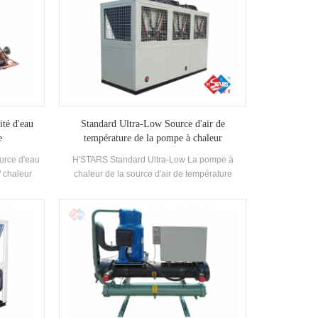
ité d'eau
Standard Ultra-Low Source d'air de
e
température de la pompe à chaleur
urce d'eau
H'STARS Standard Ultra-Low La pompe à
/ chaleur
chaleur de la source d'air de température
'eau chaude
fonctionne de manière stable dans
de bain, une
l'environnement de -25 ℃ ~ 43, en utilisant de
scine et
l'air comme source de chaleur, aucun polluants
haleur des
n'est déchargé et 55 ° C L'eau chaude est
miser de
préparée pour répondre à la demande d'eau
ment.Energy
chaude entre 35-55 ° c. Fonction de chauffage,
aré à la
adaptée à l'alimentation en air direct ou au
l, qui peut
rayonnement du sol Chauffage.
ion Coût.