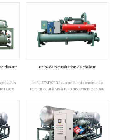
 de sortie
fabriqué haut rendement Evaporateur de type
tion est
inondé, R22, R134A le réfrigérant peut atteindre
in est petit.
5.5. L'unité a 20 standard Spécifications.
 grande
nt effet.
roidisseur
unité de récupération de chaleur
vérisation
Le "H'STARS" Récupération de chaleur Le
pte Haute
refroidisseur à vis à refroidissement par eau
to-développé
utilise une unité de récupération de chaleur
rateur de
pour récupérer la chaleur générée par
igérant,
l'échange de chaleur entre la vapeur de
'unité a 20
réfrigérant et l'eau pendant le Le processus de
réfrigération, qui fournit aux clients la
climatisation de la climatisation et une grande
quantité de chaleur domestique eau.