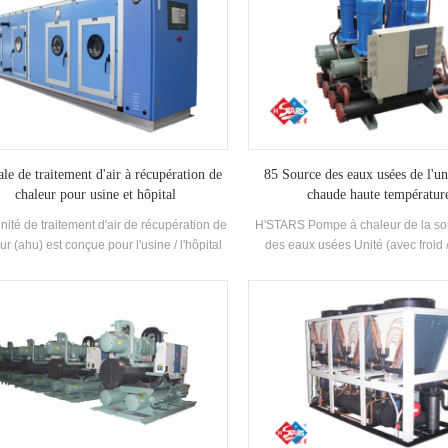
ale de traitement d'air à récupération de
85 Source des eaux usées de l'un
chaleur pour usine et hôpital
chaude haute températur
unité de traitement d'air de récupération de
H'STARS Pompe à chaleur de la so
ur (ahu) est conçue pour l'usine / l'hôpital
des eaux usées Unité (avec froid 
es fonctions multiples de refroidissement,
récupération) est un équipement d
fage, humidification, déshumidification et
développé et fabriqué pour la salle 
purification de l'air.
piscine à ressorts chaude, une pi
d'autres baignades, extrayant la c
eaux usées domestiques, écono
l'énergie et protéger le Environne
L'épargne est de 30% ~ 50% comp
méthode de chauffage conventionne
réduire considérablement l'opérat