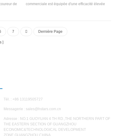
 coureur de
commerciale est équipée d'une efficacité élevée
nité de
Échangeur de chaleur à aigue et largement
e dans Ceux
utilisé dans les systèmes de climatisation des
a corrosion
bâtiments, les petits et moyens bureaux, les
ateliers d'usine, les magasins d'hôtels viticoles,
6
7
Dernière Page
les villas et autres climatisation Environnements.
s
NOUS CONTACTER
Tél. : +86 13119505727
Messagerie :
sales@hstars.com.cn
Adresse : NO.1 GUOYUAN 4 TH RD.,THE NORTHERN PART OF
THE EASTERN SECTION OF GUANGZHOU
ECONOMIC&TECHNOLOGICAL DEVELOPMENT
ZONE,GUANGZHOU,CHINA