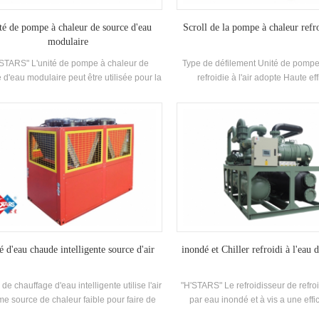
té de pompe à chaleur de source d'eau
Scroll de la pompe à chaleur refro
modulaire
STARS" L'unité de pompe à chaleur de
Type de défilement Unité de pompe
 d'eau modulaire peut être utilisée pour la
refroidie à l'air adopte Haute eff
frigération et le chauffage, et peut être
Compresseur de défilement entière
lacée par une machine. Le système peut
auto-développé et fabriqué haut 
emplacer la chaudière d'origine et la
shell and-tube Échangeur de cha
limatisation Système; La capacité de
échangeur de chaleur à bobines, uti
idissement suffit, l'efficacité est élevée, le
R134A, R407C réfrigéran
age et la maintenance est facile et la note
efficacité énergétique est 5-1. niveau.
é d'eau chaude intelligente source d'air
inondé et Chiller refroidi à l'eau d
 de chauffage d'eau intelligente utilise l'air
"H'STARS" Le refroidisseur de refr
e source de chaleur faible pour faire de
par eau inondé et à vis a une effi
au chaude, qui est économe en énergie,
transfert de chaleur plus élevée, et l