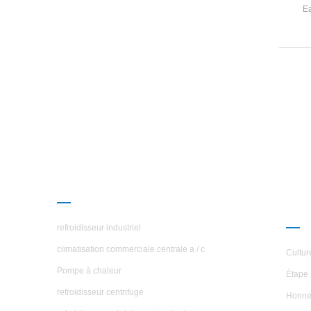
Ea
PRODUITS
À P
ÉTO
refroidisseur industriel
climatisation commerciale centrale a / c
Cultur
Pompe à chaleur
Étape 
refroidisseur centrifuge
Honne