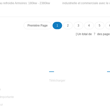
u refroidie Armoires: 180kw - 2380kw
industrielle et commerciale avec le
récupération de chaleur, cette u
climatisation est largement utilisé
Industries ayant une résistance à l
Exigences.
Première Page
1
2
3
4
5
Un total de
7
des page
ROPOS DES
PARTENARIAT
ILES
Télécharger
e
Importante
ur