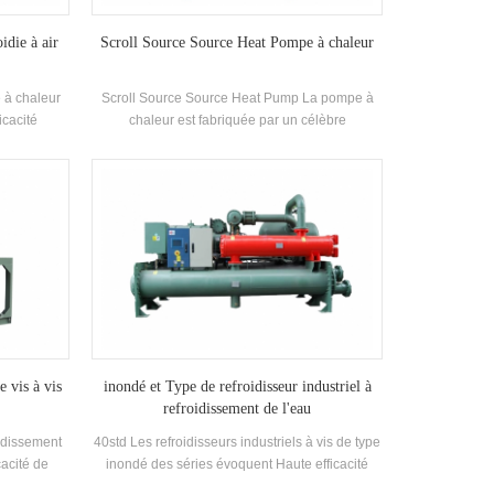
idie à air
Scroll Source Source Heat Pompe à chaleur
 à chaleur
Scroll Source Source Heat Pump La pompe à
icacité
chaleur est fabriquée par un célèbre
ment fermé,
compresseur de marque et des originaux de
rendement
contrôle électronique, et est équipé de
leur et
recherches et de développement
lisant R22,
indépendantes de Haute efficacité Échangeur
t
de chaleur en spirale
e vis à vis
inondé et Type de refroidisseur industriel à
refroidissement de l'eau
oidissement
40std Les refroidisseurs industriels à vis de type
cacité de
inondé des séries évoquent Haute efficacité
a différence
Twin-vis Compresseur, auto-développé et