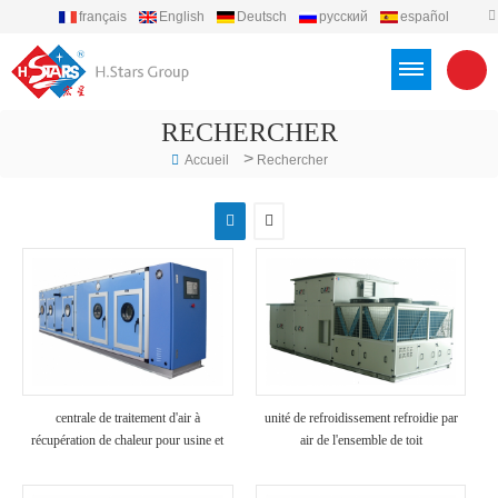
français
English
Deutsch
русский
español
português
العربية
Türkçe
Việt
Indonesia
RECHERCHER
>
Accueil
Rechercher
centrale de traitement d'air à
unité de refroidissement refroidie par
récupération de chaleur pour usine et
air de l'ensemble de toit
hôpital