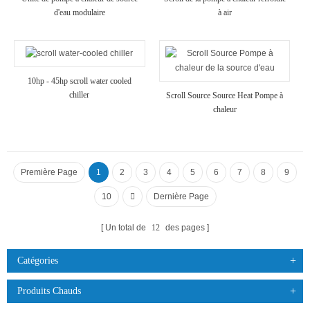
d'eau modulaire
à air
10hp - 45hp scroll water cooled
chiller
Scroll Source Source Heat Pompe à
chaleur
Première Page
1
2
3
4
5
6
7
8
9
10
Dernière Page
Un total de
12
des pages
Catégories
Produits Chauds