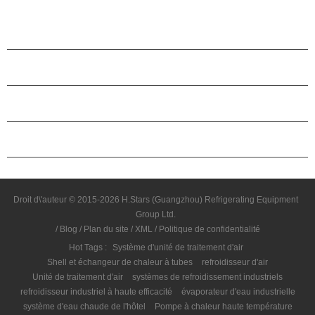
PRODUITS
À PROPOS DES ÉTOILES
PARTENARIAT
NOUS CONTACTER
Droit d\'auteur © 2015-2026 H.Stars (Guangzhou) Refrigerating Equipment
Group Ltd.
/
Blog
/
Plan du site
/
XML
/
Politique de confidentialité
Hot Tags :
Système d'unité de traitement d'air
Shell et échangeur de chaleur à tubes
refroidisseur d'air
Unité de traitement d'air
systèmes de refroidissement industriels
refroidisseur industriel à haute efficacité
évaporateur d'eau industrielle
système d'eau chaude de l'hôtel
Pompe à chaleur haute température