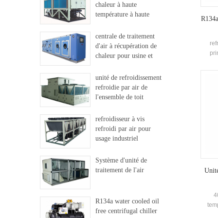
chaleur à haute
température à haute
R134a 
température
centrale de traitement
ref
d'air à récupération de
pri
chaleur pour usine et
c
hôpital
unité de refroidissement
pul
refroidie par air de
systèm
l'ensemble de toit
flash
la 
refroidisseur à vis
prin
refroidi par air pour
clima
usage industriel
Système d'unité de
traitement de l'air
Unit
4
R134a water cooled oil
tem
free centrifugal chiller
e