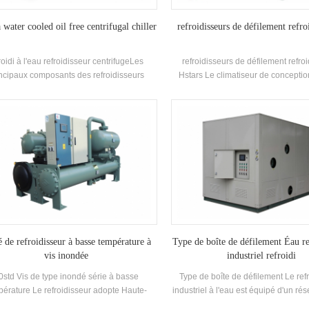
water cooled oil free centrifugal chiller
refroidisseurs de défilement refroi
roidi à l'eau refroidisseur centrifugeLes
refroidisseurs de défilement refroi
ncipaux composants des refroidisseurs
Hstars Le climatiseur de conceptio
entrifuges sont semi-fermé deux pôles
fermée est une sorte de climatiseu
Compresseurs centrifuges, Type de
divisé, qui est largement utilisé 
vérisation (Filming-Film) Evaporateurs,
maisons et les petits bureaux. Les c
es de recirculation de liquide réfrigérant,
de cabinet ont les avantages de la
-type Économiseurs et orifice Logement de
élevée et du vent fort puissance. L'u
plaque d'orifice Dispositifs. Applications:
de 8 spécifications standard et d'ent
cipalement utilisé dans les systèmes de
refroidissement Température. Gamm
tisation centrale et le refroidissement du
Marque: Hstars refroidissementCapa
processus industriel
25.7kw ~ 147.7kw Applications:
restaurant, centre commercial, burea
climatisation Systèmes.
é de refroidisseur à basse température à
Type de boîte de défilement Éau re
vis inondée
industriel refroidi
0std Vis de type inondé série à basse
Type de boîte de défilement Le ref
pérature Le refroidisseur adopte Haute-
industriel à l'eau est équipé d'un rés
fficacité Dual-Vis Compresseur, auto-
et d'une pompe à eau en circulatio