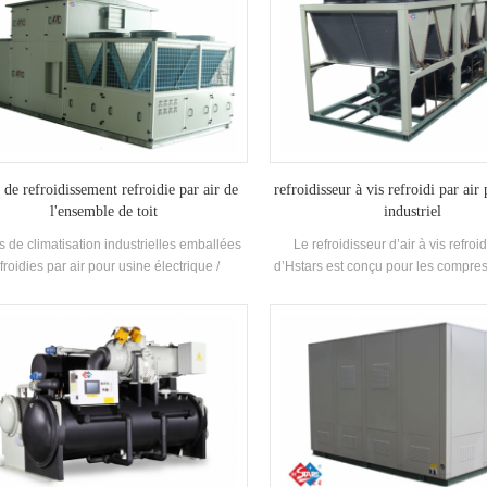
 de refroidissement refroidie par air de
refroidisseur à vis refroidi par air
l'ensemble de toit
industriel
s de climatisation industrielles emballées
Le refroidisseur d’air à vis refroid
froidies par air pour usine électrique /
d’Hstars est conçu pour les compres
que / textileh.stars propose des solutions
sans fin et la récupération de chale
r l'industrie pharmaceutique, l'industrie
pour les clients à usage industriel. h
onique, l'industrie automobile, l'imprimerie
avec une utilisation facile
t l'industrie alimentaire, les bâtiments
ciaux, le traitement VOC et la protection
vironnement, la qualité de l'air intérieur, la
ventilation marine