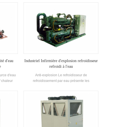
vec des
l'industrie refroidissement. Il faut une gamme
nus et un
complète de modèles répondant aux exigences
 est équipé
de la capacité de refroidissement différente et
nd-tube
de la température Exigences. Marque: H'STARS
rs.
ité d'eau
Industriel Infirmière d'explosion refroidisseur
e
refroidi à l'eau
urce d'eau
Anti-explosion Le refroidisseur de
/ chaleur
refroidissement par eau présente les
'eau chaude
caractéristiques de la sécurité anti-explosion,
de bain, une
une sécurité accrue, de l'huile, remplie de sable,
scine et
non étincelle, de la chaussée et de l'herbe, etc.,
haleur des
qui convient àEnvironnement spatial intérieur
miser de
auto-fermé avec mélange de gaz explosif dans
ment.Energy
le Air.
aré à la
l, qui peut