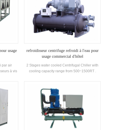
 pour usage
refroidisseur centrifuge refroidi à l'eau pour
usage commercial d'hôtel
i par air
2 Stages water cooled Centrifugal Chiller with
seurs à vis
cooling capacity range from 500~1500RT .
ur en option
Centrifugal chiller is so reliable, so high-
aute qualité
performing, so future-proof that once it’s
.
installed, you may never have to think about it
again. Low maintance cost.