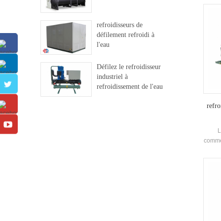
d
Eva
refroidisseurs de
réfrig
défilement refroidi à
conf
l'eau
Besoi
Défilez le refroidisseur
industriel à
refroidissement de l'eau
refro
L
commer
Conde
de mar
peut 