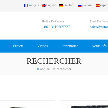
français
English
Deutsch
русский
españ
Hotline De Contact
Email Du Conta
+86 13119505727
sales@hsta
Projets
Vidéos
Partenariat
Actualités
RECHERCHER
>
Accueil
Rechercher