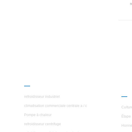
r
Compr
aut
sh
échan
PRODUITS
À P
ÉTO
refroidisseur industriel
climatisation commerciale centrale a / c
Cultur
Pompe à chaleur
Étape 
refroidisseur centrifuge
Honne