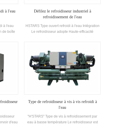
di à l'eau
Défilez le refroidisseur industriel à
refroidissement de l'eau
di à l'eau
HSTARS Type ouvert refroidi à l'eau Intégration
n de boîte
Le refroidisseur adopte Haute-efficacité
r de type
Composants de compresseur et de commande
dans les
électroniques, équipé d'un excellent
limatiseurs
condenseur de refroidissement et d'un
 puissance
évaporateur
nité dispose
rée d'eau de
e 21-35 °C.
cité Plage:
 Usine,
u et autres
froidisseur
Type de refroidisseur à vis à vis refroidi à
l'eau
roidisseur
"H'STARS" Type de vis à refroidissement par
ervoir d'eau
eau à basse température Le refroidisseur est
n selon la
conçu pour la réfrigération, la réfrigération et