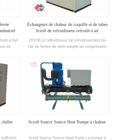
ion Coût.
élevée
Échangeurs de chaleur de coquille et de tubes
industriel
Scroll de refroidisseur refroidi à air
oidi à l'air
20STB Le refroidisseur de refroidissement de
eur de
l'air de Series de série adopte un compresseur
, développé
de défilement fermé, développe et fabrique
eur de coque
indépendamment Haute efficacité shell and-
frigérant,
tube Échangeur de chaleur et échangeur de
à 2 niveaux
chaleur de bobine, adopte R22 et r407c
réfrigérateur
 chiller
Scroll Source Source Heat Pompe à chaleur
 sufficient
Scroll Source Source Heat Pump La pompe à