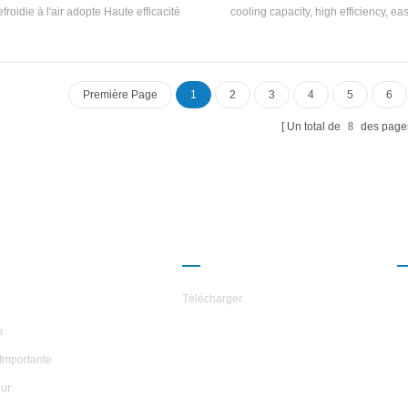
efroidie à l'air adopte Haute efficacité
cooling capacity, high efficiency, ea
esseur de défilement entièrement fermé,
and maintenance, and energy efficien
o-développé et fabriqué haut rendement
4-2. cooling capacity range: 2150
ell and-tube Échangeur de chaleur et
113400 kcal (10HP~45HP), suitable
geur de chaleur à bobines, utilisant R22,
and medium-sized offices, factory 
Première Page
1
2
3
4
5
6
R134A, R407C réfrigérant
hotels, villas, etc
Un total de
8
des page
ROPOS DES
PARTENARIAT
ILES
Télécharger
e
Importante
ur