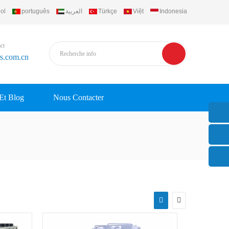
ol
português
العربية
Türkçe
Việt
Indonesia
ct
rs.com.cn
 Et Blog
Nous Contacter