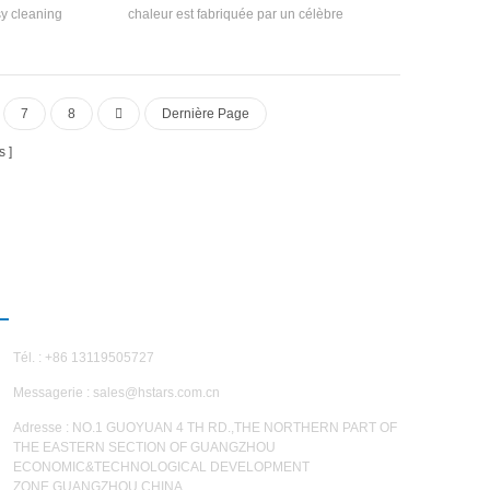
sy cleaning
chaleur est fabriquée par un célèbre
cy rating is
compresseur de marque et des originaux de
0 kcal to
contrôle électronique, et est équipé de
 for small
recherches et de développement
workshops,
indépendantes de Haute efficacité Échangeur
7
8
Dernière Page
de chaleur en spirale
s
NOUS CONTACTER
Tél. : +86 13119505727
Messagerie :
sales@hstars.com.cn
Adresse : NO.1 GUOYUAN 4 TH RD.,THE NORTHERN PART OF
THE EASTERN SECTION OF GUANGZHOU
ECONOMIC&TECHNOLOGICAL DEVELOPMENT
ZONE,GUANGZHOU,CHINA