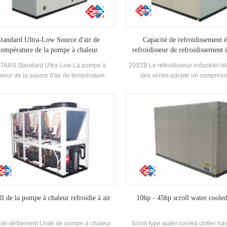
réduire considérablement l'opérat
Standard Ultra-Low Source d'air de
Capacité de refroidissement 
température de la pompe à chaleur
refroidisseur de refroidissement 
refroidi à air
STARS Standard Ultra-Low La pompe à
20STB Le refroidisseur industriel refr
aleur de la source d'air de température
des séries adopte un compress
fonctionne de manière stable dans
défilement entièrement hermétique
ironnement de -25 ℃ ~ 43, en utilisant de
Haute-efficacité Échangeur de chal
 comme source de chaleur, aucun polluants
et de tube, utilisant R22, R407C Ré
st déchargé et 55 ° C L'eau chaude est
Efficacité énergétique Grade jusqu'
arée pour répondre à la demande d'eau
e entre 35-55 ° c. Fonction de chauffage,
ptée à l'alimentation en air direct ou au
rayonnement du sol Chauffage.
ll de la pompe à chaleur refroidie à air
10hp - 45hp scroll water cooled
 de défilement Unité de pompe à chaleur
Scroll-type water cooled chiller has