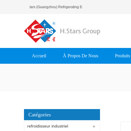
Bienvenue À H.Stars (Guangzhou) Refrigerating Equipment Group Ltd..
Accueil
À Propos De Nous
Produits
Catégories
refroidisseur industriel