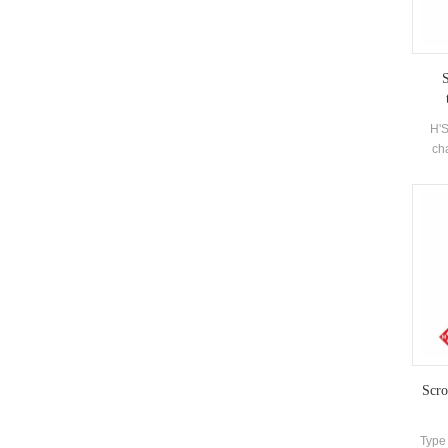
H'
ch
l'env
l'air
n'e
prép
chaud
ada
Scro
Type