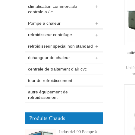
climatisation commerciale
centrale a / c
Pompe à chaleur
refroidisseur centrifuge
refroidisseur spécial non standard
unité
échangeur de chaleur
Unité
centrale de traitement d'air cvc
re
chimi
tour de refroidissement
pou
autre équipement de
électr
refroidissement
e
commer
de l'en
Produits Chauds
Industriel 90 Pompe à