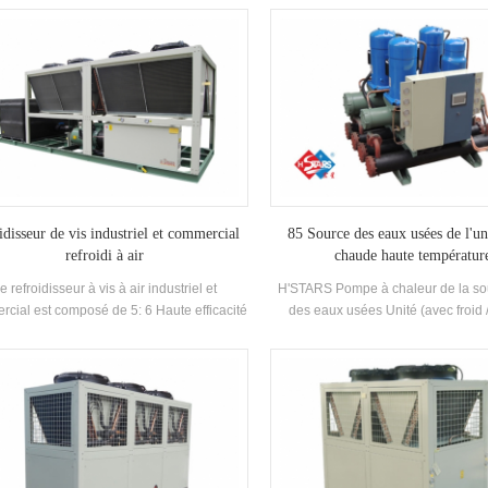
éveloppé etFabriqué Haute efficacité
capacité de refroidissement, a
porateur de type inondé, R22 et r134a
compresseurs de marque bien con
érant. La récupération de chaleur peut être
contrôle électronique composants. Il
igurée en fonction de la thermique client
d'une efficacité élevée shell a
ns. L'unité a 39 standard Spécifications.
condenseurs et évaporateu
idisseur de vis industriel et commercial
85 Source des eaux usées de l'un
refroidi à air
chaude haute températur
e refroidisseur à vis à air industriel et
H'STARS Pompe à chaleur de la so
cial est composé de 5: 6 Haute efficacité
des eaux usées Unité (avec froid 
Compresseur à vis de haute qualité
récupération) est un équipement d
nseur et évaporateur, et équipé de Nom
développé et fabriqué pour la salle 
que Contrôle électrique Composants, qui
piscine à ressorts chaude, une pi
être utilisé largement dans des industries
d'autres baignades, extrayant la c
industries.
eaux usées domestiques, écono
l'énergie et protéger le Environne
L'épargne est de 30% ~ 50% comp
méthode de chauffage conventionne