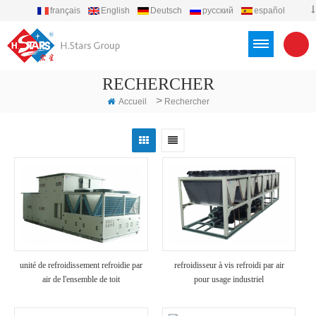
français
English
Deutsch
русский
español
português
العربية
Türkçe
Việt
Indonesia
RECHERCHER
>
Accueil
Rechercher
unité de refroidissement refroidie par
refroidisseur à vis refroidi par air
air de l'ensemble de toit
pour usage industriel