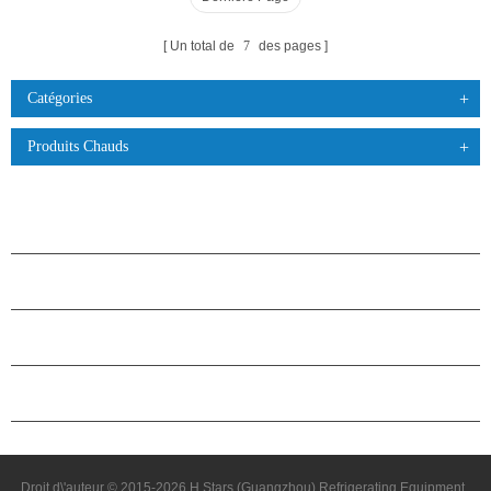
Un total de
7
des pages
Catégories
Produits Chauds
PRODUITS
À PROPOS DES ÉTOILES
PARTENARIAT
NOUS CONTACTER
Droit d\'auteur © 2015-2026 H.Stars (Guangzhou) Refrigerating Equipment