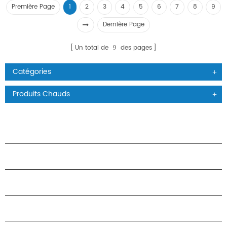
Première Page
1
2
3
4
5
6
7
8
9
Dernière Page
Un total de
des pages
9
Catégories
Produits Chauds
PRODUITS
À PROPOS DES ÉTOILES
PARTENARIAT
NOUS CONTACTER