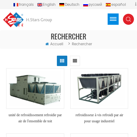
français
English
Deutsch
русский
español
português
العربية
Türkçe
Việt
Indonesia
RECHERCHER
>
Accueil
Rechercher
unité de refroidissement refroidie par
refroidisseur à vis refroidi par air
air de l'ensemble de toit
pour usage industriel