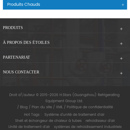
Produits Chauds
PRODUITS
À PROPOS DES ÉTOILES
PARTENARIAT
NOUS CONTACTER
Droit d\'auteur © 2015-2026 H.Stars (Guangzhou) Refrigerating
Equipment Group Ltd.
/
Blog
/
Plan du site
/
XML
/
Politique de confidentialité
Hot Tags :
Système d'unité de traitement d'air
Shell et échangeur de chaleur à tubes
refroidisseur d'air
Unité de traitement d'air
systèmes de refroidissement industriels