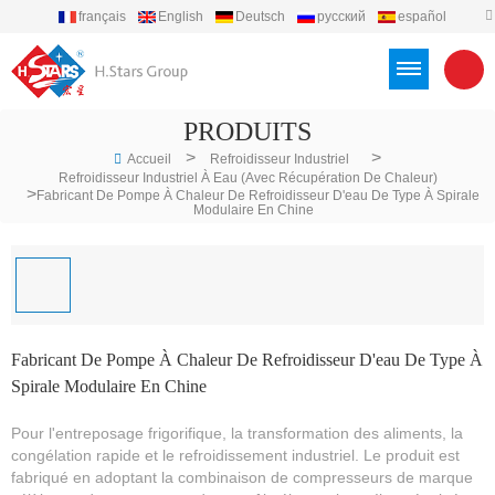
français
English
Deutsch
русский
español
português
العربية
Türkçe
Việt
Indonesia
PRODUITS
>
>
Accueil
Refroidisseur Industriel
Refroidisseur Industriel À Eau (avec Récupération De Chaleur)
>
Fabricant De Pompe À Chaleur De Refroidisseur D'eau De Type À Spirale
Modulaire En Chine
Fabricant De Pompe À Chaleur De Refroidisseur D'eau De Type À
Spirale Modulaire En Chine
Pour l'entreposage frigorifique, la transformation des aliments, la
congélation rapide et le refroidissement industriel. Le produit est
fabriqué en adoptant la combinaison de compresseurs de marque