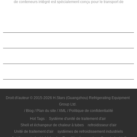
de conteneurs intégré est spécialement conçu pour le transport de
conteneurs de Guangzhou Hstars Groupe. Guangzhou Hstars Le groupe
peut adapter la solution en fonction des besoins spécifiques du projet de
clients. Marque: Hstars Réfrigération Gamme: Fait sur mesure
Applications: industrie des transports, etc
PRODUITS
À PROPOS DES ÉTOILES
PARTENARIAT
NOUS CONTACTER
Droit d\'auteur © 2015-2026 H.Stars (Guangzhou) Refrigerating Equipment
Group Ltd.
/
Blog
/
Plan du site
/
XML
/
Politique de confidentialité
Hot Tags :
Système d'unité de traitement d'air
Shell et échangeur de chaleur à tubes
refroidisseur d'air
Unité de traitement d'air
systèmes de refroidissement industriels