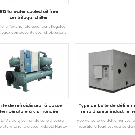
boîte fermée est une sorte de cli
type divisé, qui est largement ut
R134a water cooled oil free
les maisons et les petits bure
centrifugal chiller
climatiseurs de cabinet ont les
de la puissance élevée et du v
oidi à l'eau refroidisseur centrifugeLes
puissance. L'unité dispose
cipaux composants des refroidisseurs
spécifications standard et d'entr
trifuges sont semi-fermé deux pôles
refroidissement Température. G
ompresseurs centrifuges, Type de
°C. Marque: Hstars refroidisseme
risation (Filming-Film) Evaporateurs,
Plage: 25.7kw ~ 147.7kw Applicati
ystèmes de recirculation de liquide
restaurant, centre commercial, 
rigérant, flash-type Économiseurs et
autres climatisation Systè
fice Logement de la plaque d'orifice
ositifs. Applications: principalement
isé dans les systèmes de climatisation
ale et le refroidissement du processus
industriel
nité de refroidisseur à basse
Type de boîte de défilem
température à vis inondée
refroidisseur industriel r
td Vis de type inondé série à basse
Type de boîte de défilement Le re
rature Le refroidisseur adopte Haute-
industriel à l'eau est équipé d'un
icacité Dual-Vis Compresseur, auto-
d'eau et d'une pompe à eau en c