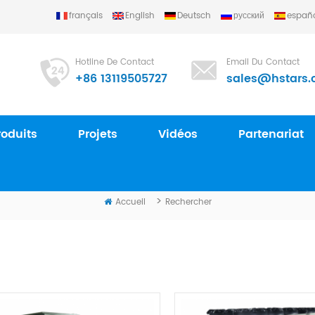
français
English
Deutsch
русский
españ
u) Refrigerating Equipment Group Ltd..
Hotline De Contact
Email Du Contact
+86 13119505727
sales@hstars.
roduits
Projets
Vidéos
Partenariat
RECHERCHER
>
Accueil
Rechercher