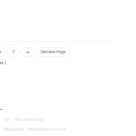
all and
orkshops,
6
7
Dernière Page
es
OUS CONTACTER
Tél. : +86 13119505727
Messagerie :
sales@hstars.com.cn