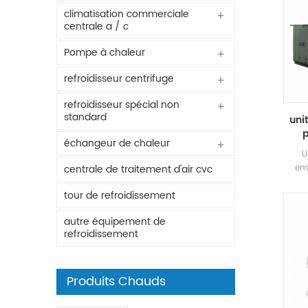
climatisation commerciale
centrale a / c
Pompe à chaleur
refroidisseur centrifuge
refroidisseur spécial non
standard
uni
p
échangeur de chaleur
U
emb
centrale de traitement d'air cvc
él
tour de refroidissement
pr
phar
autre équipement de
l'
refroidissement
l
co
prote
l
Produits Chauds