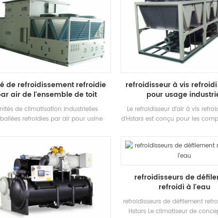
té de refroidissement refroidie
refroidisseur à vis refroidi
ar air de l'ensemble de toit
pour usage industri
nités de climatisation industrielles
Le refroidisseur d’air à vis refroi
allées refroidies par air pour usine
d’Hstars est conçu pour les comp
ectrique / chimique / textileh.stars
vis sans fin et la récupération 
opose des solutions pour l'industrie
en option pour les clients à
maceutique, l'industrie électronique,
industriel. haute qualité avec une
industrie automobile, l'imprimerie et
facile.
'industrie alimentaire, les bâtiments
refroidisseurs de défil
mmerciaux, le traitement VOC et la
refroidi à l'eau
ction de l'environnement, la qualité de
'air intérieur, la ventilation marine
refroidisseurs de défilement refro
Hstars Le climatiseur de conce