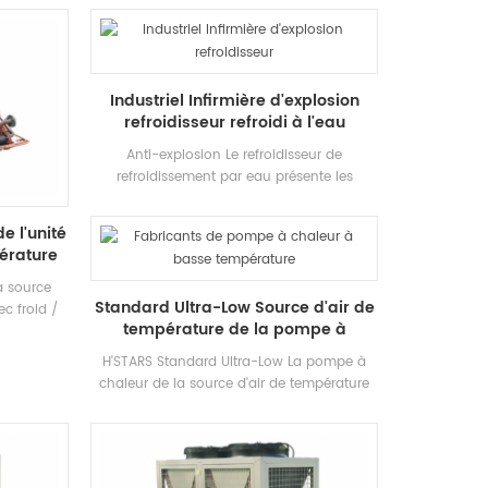
ment, avec
réfrigération et l'industrie refroidissement. Il
en connus
faut une gamme complète de modèles
osants. Il
répondant aux exigences de la capacité de
vée shell
refroidissement différente et de la
Industriel Infirmière d'explosion
rateurs.
température Exigences. Marque: H'STARS
refroidisseur refroidi à l'eau
Anti-explosion Le refroidisseur de
refroidissement par eau présente les
caractéristiques de la sécurité anti-
explosion, une sécurité accrue, de l'huile,
e l'unité
remplie de sable, non étincelle, de la
érature
chaussée et de l'herbe, etc., qui convient
àEnvironnement spatial intérieur auto-
a source
Standard Ultra-Low Source d'air de
fermé avec mélange de gaz explosif dans
c froid /
température de la pompe à
le Air.
quipement
chaleur
iqué pour
H'STARS Standard Ultra-Low La pompe à
ressorts
chaleur de la source d'air de température
baignades,
fonctionne de manière stable dans
x usées
l'environnement de -25 ℃ ~ 43, en utilisant
nergie et
de l'air comme source de chaleur, aucun
y L'épargne
polluants n'est déchargé et 55 ° C L'eau
méthode de