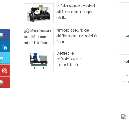
dé
R134a water cooled
Evap
oil free centrifugal
réfri
chiller
être 
c
refroidisseurs de
défilement refroidi à
l'eau
Défilez le
refroidisseur
re
industriel à
refroidissement de
l'eau
Le 
com
ef
qu
é
élect
larg