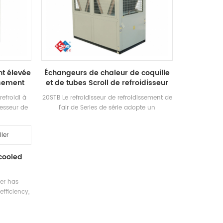
chaude est préparée pour répondre à la
ut réduire
demande d'eau chaude entre 35-55 ° c.
 Coût.
Fonction de chauffage, adaptée à
l'alimentation en air direct ou au
rayonnement du sol Chauffage.
nt élevée
Échangeurs de chaleur de coquille
ssement
et de tubes Scroll de refroidisseur
ir
refroidi à air
refroidi à
20STB Le refroidisseur de refroidissement de
resseur de
l'air de Series de série adopte un
étique,
compresseur de défilement fermé,
angeur de
développe et fabrique indépendamment
isant R22,
Haute efficacité shell and-tube Échangeur
ergétique
de chaleur et échangeur de chaleur de
 cooled
x
bobine, adopte R22 et r407c réfrigérateur
ler has
efficiency,
ce, and
. cooling
13400 kcal