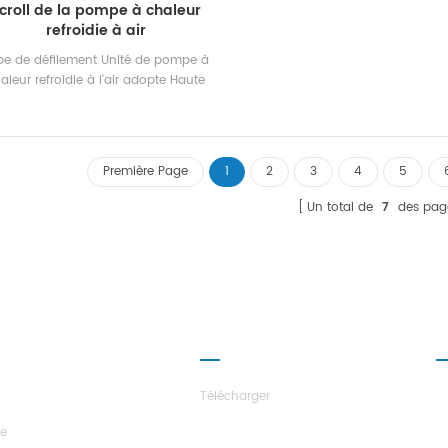
croll de la pompe à chaleur
(10HP~45HP), suitable for sm
refroidie à air
medium-sized offices, factory w
hotels, villas, etc
pe de défilement Unité de pompe à
aleur refroidie à l'air adopte Haute
ficacité Compresseur de défilement
tièrement fermé, auto-développé et
iqué haut rendement shell and-tube
angeur de chaleur et échangeur de
Première Page
1
2
3
4
5
leur à bobines, utilisant R22, R134A,
R407C réfrigérant
Un total de
7
des pag
ROPOS DES
PARTENARIAT
N
LES
Télécharger
re