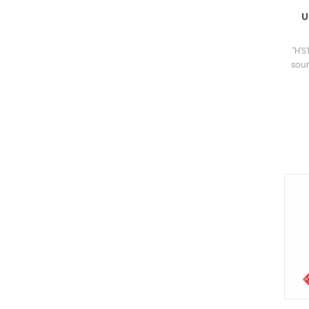
U
"H'
sour
pour l
ê
sy
d'o
l'e
d'e