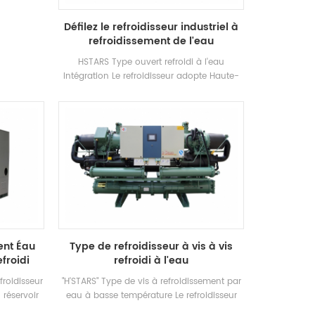
matiseur de
ilisé dans
Défilez le refroidisseur industriel à
aux. Les
refroidissement de l'eau
 avantages
ent fort
HSTARS Type ouvert refroidi à l'eau
 de 8
Intégration Le refroidisseur adopte Haute-
ée d'eau de
efficacité Composants de compresseur et
amme 21-35
de commande électroniques, équipé d'un
ntCapacité
excellent condenseur de refroidissement et
ons: Usine,
d'un évaporateur
bureau et
mes.
ent Éau
Type de refroidisseur à vis à vis
efroidi
refroidi à l'eau
froidisseur
"H'STARS" Type de vis à refroidissement par
 réservoir
eau à basse température Le refroidisseur
irculation
est conçu pour la réfrigération, la