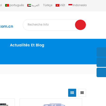
ol
português
العربية
Türkçe
Việt
Indonesia
com.cn
Actualités Et Blog