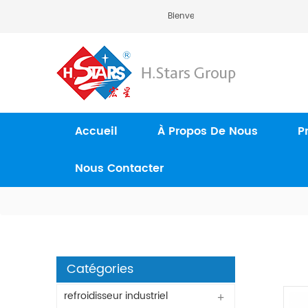
Bienvenue À H.Stars (Guangzho
Accueil
À Propos De Nous
P
Nous Contacter
Catégories
refroidisseur industriel