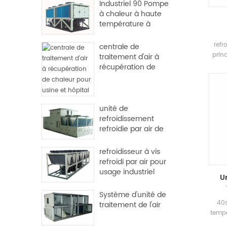
Industriel 90 Pompe
à chaleur à haute
température à
haute température
refr
centrale de
prin
traitement d'air à
cen
récupération de
C
chaleur pour usine
pulvé
et hôpital
s
réf
unité de
ori
refroidissement
Disp
refroidie par air de
util
l'ensemble de toit
centr
refroidisseur à vis
refroidi par air pour
usage industriel
U
Système d'unité de
40s
traitement de l'air
tempé
eff