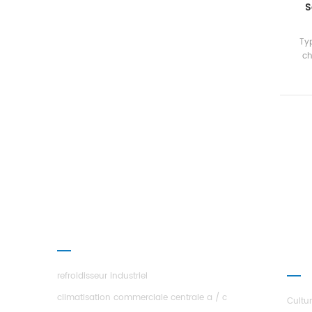
S
Ty
ch
ef
en
fabr
Éch
cha
PRODUITS
À P
ÉTOI
refroidisseur industriel
climatisation commerciale centrale a / c
Cultu