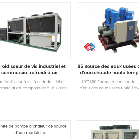
veloppé etFabriqué Haute efficacité
selon la capacité de refroidisse
orateur de type inondé, R22 et r134a
des compresseurs de marque bi
gérant. La récupération de chaleur peut
et un contrôle électronique comp
configurée en fonction de la thermique
est équipé d'une efficacité éle
lient Besoins. L'unité a 39 standard
and-tube condenseurs et évapo
Spécifications.
froidisseur de vis industriel et
85 Source des eaux usées d
commercial refroidi à air
d'eau chaude haute temp
refroidisseur à vis à air industriel et
H'STARS Pompe à chaleur de l
mercial est composé de 5: 6 Haute
d'eau des eaux usées Unité (ave
ficacité Compresseur à vis de haute
chaleur récupération) est un é
alité Condenseur et évaporateur, et
d'eau chaude développé et fabr
quipé de Nom de marque Contrôle
la salle de bain, une piscine à 
rique Composants, qui peut être utilisé
chaude, une piscine et d'autres 
ement dans des industries industries.
extrayant la chaleur des eau
domestiques, économiser de l'é
protéger le Environnement.Energ
est de 30% ~ 50% comparé à la 