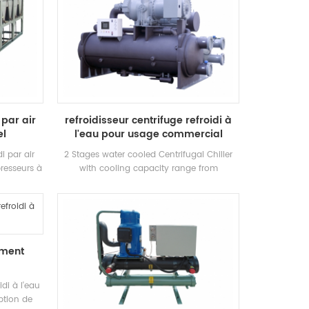
 par air
refroidisseur centrifuge refroidi à
el
l'eau pour usage commercial
d'hôtel
di par air
2 Stages water cooled Centrifugal Chiller
resseurs à
with cooling capacity range from
de chaleur
500~1500RT . Centrifugal chiller is so
 usage
reliable, so high-performing, so future-
 utilisation
proof that once it’s installed, you may
never have to think about it again. Low
maintance cost.
ement
idi à l'eau
ption de