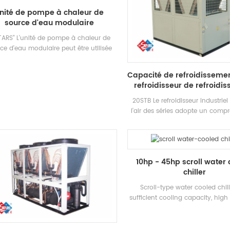
chauffage conventionnel, qui pe
nité de pompe à chaleur de
considérablement l'opération
source d'eau modulaire
STARS" L'unité de pompe à chaleur de
ce d'eau modulaire peut être utilisée
a réfrigération et le chauffage, et peut
tre remplacée par une machine. Le
Capacité de refroidisseme
stème peut remplacer la chaudière
refroidisseur de refroidi
rigine et la climatisation Système; La
industriel refroidi à a
capacité de refroidissement suffit,
20STB Le refroidisseur industriel 
fficacité est élevée, le nettoyage et la
l'air des séries adopte un comp
maintenance est facile et la note
défilement entièrement herm
fficacité énergétique est 5-1. niveau.
développé Haute-efficacité Éch
chaleur de coque et de tube, util
R407C Réfrigérant, Efficacité én
10hp - 45hp scroll water
Grade jusqu'à 2 niveau
chiller
Scroll-type water cooled chil
sufficient cooling capacity, high 
easy cleaning and maintenan
energy efficiency rating is 4-2
capacity range: 21500 kcal to 1