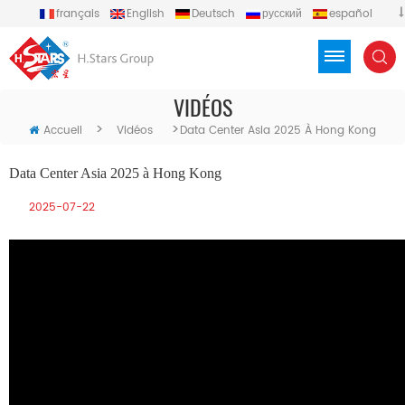
français
English
Deutsch
русский
español
português
العربية
Türkçe
Việt
Indonesia
VIDÉOS
>
>
Accueil
Vidéos
Data Center Asia 2025 À Hong Kong
Data Center Asia 2025 à Hong Kong
2025-07-22