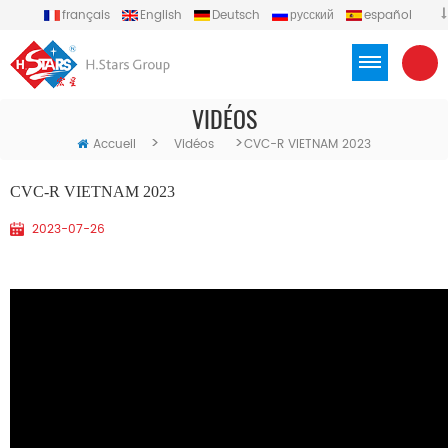
français
English
Deutsch
русский
español
português
العربية
Türkçe
Việt
Indonesia
VIDÉOS
>
>
Accueil
Vidéos
CVC-R VIETNAM 2023
CVC-R VIETNAM 2023
2023-07-26