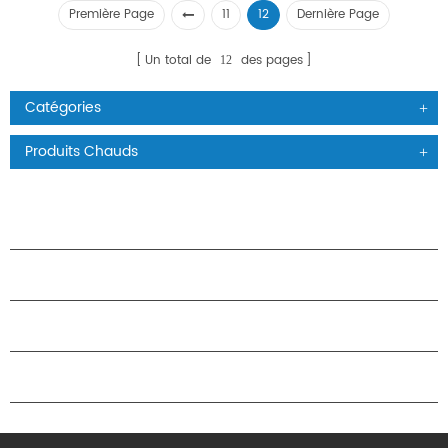
Première Page
11
12
Dernière Page
Un total de
des pages
12
Catégories
Produits Chauds
PRODUITS
À PROPOS DES ÉTOILES
PARTENARIAT
NOUS CONTACTER