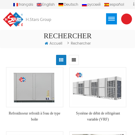
français
English
Deutsch
русский
español
português
العربية
Türkçe
Việt
Indonesia
RECHERCHER
>
Accueil
Rechercher
Refroidisseur refroidi à l'eau de type
Système de débit de réfrigérant
boîte
variable (VRF)