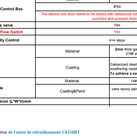
tion
de l'unité de refroidissement Ch150RT