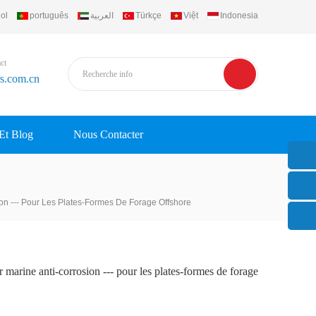
ol
português
العربية
Türkçe
Việt
Indonesia
ct
rs.com.cn
 Et Blog
Nous Contacter
ion --- Pour Les Plates-Formes De Forage Offshore
r marine anti-corrosion --- pour les plates-formes de forage