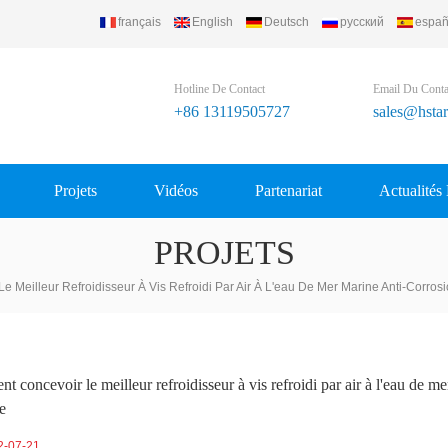
français
English
Deutsch
русский
españ
Hotline De Contact
Email Du Conta
+86 13119505727
sales@hsta
Projets
Vidéos
Partenariat
Actualités
PROJETS
 Meilleur Refroidisseur À Vis Refroidi Par Air À L'eau De Mer Marine Anti-Corros
 concevoir le meilleur refroidisseur à vis refroidi par air à l'eau de me
e
2-07-21