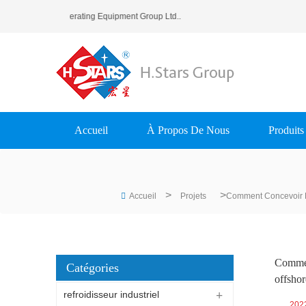
tars (Guangzhou) Refrigerating Equipment Group Ltd..
Accueil
À Propos De Nous
Produits
>
>
Accueil
Projets
Comment Concevoir Le
Comment
Catégories
offshor
refroidisseur industriel
202