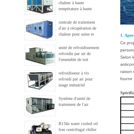
chaleur à haute
température à haute
température
centrale de traitement
d'air à récupération de
chaleur pour usine et
1. Aper
hôpital
Ce proj
unité de refroidissement
personn
refroidie par air de
Selon l
l'ensemble de toit
anticor
raison 
refroidisseur à vis
fournir
refroidi par air pour
usage industriel
Spécific
Système d'unité de
traitement de l'air
R134a water cooled oil
free centrifugal chiller