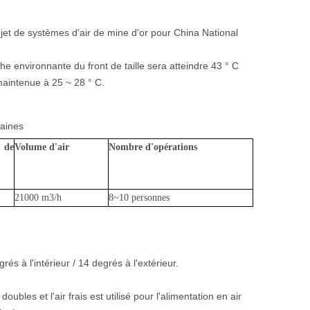
ojet de systèmes d'air de mine d'or pour China National
he environnante du front de taille sera atteindre 43 ° C
 maintenue à 25 ~ 28 ° C.
raines
de
Volume d'air
Nombre d'opérations
21000 m3/h
8~10 personnes
rés à l'intérieur / 14 degrés à l'extérieur.
bles et l'air frais est utilisé pour l'alimentation en air