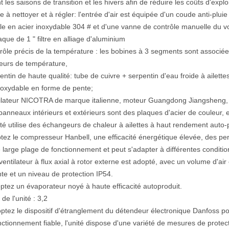
 les saisons de transition et les hivers afin de réduire les coûts d'exploi
le à nettoyer et à régler: l'entrée d'air est équipée d'un coude anti-pluie
e en acier inoxydable 304 # et d'une vanne de contrôle manuelle du vo
aque de 1 " filtre en alliage d'aluminium
rôle précis de la température : les bobines à 3 segments sont associée
eurs de température,
entin de haute qualité: tube de cuivre + serpentin d'eau froide à ailet
noxydable en forme de pente;
ilateur NICOTRA de marque italienne, moteur Guangdong Jiangsheng, a
panneaux intérieurs et extérieurs sont des plaques d'acier de couleur, 
ité utilise des échangeurs de chaleur à ailettes à haut rendement auto-
tez le compresseur Hanbell, une efficacité énergétique élevée, des perfo
e large plage de fonctionnement et peut s'adapter à différentes conditi
ventilateur à flux axial à rotor externe est adopté, avec un volume d'
nte et un niveau de protection IP54.
ptez un évaporateur noyé à haute efficacité autoproduit.
 de l'unité : 3,2
ptez le dispositif d'étranglement du détendeur électronique Danfoss pou
ctionnement fiable, l'unité dispose d'une variété de mesures de protec