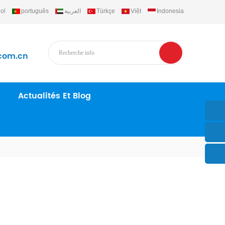
ol
português
العربية
Türkçe
Việt
Indonesia
com.cn
Actualités Et Blog