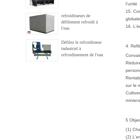
l'unité.
15. Con
refroidisseurs de
global
défilement refroidi à
16. L'é
l'eau
Défilez le refroidisseur
4. Refl
industriel à
refroidissement de l'eau
Convain
Réduire
personn
Rentabl
sur le
Cultive
miniers
5 Objec
(1) Cha
(2) L'e