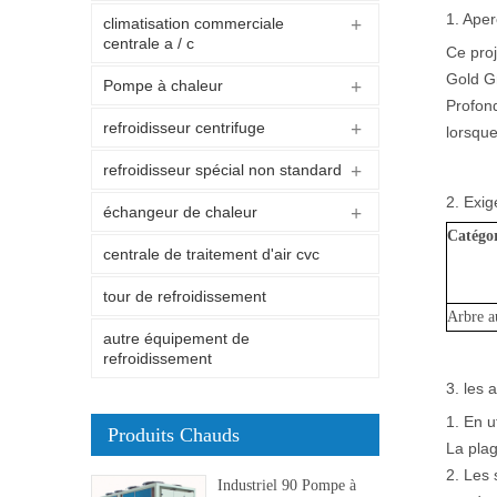
1. Aper
climatisation commerciale
centrale a / c
Ce proj
Gold Gr
Pompe à chaleur
Profond
refroidisseur centrifuge
lorsque
refroidisseur spécial non standard
2. Exig
échangeur de chaleur
Catégor
centrale de traitement d'air cvc
tour de refroidissement
Arbre au
autre équipement de
refroidissement
3. les
1. En u
Produits Chauds
La plag
2. Les 
Industriel 90 Pompe à