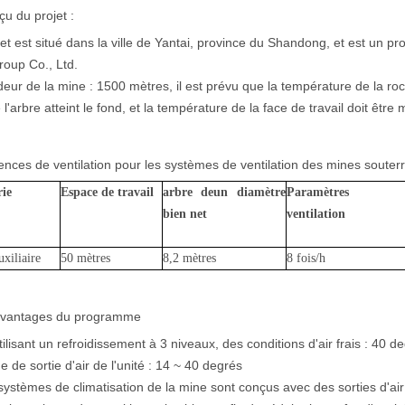
çu du projet :
et est situé dans la ville de Yantai, province du Shandong, et est un pr
oup Co., Ltd.
eur de la mine : 1500 mètres, il est prévu que la température de la roc
 l'arbre atteint le fond, et la température de la face de travail doit être
ences de ventilation pour les systèmes de ventilation des mines souter
ie
Espace de travail
arbre de
un diamètre
Paramètres 
bien net
ventilation
xiliaire
50 mètres
8,2 mètres
8 fois/h
 avantages du programme
tilisant un refroidissement à 3 niveaux, des conditions d'air frais : 40 deg
e de sortie d'air de l'unité : 14 ~ 40 degrés
systèmes de climatisation de la mine sont conçus avec des sorties d'air dou