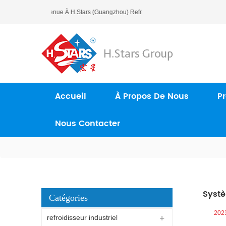
Bienvenue À H.Stars (Guangzhou) Refrigerating Equipment Group 
Accueil
À Propos De Nous
Pr
Nous Contacter
Systè
Catégories
202
refroidisseur industriel