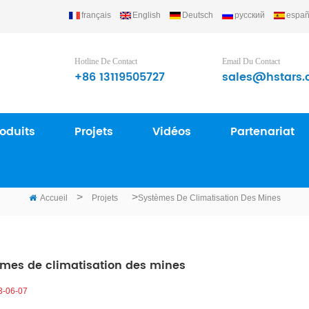
français
English
Deutsch
русский
españ
Ltd..
Hotline De Contact
Email Du Contact
+86 13119505727
sales@hstars.
oduits
Projets
Vidéos
Partenariat
PROJETS
>
>
Accueil
Projets
Systèmes De Climatisation Des Mines
mes de climatisation des mines
3-06-07