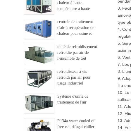
pendant
chaleur à haute
3. Faci
température à haute
température
amovibl
centrale de traitement
type pl
d'air à récupération de
4. Cont
chaleur pour usine et
régulat
hôpital
5. Serp
unité de refroidissement
acier i
refroidie par air de
6. Vent
l'ensemble de toit
7. Les 
8. L'un
refroidisseur à vis
refroidi par air pour
9. Adop
usage industriel
Il a un
10. Le 
Système d'unité de
suffisa
traitement de l'air
11. Ado
12. Flic
13. Ado
R134a water cooled oil
free centrifugal chiller
14. Fon