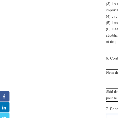
(3) La 
importa
(4) cir
(5) Les
(6) Il e
stratif
et de p
6. Conf
Nom de 
Skid de 
pour le
7. Fonc