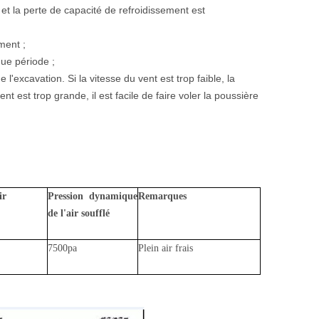
et la perte de capacité de refroidissement est
ment ;
que période ;
de l'excavation. Si la vitesse du vent est trop faible, la
ent est trop grande, il est facile de faire voler la poussière
ir
Pression dynamique
Remarques
de l'air soufflé
7500pa
Plein air frais