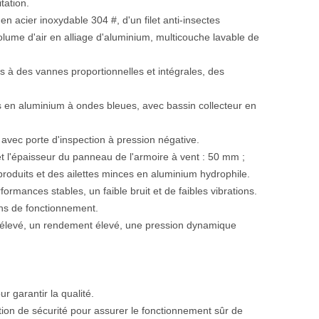
tation.
 en acier inoxydable 304 #, d'un filet anti-insectes
lume d'air en alliage d'aluminium, multicouche lavable de
s à des vannes proportionnelles et intégrales, des
tes en aluminium à ondes bleues, avec bassin collecteur en
vec porte d'inspection à pression négative.
et l'épaisseur du panneau de l'armoire à vent : 50 mm ;
produits et des ailettes minces en aluminium hydrophile.
rmances stables, un faible bruit et de faibles vibrations.
ons de fonctionnement.
air élevé, un rendement élevé, une pression dynamique
r garantir la qualité.
tion de sécurité pour assurer le fonctionnement sûr de