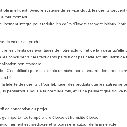
trôle intelligent : Avec le système de service cloud, les clients peuve
e à tout moment.
quipement intégré peut réduire les coûts d'investissement initiaux (coûts 
éter la valeur du produit
cre les clients des avantages de notre solution et de la valeur qu'elle p
 les concurrents : les fabricants pairs n'ont pas cette accumulation de 
alisation non standard.
e : C'est difficile pour les clients de niche non standard. des produit
 marché
r la fidélité des clients : Pour fabriquer des produits que les autres ne p
, ils penseront à nous à la première fois, et ils ne peuvent que trouve n
tif de conception du projet :
rge importante, température élevée et humidité élevée,
nvironnement est médiocre et la poussière autour de la mine vole ;