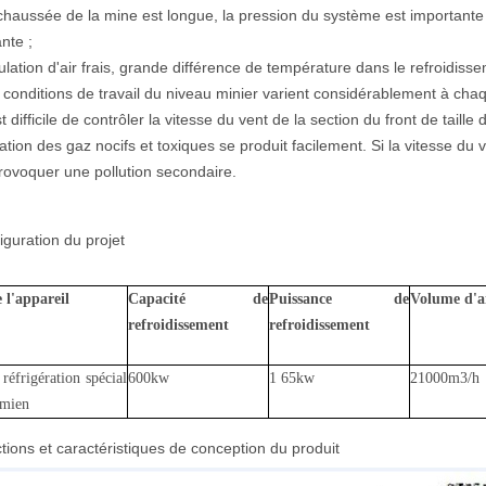
chaussée de la mine est longue, la pression du système est importante 
nte ;
culation d'air frais, grande différence de température dans le refroidisse
 conditions de travail du niveau minier varient considérablement à cha
st difficile de contrôler la vitesse du vent de la section du front de taille 
ication des gaz nocifs et toxiques se produit facilement. Si la vitesse du v
rovoquer une pollution secondaire.
iguration du projet
l'appareil
Capacité de
Puissance de
Volume d'a
refroidissement
refroidissement
réfrigération spécial
600kw
1
65kw
21000m3/h
 mien
tions et caractéristiques de conception du produit