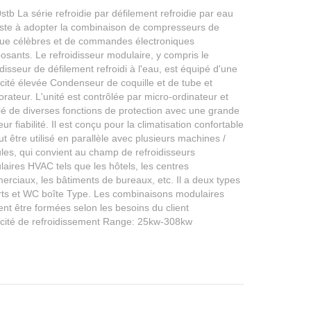
stb La série refroidie par défilement refroidie par eau
ste à adopter la combinaison de compresseurs de
ue célèbres et de commandes électroniques
sants. Le refroidisseur modulaire, y compris le
idisseur de défilement refroidi à l'eau, est équipé d'une
acité élevée Condenseur de coquille et de tube et
rateur. L'unité est contrôlée par micro-ordinateur et
é de diverses fonctions de protection avec une grande
ur fiabilité. Il est conçu pour la climatisation confortable
ut être utilisé en parallèle avec plusieurs machines /
es, qui convient au champ de refroidisseurs
aires HVAC tels que les hôtels, les centres
rciaux, les bâtiments de bureaux, etc. Il a deux types
ts et WC boîte Type. Les combinaisons modulaires
nt être formées selon les besoins du client
cité de refroidissement Range: 25kw-308kw