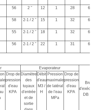
56
2 ''
12
1
28
64
5
58
2-1 / 2 ''
15
1
32
65
6
55
2-1 / 2 ''
18
1
32
66
8
56
2-1 / 2 ''
22
1
31
67
1
r
Evaporateur
ion
Drop de
Diamètre
Débit
Pression
Drop de
ale
pression
des
d'eau
maximale
pression
Bruit
po
ral
d'eau
tuyaux
M3 /
de latéral
d'eau
d'exécution
d'expé
eau
KPA
d'entrée
H
de l'eau
KPA
DB (A)
k
a
et de
MPa
sortie
dans