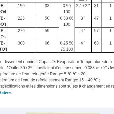
TB-
150
33
0 50
2-1 / 2 ''
31
1
DO4
100
TB-
225
50
0 33 66
3 ''
47
1
DO4
100
TB-
270
59
4 ''
57
1
TO4
TB-
300
66
0 25 50
4 ''
63
1
TO4
75 100
roidissement nominal Capacité: Evaporateur Température de l'ea
Inlet / Outlet 30 / 35 ; coefficient d'encrassement 0.088 ㎡ • ℃ / k
pérature de l'eau réfrigérée Range: 5 ℃ ℃ ~ 20 ;
pérature de l'eau de refroidissement Range: 15 ~ 40 ℃ ;
 spécifications et les dimensions sont sujets à changement en ra
t show: