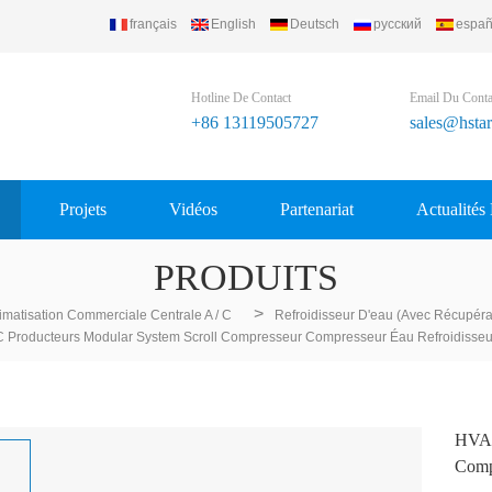
français
English
Deutsch
русский
españ
Hotline De Contact
Email Du Conta
+86 13119505727
sales@hsta
Projets
Vidéos
Partenariat
Actualités
PRODUITS
>
imatisation Commerciale Centrale A / C
Refroidisseur D'eau (avec Récupéra
Producteurs Modular System Scroll Compresseur Compresseur Éau Refroidisseur
HVAC
Compr