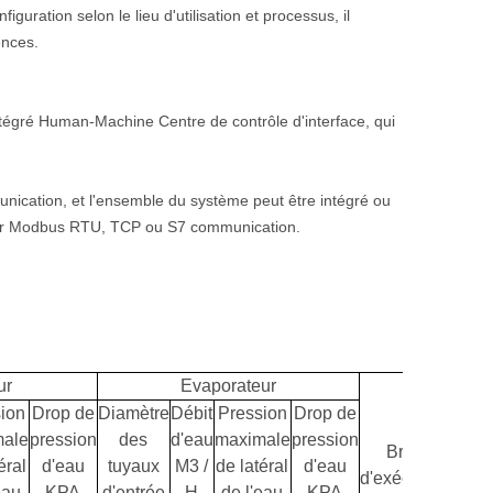
guration selon le lieu d'utilisation et processus, il
ences.
tégré Human-Machine Centre de contrôle d'interface, qui
ication, et l'ensemble du système peut être intégré ou
iser Modbus RTU, TCP ou S7 communication.
ur
Evaporateur
ion
Drop de
Diamètre
Débit
Pression
Drop de
ale
pression
des
d'eau
maximale
pression
Bruit
po
éral
d'eau
tuyaux
M3 /
de latéral
d'eau
d'exécution
d'exp
eau
KPA
d'entrée
H
de l'eau
KPA