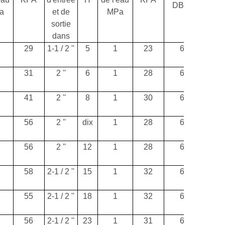
DB (A)
a
et de
MPa
sortie
dans
29
1-1 / 2 ''
5
1
23
60
2
31
2 ''
6
1
28
61
3
41
2 ''
8
1
30
62
3
56
2 ''
dix
1
28
63
4
56
2 ''
12
1
28
64
5
58
2-1 / 2 ''
15
1
32
65
6
55
2-1 / 2 ''
18
1
32
66
8
56
2-1 / 2 ''
23
1
31
67
1