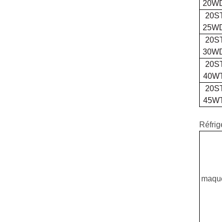
20W
20S
25W
20S
30W
20S
40W
20S
45W
Réfrig
maque