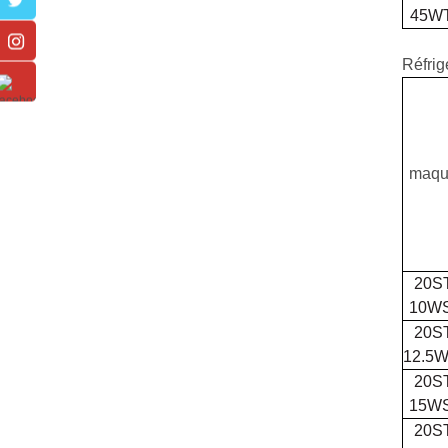
45W
Réfrig
maqu
20S
10W
20S
12.5
20S
15W
20S