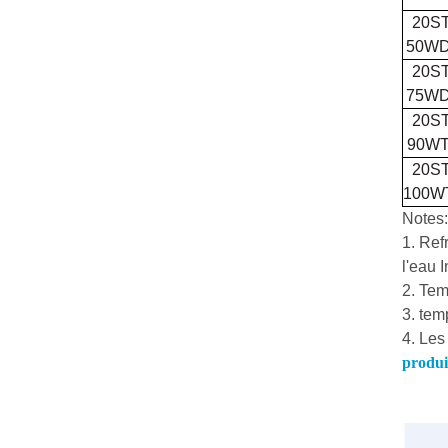
20S
50W
20S
75W
20S
90W
20S
100W
Notes:
1. Ref
l'eau 
2. Tem
3. tem
4. Les
produi