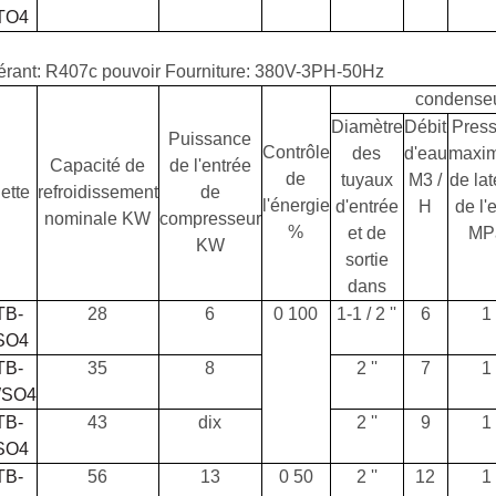
TO4
érant: R407c pouvoir Fourniture: 380V-3PH-50Hz
condense
Diamètre
Débit
Press
Puissance
Contrôle
des
d'eau
maxim
Capacité de
de l'entrée
de
tuyaux
M3 /
de lat
ette
refroidissement
de
l'énergie
d'entrée
H
de l'
nominale KW
compresseur
%
et de
MP
KW
sortie
dans
TB-
28
6
0
100
1-1 / 2 ''
6
1
SO4
TB-
35
8
2 ''
7
1
WSO4
TB-
43
dix
2 ''
9
1
SO4
TB-
56
13
0
50
2 ''
12
1