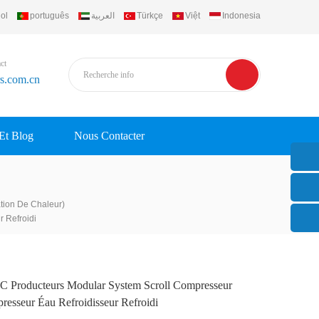
ol
português
العربية
Türkçe
Việt
Indonesia
ct
rs.com.cn
 Et Blog
Nous Contacter
tion De Chaleur)
 Refroidi
 Producteurs Modular System Scroll Compresseur
esseur Éau Refroidisseur Refroidi