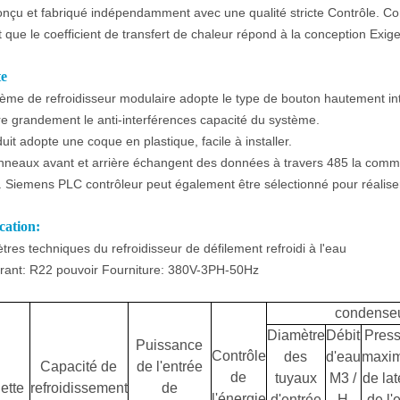
conçu et fabriqué indépendamment avec une qualité stricte Contrôle. Confi
t que le coefficient de transfert de chaleur répond à la conception Exig
e
ème de refroidisseur modulaire adopte le type de bouton hautement in
e grandement le anti-interférences capacité du système.
uit adopte une coque en plastique, facile à installer.
neaux avant et arrière échangent des données à travers 485 la commun
. Siemens PLC contrôleur peut également être sélectionné pour réal
cation:
res techniques du refroidisseur de défilement refroidi à l'eau
érant: R22 pouvoir Fourniture: 380V-3PH-50Hz
condense
Diamètre
Débit
Press
Puissance
Contrôle
des
d'eau
maxim
Capacité de
de l'entrée
de
tuyaux
M3 /
de lat
ette
refroidissement
de
l'énergie
d'entrée
H
de l'