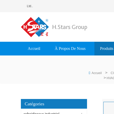
ting Equipment Group Ltd..
Accueil
À Propos De Nous
Produits
>
Accueil
Cl
>
HVAC 
Catégories
refroidisseur industriel