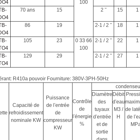
DO4
100
TB-
70 ans
15
2 ''
15
1
DO4
TB-
86
19
2-1 / 2 ''
18
1
DO4
TB-
105
23
0
33
66
2-1 / 2 ''
22
1
TO4
100
TB-
129
29
2-1 / 2 ''
27
1
TO4
érant: R410a pouvoir Fourniture: 380V-3PH-50Hz
condenseu
Diamètre
Débit
Press
Puissance
Contrôle
des
d'eau
maxim
Capacité de
de l'entrée
de
tuyaux
M3 /
de laté
tte
refroidissement
de
l'énergie
d'entrée
H
de l'
nominale KW
compresseur
%
et de
MP
KW
sortie
dans