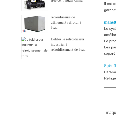
free centrifugal chiller
Il est 
garanti
refroidisseurs de
manett
défilement refroidi à
l'eau
Le syst
amélior
Défilez le refroidisseur
Le prod
industriel à
Les pan
refroidissement de l'eau
séparé
Spécifi
Paramèt
Réfrig
maqu