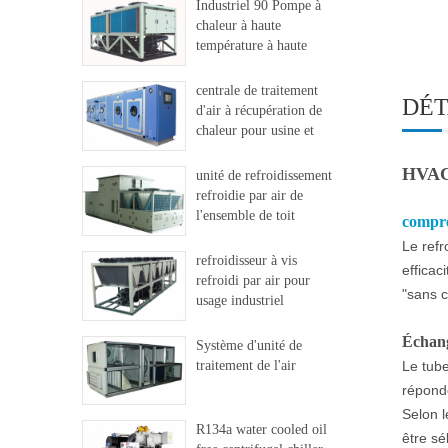
Industriel 90 Pompe à
chaleur à haute
température à haute
température
centrale de traitement
DÉT
d'air à récupération de
chaleur pour usine et
hôpital
HVAC 
unité de refroidissement
refroidie par air de
l'ensemble de toit
compr
Le ref
refroidisseur à vis
efficac
refroidi par air pour
"sans c
usage industriel
Échang
Système d'unité de
traitement de l'air
Le tube
réponde
Selon l
R134a water cooled oil
être sé