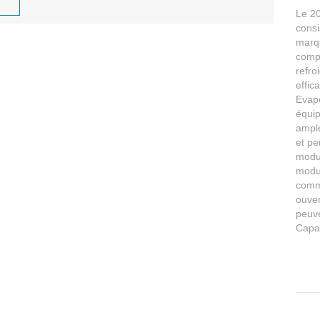
Le 20
consi
marq
compo
refro
effic
Evapo
équip
ample
et pe
modul
modul
comme
ouver
peuve
Capa