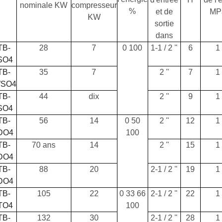
nominale KW
compresseur
%
et de
MP
KW
sortie
dans
TB-
28
7
0
100
1-1 / 2 ''
6
1
SO4
TB-
35
7
2 ''
7
1
WSO4
TB-
44
dix
2 ''
9
1
SO4
TB-
56
14
0
50
2 ''
12
1
DO4
100
TB-
70 ans
14
2 ''
15
1
DO4
TB-
88
20
2-1 / 2 ''
19
1
DO4
TB-
105
22
0 33 66
2-1 / 2 ''
22
1
TO4
100
TB-
132
30
2-1 / 2 ''
28
1