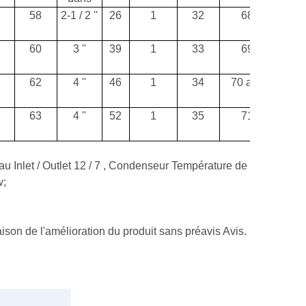
58
2-1 / 2 ''
26
1
32
68
10
60
3 ''
39
1
33
69
12
62
4 ''
46
1
34
70 ans
13
63
4 ''
52
1
35
71
14
u Inlet / Outlet 12 / 7 , Condenseur Température de
w;
ison de l'amélioration du produit sans préavis Avis.