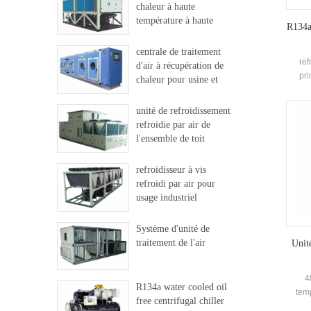
chaleur à haute
température à haute
R134a 
température
centrale de traitement
ref
d'air à récupération de
pri
chaleur pour usine et
c
hôpital
unité de refroidissement
pul
refroidie par air de
systèm
l'ensemble de toit
flash
la 
refroidisseur à vis
prin
refroidi par air pour
clima
usage industriel
Système d'unité de
traitement de l'air
Unit
4
R134a water cooled oil
tem
free centrifugal chiller
e