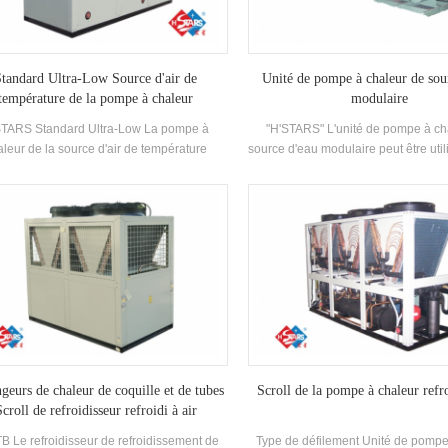
réduire considérablement l'opérat
Standard Ultra-Low Source d'air de
Unité de pompe à chaleur de sou
température de la pompe à chaleur
modulaire
STARS Standard Ultra-Low La pompe à
"H'STARS" L'unité de pompe à ch
aleur de la source d'air de température
source d'eau modulaire peut être util
fonctionne de manière stable dans
réfrigération et le chauffage, et p
ironnement de -25 ℃ ~ 43, en utilisant de
remplacée par une machine. Le sy
 comme source de chaleur, aucun polluants
remplacer la chaudière d'origin
st déchargé et 55 ° C L'eau chaude est
climatisation Système; La capa
arée pour répondre à la demande d'eau
refroidissement suffit, l'efficacité es
e entre 35-55 ° c. Fonction de chauffage,
nettoyage et la maintenance est facil
ptée à l'alimentation en air direct ou au
d'efficacité énergétique est 5-1.
rayonnement du sol Chauffage.
geurs de chaleur de coquille et de tubes
Scroll de la pompe à chaleur refro
croll de refroidisseur refroidi à air
B Le refroidisseur de refroidissement de
Type de défilement Unité de pompe