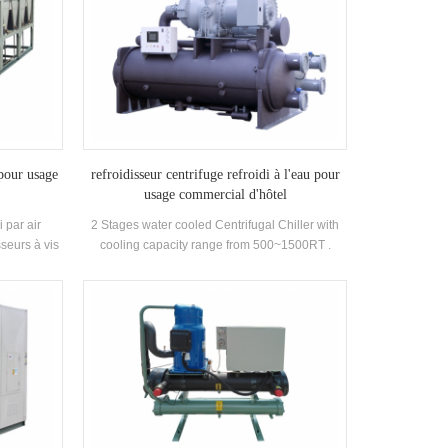
 pour usage
refroidisseur centrifuge refroidi à l'eau pour
usage commercial d'hôtel
i par air
2 Stages water cooled Centrifugal Chiller with
seurs à vis
cooling capacity range from 500~1500RT .
ur en option
Centrifugal chiller is so reliable, so high-
aute qualité
performing, so future-proof that once it’s
.
installed, you may never have to think about it
again. Low maintance cost.