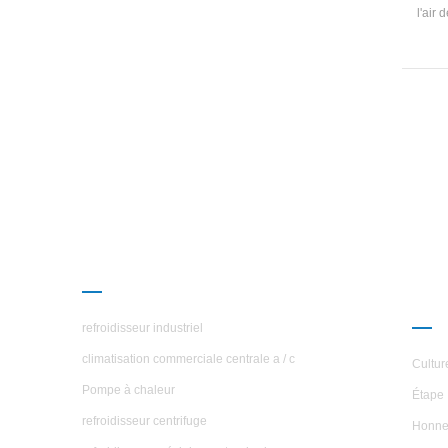
l'air
de 
indé
tube
ch
PRODUITS
À P
ÉTO
refroidisseur industriel
climatisation commerciale centrale a / c
Cultur
Pompe à chaleur
Étape 
refroidisseur centrifuge
Honne