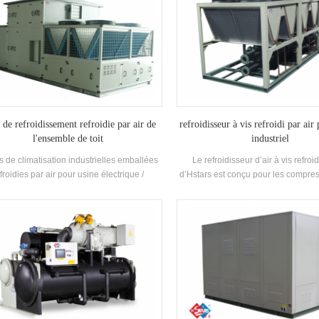
 de refroidissement refroidie par air de
refroidisseur à vis refroidi par air
l'ensemble de toit
industriel
s de climatisation industrielles emballées
Le refroidisseur d’air à vis refroid
froidies par air pour usine électrique /
d’Hstars est conçu pour les compres
que / textileh.stars propose des solutions
sans fin et la récupération de chale
r l'industrie pharmaceutique, l'industrie
pour les clients à usage industriel. h
onique, l'industrie automobile, l'imprimerie
avec une utilisation facile
t l'industrie alimentaire, les bâtiments
ciaux, le traitement VOC et la protection
vironnement, la qualité de l'air intérieur, la
ventilation marine