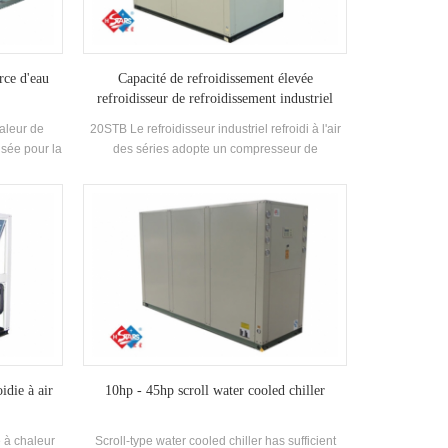
ion Coût.
rce d'eau
Capacité de refroidissement élevée
refroidisseur de refroidissement industriel
refroidi à air
aleur de
20STB Le refroidisseur industriel refroidi à l'air
isée pour la
des séries adopte un compresseur de
eut être
défilement entièrement hermétique, développé
stème peut
Haute-efficacité Échangeur de chaleur de coque
e et la
et de tube, utilisant R22, R407C Réfrigérant,
cité de
Efficacité énergétique Grade jusqu'à 2 niveaux
t élevée, le
e et la note
 niveau.
idie à air
10hp - 45hp scroll water cooled chiller
 à chaleur
Scroll-type water cooled chiller has sufficient