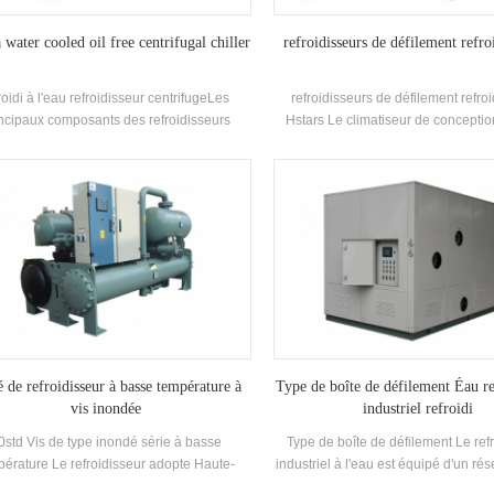
water cooled oil free centrifugal chiller
refroidisseurs de défilement refroi
roidi à l'eau refroidisseur centrifugeLes
refroidisseurs de défilement refroi
ncipaux composants des refroidisseurs
Hstars Le climatiseur de conceptio
entrifuges sont semi-fermé deux pôles
fermée est une sorte de climatiseu
Compresseurs centrifuges, Type de
divisé, qui est largement utilisé 
vérisation (Filming-Film) Evaporateurs,
maisons et les petits bureaux. Les c
es de recirculation de liquide réfrigérant,
de cabinet ont les avantages de la
-type Économiseurs et orifice Logement de
élevée et du vent fort puissance. L'u
plaque d'orifice Dispositifs. Applications:
de 8 spécifications standard et d'ent
cipalement utilisé dans les systèmes de
refroidissement Température. Gamm
tisation centrale et le refroidissement du
Marque: Hstars refroidissementCapa
processus industriel
25.7kw ~ 147.7kw Applications:
restaurant, centre commercial, burea
climatisation Systèmes.
é de refroidisseur à basse température à
Type de boîte de défilement Éau re
vis inondée
industriel refroidi
0std Vis de type inondé série à basse
Type de boîte de défilement Le ref
pérature Le refroidisseur adopte Haute-
industriel à l'eau est équipé d'un rés
fficacité Dual-Vis Compresseur, auto-
et d'une pompe à eau en circulatio