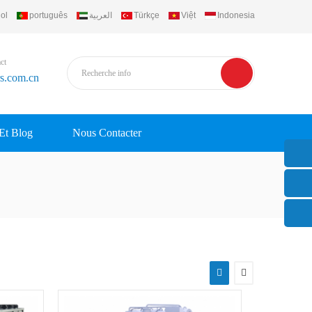
ol
português
العربية
Türkçe
Việt
Indonesia
ct
rs.com.cn
 Et Blog
Nous Contacter