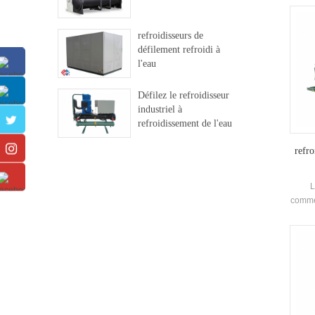
d
Eva
refroidisseurs de
réfrig
défilement refroidi à
conf
l'eau
Besoi
Défilez le refroidisseur
industriel à
refroidissement de l'eau
refro
L
commer
Conde
de mar
peut 