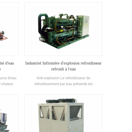
vec des
l'industrie refroidissement. Il faut une gamme
nus et un
complète de modèles répondant aux exigences
 est équipé
de la capacité de refroidissement différente et
nd-tube
de la température Exigences. Marque: H'STARS
rs.
ité d'eau
Industriel Infirmière d'explosion refroidisseur
e
refroidi à l'eau
urce d'eau
Anti-explosion Le refroidisseur de
/ chaleur
refroidissement par eau présente les
'eau chaude
caractéristiques de la sécurité anti-explosion,
de bain, une
une sécurité accrue, de l'huile, remplie de sable,
scine et
non étincelle, de la chaussée et de l'herbe, etc.,
haleur des
qui convient àEnvironnement spatial intérieur
miser de
auto-fermé avec mélange de gaz explosif dans
ment.Energy
le Air.
aré à la
l, qui peut