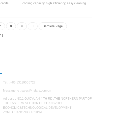
icacité
cooling capacity, high efficiency, easy cleaning
ment fermé,
and maintenance, and energy efficiency rating is
rendement
4-2. cooling capacity range: 21500 kcal to
leur et
113400 kcal (10HP~45HP), suitable for small
lisant R22,
and medium-sized offices, factory workshops,
7
8
9
Dernière Page
t
hotels, villas, etc
s
NOUS CONTACTER
Tél. : +86 13119505727
Messagerie :
sales@hstars.com.cn
Adresse : NO.1 GUOYUAN 4 TH RD.,THE NORTHERN PART OF
THE EASTERN SECTION OF GUANGZHOU
ECONOMIC&TECHNOLOGICAL DEVELOPMENT
ZONE,GUANGZHOU,CHINA