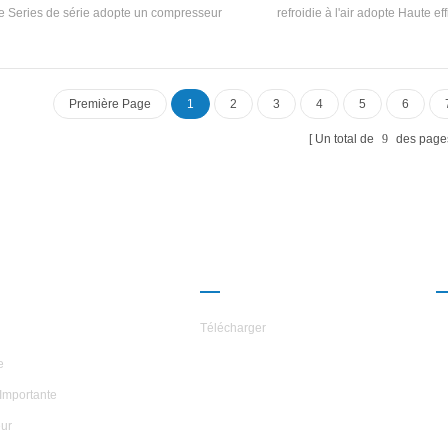
 de Series de série adopte un compresseur
refroidie à l'air adopte Haute eff
défilement fermé, développe et fabrique
Compresseur de défilement entière
pendamment Haute efficacité shell and-
auto-développé et fabriqué haut 
 Échangeur de chaleur et échangeur de
shell and-tube Échangeur de cha
aleur de bobine, adopte R22 et r407c
échangeur de chaleur à bobines, uti
Première Page
1
2
3
4
5
6
réfrigérateur
R134A, R407C réfrigéran
Un total de
9
des page
ROPOS DES
PARTENARIAT
ILES
Télécharger
e
Importante
ur