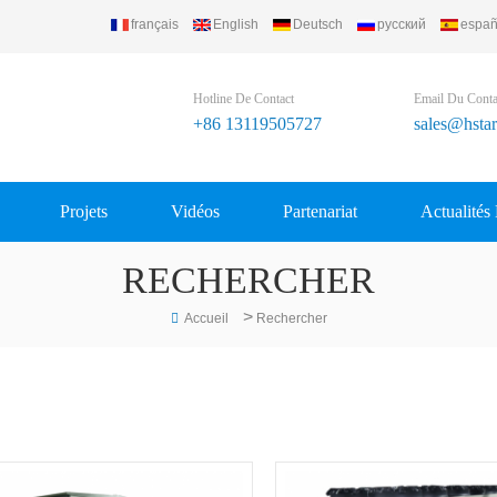
français
English
Deutsch
русский
españ
Refrigerating Equipment Group Ltd..
Hotline De Contact
Email Du Conta
+86 13119505727
sales@hsta
Projets
Vidéos
Partenariat
Actualités
RECHERCHER
>
Accueil
Rechercher