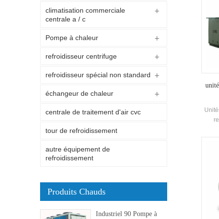
climatisation commerciale
centrale a / c
Pompe à chaleur
refroidisseur centrifuge
refroidisseur spécial non standard
unité
échangeur de chaleur
Unité
centrale de traitement d'air cvc
re
chimi
tour de refroidissement
pou
autre équipement de
électr
refroidissement
e
commer
de l'en
Produits Chauds
Industriel 90 Pompe à