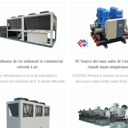
éveloppé etFabriqué Haute efficacité
capacité de refroidissement, a
porateur de type inondé, R22 et r134a
compresseurs de marque bien con
érant. La récupération de chaleur peut être
contrôle électronique composants. Il
igurée en fonction de la thermique client
d'une efficacité élevée shell a
ns. L'unité a 39 standard Spécifications.
condenseurs et évaporateu
idisseur de vis industriel et commercial
85 Source des eaux usées de l'un
refroidi à air
chaude haute températur
e refroidisseur à vis à air industriel et
H'STARS Pompe à chaleur de la so
cial est composé de 5: 6 Haute efficacité
des eaux usées Unité (avec froid 
Compresseur à vis de haute qualité
récupération) est un équipement d
nseur et évaporateur, et équipé de Nom
développé et fabriqué pour la salle 
que Contrôle électrique Composants, qui
piscine à ressorts chaude, une pi
être utilisé largement dans des industries
d'autres baignades, extrayant la c
industries.
eaux usées domestiques, écono
l'énergie et protéger le Environne
L'épargne est de 30% ~ 50% comp
méthode de chauffage conventionne