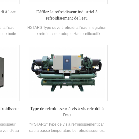
di à l'eau
Défilez le refroidisseur industriel à
refroidissement de l'eau
di à l'eau
HSTARS Type ouvert refroidi à l'eau Intégration
n de boîte
Le refroidisseur adopte Haute-efficacité
r de type
Composants de compresseur et de commande
dans les
électroniques, équipé d'un excellent
limatiseurs
condenseur de refroidissement et d'un
 puissance
évaporateur
nité dispose
rée d'eau de
e 21-35 °C.
cité Plage:
 Usine,
u et autres
froidisseur
Type de refroidisseur à vis à vis refroidi à
l'eau
roidisseur
"H'STARS" Type de vis à refroidissement par
ervoir d'eau
eau à basse température Le refroidisseur est
n selon la
conçu pour la réfrigération, la réfrigération et