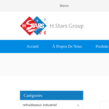
Bienvenue À H.Stars (Guangzhou) 
Accueil
À Propos De Nous
Produits
Catégories
refroidisseur industriel