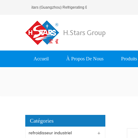
Bienvenue À H.Stars (Guangzhou) Refrigerating Equipment Group Ltd..
Accueil
À Propos De Nous
Produits
Catégories
refroidisseur industriel