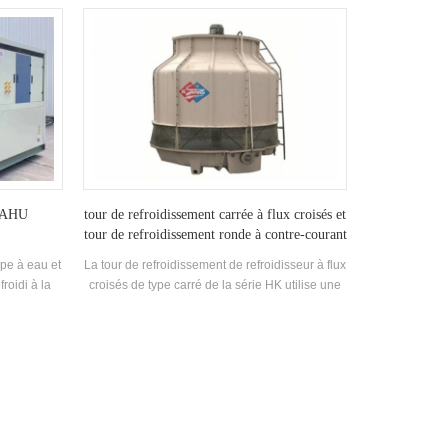
électriques, l'industrie chimique, la défense
 économique
m3 / h à 30000 m3 / h, Réfrigérant: R22, R407c,
nationale, l'impression et d'autres industries
e différents
R134a, R410a
avec des exigences d'humidité. Dans les zones
 domaines,
à haute température et à humidité élevée, le
l'air avec un
déshumidificateur à roue à adsorption jouera de
té d'air
ses avantages uniques, ce qui peut apporter
utre, en
d'énormes avantages économiques aux
 configurer
entreprises sur son unité de traitement d'air
n appropriés
commerciale.
oussière ou
suffisantes
ficacement
c AHU
tour de refroidissement carrée à flux croisés et
e.
tour de refroidissement ronde à contre-courant
pe à eau et
La tour de refroidissement de refroidisseur à flux
froidi à la
croisés de type carré de la série HK utilise une
tème d'eau
structure de châssis en acier, qui permet un
ntrôlée de
choix et un assemblage flexibles d'une seule
est facile à
unité ou d'une combinaison de plusieurs unités
paces
en fonction des conditions du site et des
rend l'unité
exigences du client.
travaux