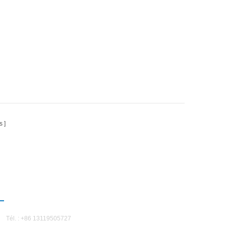
s
NOUS CONTACTER
Tél. : +86 13119505727