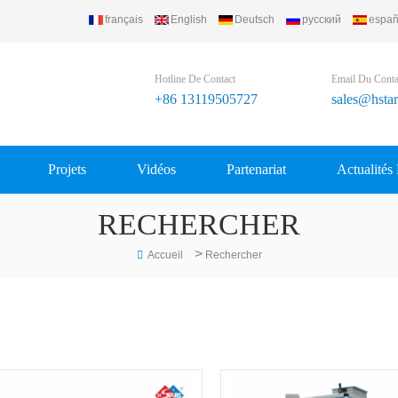
français
English
Deutsch
русский
españ
Hotline De Contact
Email Du Conta
+86 13119505727
sales@hsta
Projets
Vidéos
Partenariat
Actualités
RECHERCHER
>
Accueil
Rechercher