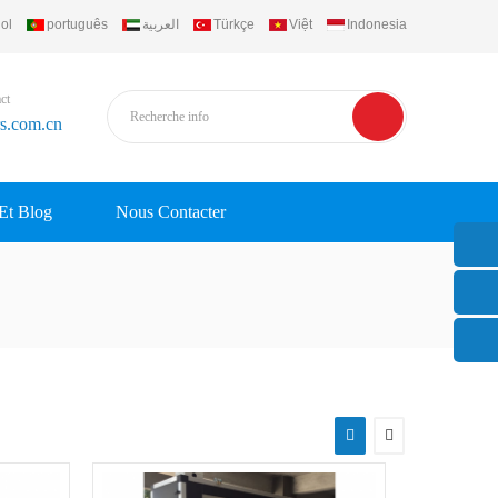
ol
português
العربية
Türkçe
Việt
Indonesia
ct
rs.com.cn
 Et Blog
Nous Contacter