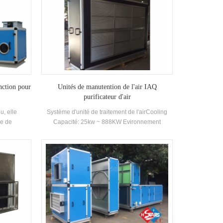
onction pour
Unités de manutention de l'air IAQ
purificateur d'air
u, elle
Système d'unité de traitement de l'airCooling
re de
Capacité: 25kw ~ 888KW Evironnement
rmation des
Température: 3-43 ℃
ôler avec
isfaire vos
us pouvons
le niveau de
ement ou de
ont tous
vons votre