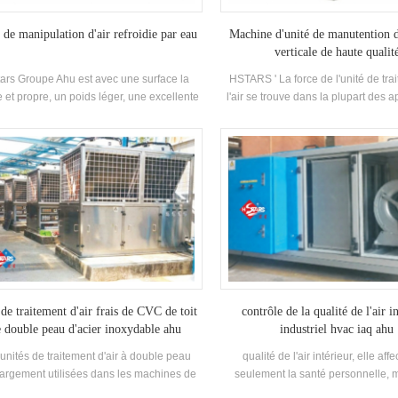
 de manipulation d'air refroidie par eau
Machine d'unité de manutention d
verticale de haute qualit
tars Groupe Ahu est avec une surface la
HSTARS ' La force de l'unité de tra
 et propre, un poids léger, une excellente
l'air se trouve dans la plupart des a
chaleur et un faible bruit, haut force.
industrielles sur Conception spécial
période Expérience.
 de traitement d'air frais de CVC de toit
contrôle de la qualité de l'air i
 double peau d'acier inoxydable ahu
industriel hvac iaq ahu
unités de traitement d'air à double peau
qualité de l'air intérieur, elle aff
largement utilisées dans les machines de
seulement la santé personnelle, 
cision et l'électronique, les laboratoires
également un rôle important dans l'e