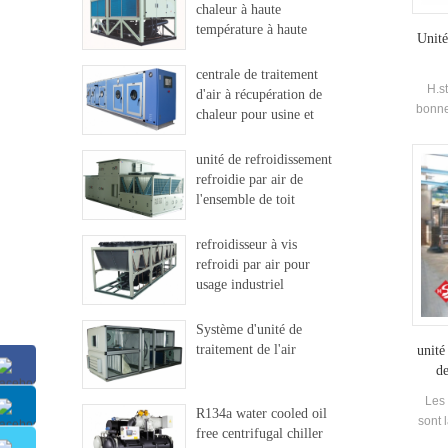
chaleur à haute
température à haute
Unité
température
centrale de traitement
H.s
d'air à récupération de
bonne
chaleur pour usine et
hôpital
unité de refroidissement
refroidie par air de
l'ensemble de toit
refroidisseur à vis
refroidi par air pour
usage industriel
Système d'unité de
traitement de l'air
unité
de
Les 
R134a water cooled oil
sont 
free centrifugal chiller
pré