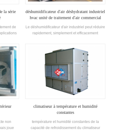
e la série
déshumidificateur d'air déshydratant industriel
é
hvac unité de traitement d'air commercial
itement de
Le déshumidificateur d'air industriel peut réduire
pplications
rapidement, simplement et efficacement
e et longue
l'humidité de l'air et résoudre efficacement les
champs de déshumidification qui ne peuvent
pas être atteints par d'autres méthodes de
réfrigération, telles que la température normale
et une faible humidité, une basse température et
une faible humidité. en particulier après le
traitement de la combinaison de support, le
point de rosée de l'air peut atteindre en dessous
de - 70 ℃, et l'énergie thermique de faible
qualité telle que la chaleur résiduelle
industrielle, la chaleur résiduelle, l'énergie
solaire, le gaz naturel peut être utilisée comme
ntérieur
climatiseur à température et humidité
énergie renouvelable, sans pollution de
constantes
l'environnement et faible consommation
ecte non
température et humidité constantes de la
d'énergie. largement utilisé dans la nourriture, la
mais joue
capacité de refroidissement du climatiseur
médecine, l'électronique, les appareils
fficacité de
gamme: 8,8kw à 181kw, débit d'air plage: 2000