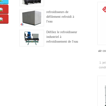
bio
pièc
refroidisseurs de
défilement refroidi à
l'eau
Défilez le refroidisseur
industriel à
refroidissement de l'eau
air c
1. je
condi
mi
jusq
d'inst
instal
de co
d'inst
et pui
dist