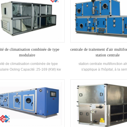
té de climatisation combinée de type
centrale de traitement d'air multif
modulaire
station centrale
ité de climatisation combinée de type
station centrale multifonction ah
laire Ooling Capacité: 25-169 (KW) kw
s'applique à l'hôpital, à la ser
plications: Chemical, photovoltaïque,
champignons, à l'atelier de transfo
harmaceutique, industrie alimentaire
aliments, etc. nous pouvons contr
précision l'humidité de l'air pour sat
conditions de travail. De plus, no
également contrôler avec précision 
propreté, la capacité de refroidiss
chauffage de l'ahu.nos produits s
fabriqués sur mesure, nous conce
propre unité pour vous.