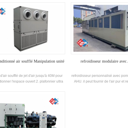
chimiques d'instruments médicaux, les
la productivité pour la croissance
es de valeur alimentaire et les lignes de
des entreprises et des pays. il exist
production en usine.
types de polluants dans différents
pour mieux faire face à la qualité de 
composant efficace et une quanti
raisonnable est nécessaire. en o
fonction de la quantité de polluants,
des filtres et des médias de filtratio
avec une capacité de rétention de p
une adsorption et une dégradation 
pour que les unités fonctionnent ef
onditionné air soufflé Manipulation unité
refroidisseur modulaire ave
pendant une longue périod
t d'air soufflé de jet d'air jusqu'à 40M pour
refroidisseur personnalisé avec pom
tionner l'espace ouvert 2. plafonnier ultra
AHU. il peut fournir de l'air pur et re
nce AHU (uniquement 490 mm hauteur
zone désignée en utilisant un sys
u'à 2000 CMH), économiser de l'espace
glacée, la température peut être co
allation 3. concept plug and play pour une
manière précieuse et stable. L'unité 
lation et une mise en service faciles 4. pas
installer et économise des es
nduits, économiser du temps et des coûts
d'installation, la conception intégrée 
allation 5. grand volume d'air (20000CMH)
très pratique et économise les 
ssance frigorifique (200kW) -Fixé points de
d'ingénierie.
ribution des jets, distance de distribution