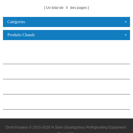
Un total de
8
des pages
Catégories
Produits Chauds
PRODUITS
À PROPOS DES ÉTOILES
PARTENARIAT
NOUS CONTACTER
Droit d\'auteur © 2015-2026 H.Stars (Guangzhou) Refrigerating Equipment