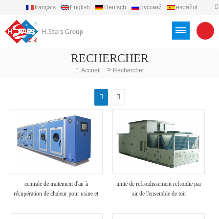
français
English
Deutsch
русский
español
português
العربية
Türkçe
Việt
Indonesia
RECHERCHER
>
Accueil
Rechercher
centrale de traitement d'air à
unité de refroidissement refroidie par
récupération de chaleur pour usine et
air de l'ensemble de toit
hôpital