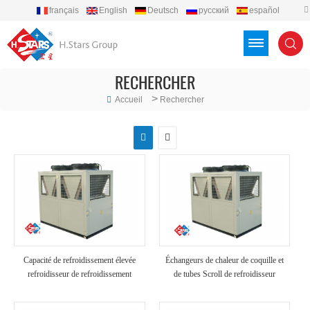
français
English
Deutsch
русский
español
português
العربية
Türkçe
Việt
Indonesia
RECHERCHER
>
Accueil
Rechercher
Capacité de refroidissement élevée
Échangeurs de chaleur de coquille et
refroidisseur de refroidissement
de tubes Scroll de refroidisseur
industriel refroidi à air
refroidi à air