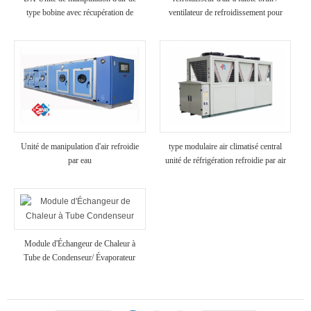
type bobine avec récupération de
ventilateur de refroidissement pour
chaleur
utilisation en usine de transformation
des aliments dans une chambre froide
Unité de manipulation d'air refroidie
type modulaire air climatisé central
par eau
unité de réfrigération refroidie par air
sur le toit à faible bruit pour usage
hôtel / hôpital
Module d'Échangeur de Chaleur à
Tube de Condenseur/ Évaporateur
Haute Résistance Anti-Corrosion
Refroidisseurs pour l'Industrie
Chimique Utilisation