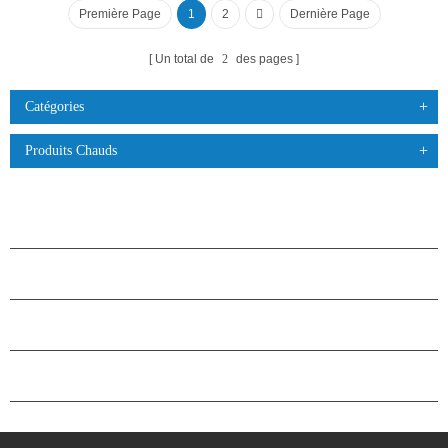
Première Page
1
2
Dernière Page
Un total de
2
des pages
Catégories
Produits Chauds
PRODUITS
À PROPOS DES ÉTOILES
PARTENARIAT
NOUS CONTACTER