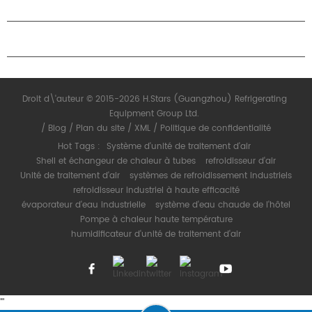
PARTENARIAT
NOUS CONTACTER
Droit d\'auteur © 2015-2026 H.Stars (Guangzhou) Refrigerating
Equipment Group Ltd.
/
Blog
/
Plan du site
/
XML
/
Politique de confidentialité
Hot Tags :
Système d'unité de traitement d'air
Shell et échangeur de chaleur à tubes
refroidisseur d'air
Unité de traitement d'air
systèmes de refroidissement industriels
refroidisseur industriel à haute efficacité
évaporateur d'eau industrielle
système d'eau chaude de l'hôtel
Pompe à chaleur haute température
humidificateur d'unité de traitement d'air
"
"