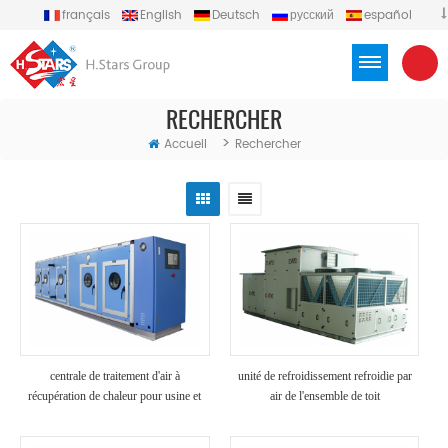
français
English
Deutsch
русский
español
português
العربية
Türkçe
Việt
Indonesia
RECHERCHER
>
Accueil
Rechercher
centrale de traitement d'air à
unité de refroidissement refroidie par
récupération de chaleur pour usine et
air de l'ensemble de toit
hôpital