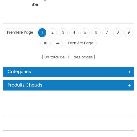
d'air
Première Page
1
2
3
4
5
6
7
8
9
10
Dernière Page
Un total de
des pages
11
Catégories
Produits Chauds
PRODUITS
À PROPOS DES ÉTOILES