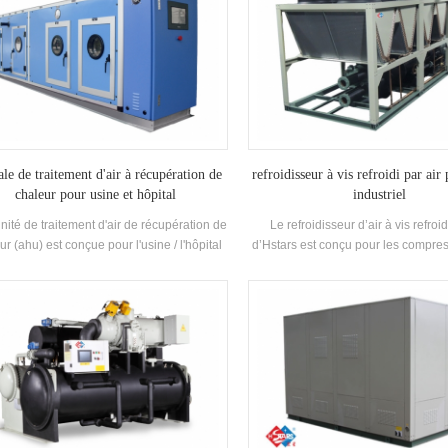
ale de traitement d'air à récupération de
refroidisseur à vis refroidi par air
chaleur pour usine et hôpital
industriel
unité de traitement d'air de récupération de
Le refroidisseur d’air à vis refroid
ur (ahu) est conçue pour l'usine / l'hôpital
d’Hstars est conçu pour les compres
es fonctions multiples de refroidissement,
sans fin et la récupération de chale
fage, humidification, déshumidification et
pour les clients à usage industriel. h
purification de l'air.
avec une utilisation facile