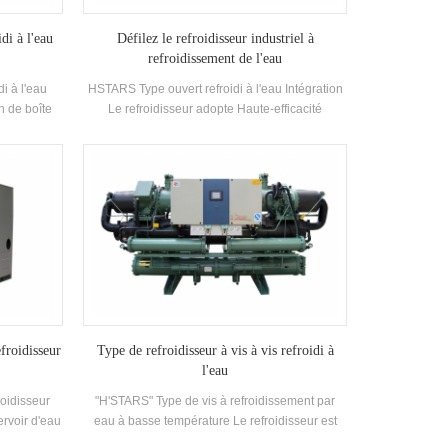
di à l'eau
Défilez le refroidisseur industriel à
refroidissement de l'eau
di à l'eau
HSTARS Type ouvert refroidi à l'eau Intégration
n de boîte
Le refroidisseur adopte Haute-efficacité
r de type
Composants de compresseur et de commande
dans les
électroniques, équipé d'un excellent
limatiseurs
condenseur de refroidissement et d'un
 puissance
évaporateur
nité dispose
rée d'eau de
e 21-35 °C.
cité Plage:
 Usine,
u et autres
froidisseur
Type de refroidisseur à vis à vis refroidi à
l'eau
roidisseur
"H'STARS" Type de vis à refroidissement par
ervoir d'eau
eau à basse température Le refroidisseur est
n selon la
conçu pour la réfrigération, la réfrigération et