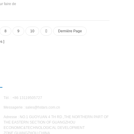
circulation et un bon refroidissement effet.
r faire de
 énergie,
ronnement.
8
9
10
Dernière Page
es
NOUS CONTACTER
Tél. : +86 13119505727
Messagerie :
sales@hstars.com.cn
Adresse : NO.1 GUOYUAN 4 TH RD.,THE NORTHERN PART OF
THE EASTERN SECTION OF GUANGZHOU
ECONOMIC&TECHNOLOGICAL DEVELOPMENT
ZONE,GUANGZHOU,CHINA