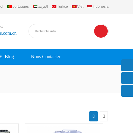
ol
português
العربية
Türkçe
Việt
Indonesia
ct
rs.com.cn
 Et Blog
Nous Contacter