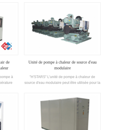
vec des
l'industrie refroidissement. Il faut une gamme
nus et un
complète de modèles répondant aux exigences
 est équipé
de la capacité de refroidissement différente et
nd-tube
de la température Exigences. Marque: H'STARS
rs.
air de
Unité de pompe à chaleur de source d'eau
aleur
modulaire
 pompe à
"H'STARS" L'unité de pompe à chaleur de
pérature
source d'eau modulaire peut être utilisée pour la
 dans
réfrigération et le chauffage, et peut être
tilisant de
remplacée par une machine. Le système peut
n polluants
remplacer la chaudière d'origine et la
haude est
climatisation Système; La capacité de
nde d'eau
refroidissement suffit, l'efficacité est élevée, le
 chauffage,
nettoyage et la maintenance est facile et la note
ect ou au
d'efficacité énergétique est 5-1. niveau.
ge.