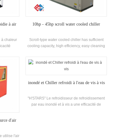
idie à air
10hp - 45hp scroll water cooled chiller
 à chaleur
Scroll-type water cooled chiller has sufficient
icacité
cooling capacity, high efficiency, easy cleaning
ment fermé,
and maintenance, and energy efficiency rating is
rendement
4-2. cooling capacity range: 21500 kcal to
leur et
113400 kcal (10HP~45HP), suitable for small
lisant R22,
and medium-sized offices, factory workshops,
t
hotels, villas, etc
inondé et Chiller refroidi à l'eau de vis à vis
"H'STARS" Le refroidisseur de refroidissement
par eau inondé et à vis a une efficacité de
transfert de chaleur plus élevée, et la différence
de température entre la température de sortie
urce d'air
d'eau et la température d'évaporation est
petite,et la résistance le long du chemin est petit.
Il convient aux unités avec une grande
utilise l'air