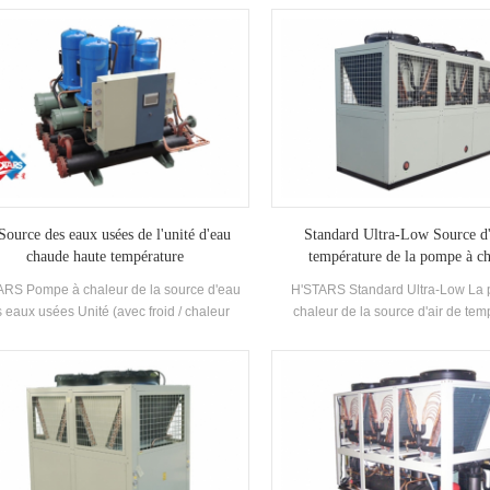
éveloppé etFabriqué Haute efficacité
capacité de refroidissement, a
porateur de type inondé, R22 et r134a
compresseurs de marque bien con
érant. La récupération de chaleur peut être
contrôle électronique composants. Il
igurée en fonction de la thermique client
d'une efficacité élevée shell a
ns. L'unité a 39 standard Spécifications.
condenseurs et évaporateu
Source des eaux usées de l'unité d'eau
Standard Ultra-Low Source d'
chaude haute température
température de la pompe à ch
ARS Pompe à chaleur de la source d'eau
H'STARS Standard Ultra-Low La
 eaux usées Unité (avec froid / chaleur
chaleur de la source d'air de tem
ération) est un équipement d'eau chaude
fonctionne de manière stable
ppé et fabriqué pour la salle de bain, une
l'environnement de -25 ℃ ~ 43, en u
scine à ressorts chaude, une piscine et
l'air comme source de chaleur, aucu
tres baignades, extrayant la chaleur des
n'est déchargé et 55 ° C L'eau c
ux usées domestiques, économiser de
préparée pour répondre à la dema
rgie et protéger le Environnement.Energy
chaude entre 35-55 ° c. Fonction de
pargne est de 30% ~ 50% comparé à la
adaptée à l'alimentation en air dir
de de chauffage conventionnel, qui peut
rayonnement du sol Chauffa