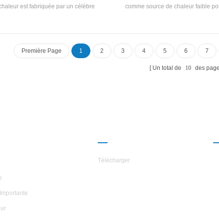
chaleur est fabriquée par un célèbre
comme source de chaleur faible pou
resseur de marque et des originaux de
l'eau chaude, qui est économe en
ontrôle électronique, et est équipé de
efficace et respectueuse de l'envi
recherches et de développement
pendantes de Haute efficacité Échangeur
Première Page
1
2
3
4
5
6
7
de chaleur en spirale
Un total de
10
des pag
ROPOS DES
PARTENARIAT
ILES
Télécharger
e
Importante
ur