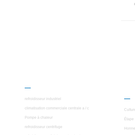
comp
c
indé
PRODUITS
À P
ÉTO
refroidisseur industriel
climatisation commerciale centrale a / c
Cultur
Pompe à chaleur
Étape 
refroidisseur centrifuge
Honne