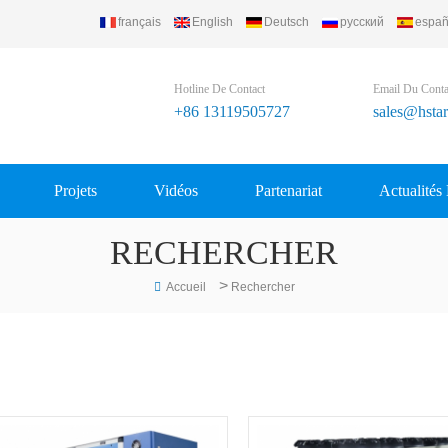
français
English
Deutsch
русский
españ
efrigerating Equipment Group Ltd..
Hotline De Contact
Email Du Conta
+86 13119505727
sales@hsta
Projets
Vidéos
Partenariat
Actualités
RECHERCHER
>
Accueil
Rechercher