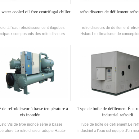
water cooled oil free centrifugal chiller
refroidisseurs de défilement refroi
roidi à l'eau refroidisseur centrifugeLes
refroidisseurs de défilement refroi
ncipaux composants des refroidisseurs
Hstars Le climatiseur de conceptio
entrifuges sont semi-fermé deux pôles
fermée est une sorte de climatiseu
Compresseurs centrifuges, Type de
divisé, qui est largement utilisé 
vérisation (Filming-Film) Evaporateurs,
maisons et les petits bureaux. Les c
es de recirculation de liquide réfrigérant,
de cabinet ont les avantages de la
-type Économiseurs et orifice Logement de
élevée et du vent fort puissance. L'u
plaque d'orifice Dispositifs. Applications:
de 8 spécifications standard et d'ent
cipalement utilisé dans les systèmes de
refroidissement Température. Gamm
tisation centrale et le refroidissement du
Marque: Hstars refroidissementCapa
processus industriel
25.7kw ~ 147.7kw Applications:
restaurant, centre commercial, burea
climatisation Systèmes.
é de refroidisseur à basse température à
Type de boîte de défilement Éau re
vis inondée
industriel refroidi
0std Vis de type inondé série à basse
Type de boîte de défilement Le ref
pérature Le refroidisseur adopte Haute-
industriel à l'eau est équipé d'un rés
fficacité Dual-Vis Compresseur, auto-
et d'une pompe à eau en circulatio