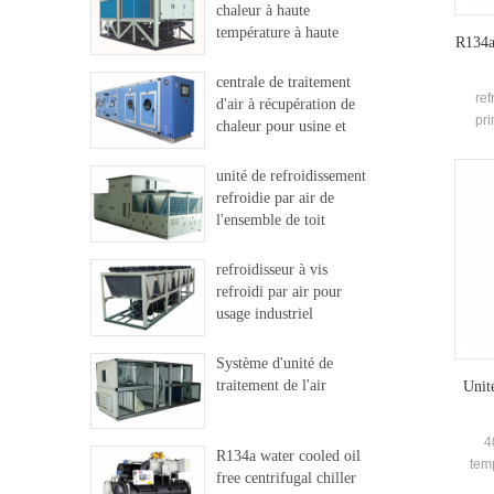
chaleur à haute
température à haute
R134a 
température
centrale de traitement
ref
d'air à récupération de
pri
chaleur pour usine et
c
hôpital
unité de refroidissement
pul
refroidie par air de
systèm
l'ensemble de toit
flash
la 
refroidisseur à vis
prin
refroidi par air pour
clima
usage industriel
Système d'unité de
traitement de l'air
Unit
4
R134a water cooled oil
tem
free centrifugal chiller
e