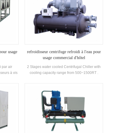
 pour usage
refroidisseur centrifuge refroidi à l'eau pour
usage commercial d'hôtel
i par air
2 Stages water cooled Centrifugal Chiller with
seurs à vis
cooling capacity range from 500~1500RT .
ur en option
Centrifugal chiller is so reliable, so high-
aute qualité
performing, so future-proof that once it’s
.
installed, you may never have to think about it
again. Low maintance cost.