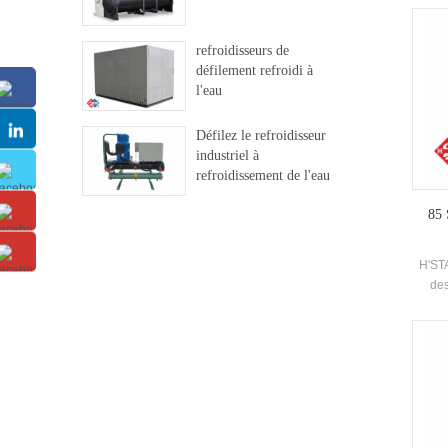
d
Eva
refroidisseurs de
réfrig
défilement refroidi à
conf
l'eau
Besoi
Défilez le refroidisseur
industriel à
refroidissement de l'eau
85 
H'ST
des
récup
dévelo
pi
d'au
ea
l'éne
L'é
métho