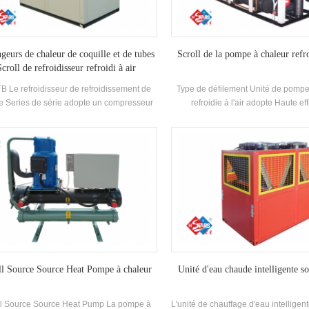
uire considérablement l'opération Coût.
geurs de chaleur de coquille et de tubes
Scroll de la pompe à chaleur refro
croll de refroidisseur refroidi à air
B Le refroidisseur de refroidissement de
Type de défilement Unité de pompe
 de Series de série adopte un compresseur
refroidie à l'air adopte Haute eff
défilement fermé, développe et fabrique
Compresseur de défilement entière
pendamment Haute efficacité shell and-
auto-développé et fabriqué haut 
 Échangeur de chaleur et échangeur de
shell and-tube Échangeur de cha
aleur de bobine, adopte R22 et r407c
échangeur de chaleur à bobines, uti
réfrigérateur
R134A, R407C réfrigéran
ll Source Source Heat Pompe à chaleur
Unité d'eau chaude intelligente so
ll Source Source Heat Pump La pompe à
L'unité de chauffage d'eau intelligente 