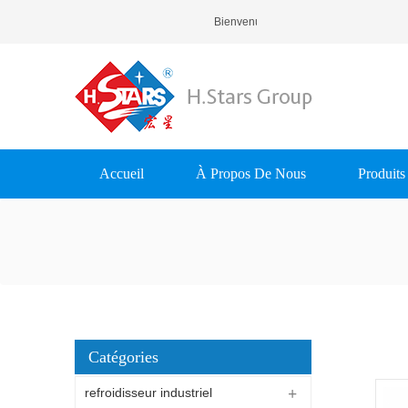
Bienvenue À H.Stars (Guangzhou) R
Accueil
À Propos De Nous
Produits
Catégories
refroidisseur industriel