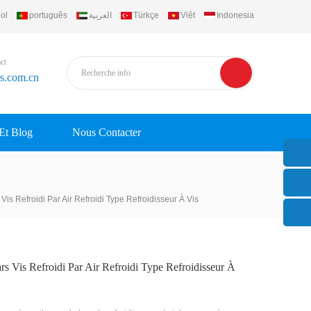
ol
português
العربية
Türkçe
Việt
Indonesia
ct
rs.com.cn
 Et Blog
Nous Contacter
 Vis Refroidi Par Air Refroidi Type Refroidisseur À Vis
rs Vis Refroidi Par Air Refroidi Type Refroidisseur À