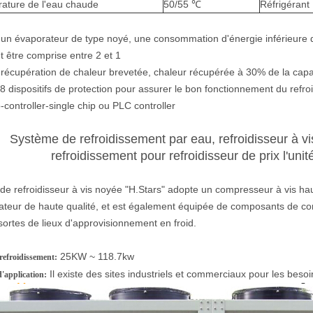
ature de l'eau chaude
50/55 ℃
Réfrigérant
un évaporateur de type noyé, une consommation d'énergie inférieure de 
 être comprise entre 2 et 1
récupération de chaleur brevetée, chaleur récupérée à 30% de la capac
8 dispositifs de protection pour assurer le bon fonctionnement du refroi
-controller-single chip ou PLC controller
Système de refroidissement par eau, refroidisseur à vi
refroidissement pour refroidisseur de prix l'uni
 de refroidisseur à vis noyée "H.Stars" adopte un compresseur à vis ha
ateur de haute qualité, et est également équipée de composants de c
sortes de lieux d'approvisionnement en froid.
25KW ~ 118.7kw
refroidissement:
Il existe des sites industriels et commerciaux pour les beso
application: