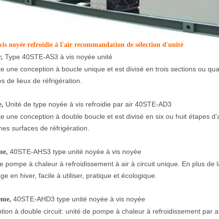
is noyée refroidie à l'air
recommandation de sélection d'unité
Type 40STE-AS3 à vis noyée
unité
,
te une conception à boucle unique et est divisé en trois sections ou qu
es de lieux de réfrigération.
Unité de type noyée à vis refroidie par air 40STE-AD3
,
te une conception à double boucle et est divisé en six ou huit étapes d
s surfaces de réfrigération.
40STE-AHS3 type unité noyée à vis noyée
me,
e pompe à chaleur à refroidissement à air à circuit unique. En plus de la
ge en hiver, facile à utiliser, pratique et écologique.
40STE-AHD3 type unité noyée à vis noyée
ème,
ion à double circuit: unité de pompe à chaleur à refroidissement par ai