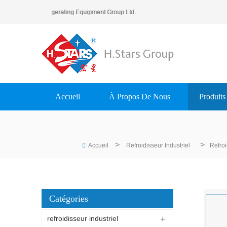
Stars (Guangzhou) Refrigerating Equipment Group Ltd..
Accueil
À Propos De Nous
Produits
>
>
Accueil
Refroidisseur Industriel
Refroi
Catégories
refroidisseur industriel