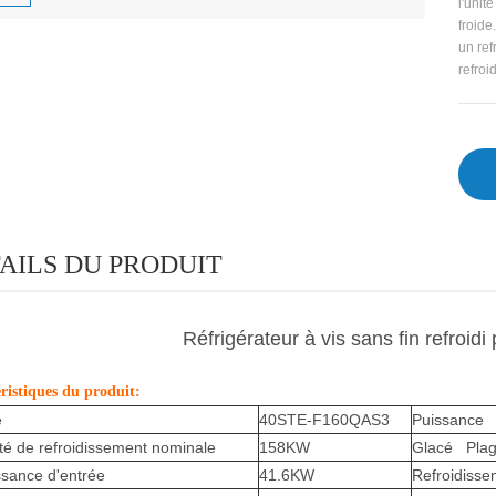
l'unit
froide.
un ref
refroi
AILS DU PRODUIT
Réfrigérateur à vis sans fin refroidi 
ristiques du produit:
e
40STE-F160QAS3
Puissance L
té de refroidissement nominale
158KW
Glacé Plage
ssance d'entrée
41.6KW
Refroidisse