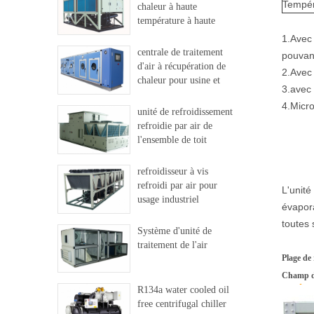
Tempér
chaleur à haute
température à haute
température
1.Avec 
centrale de traitement
pouvant
d'air à récupération de
2.Avec 
chaleur pour usine et
3.avec 
hôpital
4.Micro
unité de refroidissement
refroidie par air de
l'ensemble de toit
refroidisseur à vis
refroidi par air pour
L'unité
usage industriel
évapor
toutes 
Système d'unité de
traitement de l'air
Plage de 
Champ d'
R134a water cooled oil
free centrifugal chiller