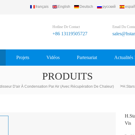
français
English
Deutsch
русский
españ
Hotline De Contact
Email Du Conta
+86 13119505727
sales@hsta
Projets
Vidéos
Partenariat
Actualités
PRODUITS
>
disseur D'air À Condensation Par Air (avec Récupération De Chaleur)
H.stars
H.sta
Vis