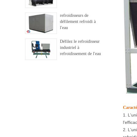
refroidisseurs de
défilement refroidi à
l'eau
Défilez le refroidisseur
industriel à
refroidissement de l'eau
Caracté
1. L'un
l'effic
2. L'un