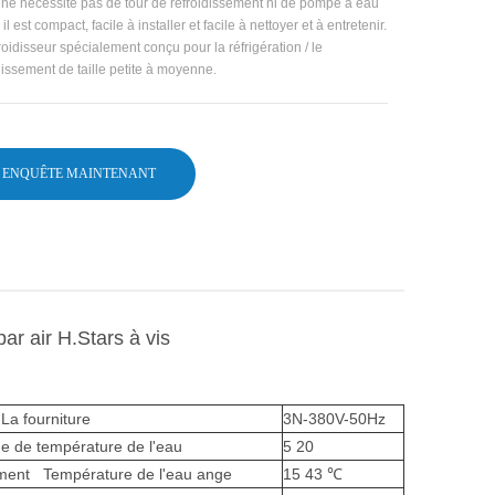
é ne nécessite pas de tour de refroidissement ni de pompe à eau
 il est compact, facile à installer et facile à nettoyer et à entretenir.
roidisseur spécialement conçu pour la réfrigération / le
dissement de taille petite à moyenne.
ENQUÊTE MAINTENANT
par air H.Stars à vis
a fourniture
3N-380V-50Hz
 de température de l'eau
5 20
ment Température de l'eau
ange
15 43 ℃