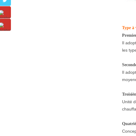
Type à v
Premier
Il adop
les typ
Seconde
Il adop
moyenne
Troisiè
Unité d
chauffa
Quatri
Concept