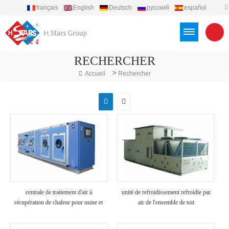
français
English
Deutsch
русский
español
português
العربية
Türkçe
Việt
Indonesia
RECHERCHER
>
Accueil
Rechercher
centrale de traitement d'air à
unité de refroidissement refroidie par
récupération de chaleur pour usine et
air de l'ensemble de toit
hôpital