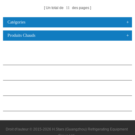
Un total de
11
des pages
Catégories
Produits Chauds
PRODUITS
À PROPOS DES ÉTOILES
PARTENARIAT
NOUS CONTACTER
Droit d\'auteur © 2015-2026 H.Stars (Guangzhou) Refrigerating Equipment