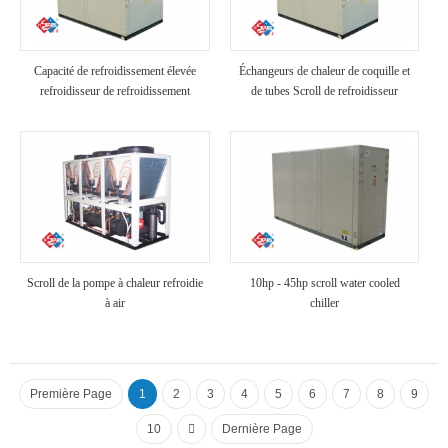
Capacité de refroidissement élevée
Échangeurs de chaleur de coquille et
refroidisseur de refroidissement
de tubes Scroll de refroidisseur
industriel refroidi à air
refroidi à air
Scroll de la pompe à chaleur refroidie
10hp - 45hp scroll water cooled
à air
chiller
Première Page
1
2
3
4
5
6
7
8
9
10
Dernière Page