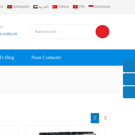
ol
português
العربية
Türkçe
Việt
Indonesia
ct
rs.com.cn
 Et Blog
Nous Contacter