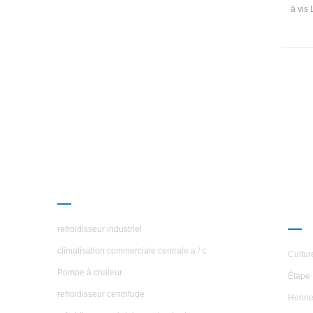
à vis 
adopt
aut
Ev
réfri
Tem
L'un
confi
L'unit
PRODUITS
À P
ÉTO
refroidisseur industriel
climatisation commerciale centrale a / c
Cultur
Pompe à chaleur
Étape 
refroidisseur centrifuge
Honne