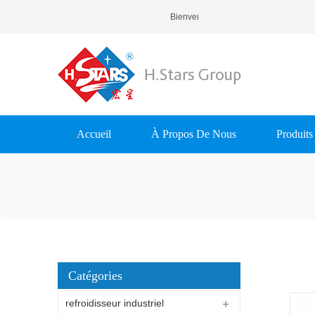
Bienvenue À H.Stars (Guangzhou) 
Accueil
À Propos De Nous
Produits
Catégories
refroidisseur industriel