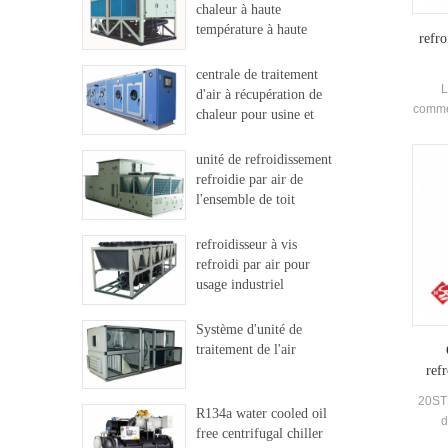
chaleur à haute
température à haute
refro
température
centrale de traitement
L
d'air à récupération de
commer
chaleur pour usine et
hôpital
Conde
unité de refroidissement
de mar
refroidie par air de
peut 
l'ensemble de toit
refroidisseur à vis
refroidi par air pour
usage industriel
Système d'unité de
traitement de l'air
refr
20STB
R134a water cooled oil
d
free centrifugal chiller
défil