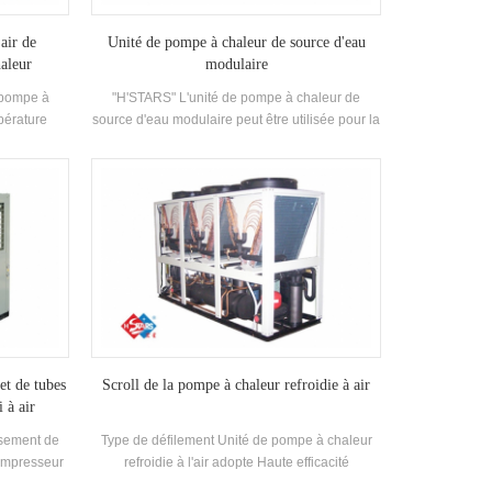
air de
Unité de pompe à chaleur de source d'eau
aleur
modulaire
 pompe à
"H'STARS" L'unité de pompe à chaleur de
pérature
source d'eau modulaire peut être utilisée pour la
 dans
réfrigération et le chauffage, et peut être
tilisant de
remplacée par une machine. Le système peut
n polluants
remplacer la chaudière d'origine et la
haude est
climatisation Système; La capacité de
nde d'eau
refroidissement suffit, l'efficacité est élevée, le
 chauffage,
nettoyage et la maintenance est facile et la note
ect ou au
d'efficacité énergétique est 5-1. niveau.
ge.
et de tubes
Scroll de la pompe à chaleur refroidie à air
i à air
ssement de
Type de défilement Unité de pompe à chaleur
compresseur
refroidie à l'air adopte Haute efficacité
 fabrique
Compresseur de défilement entièrement fermé,