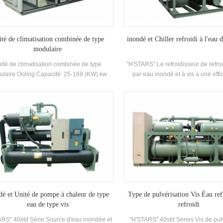
té de climatisation combinée de type
inondé et Chiller refroidi à l'eau d
modulaire
ité de climatisation combinée de type
"H'STARS" Le refroidisseur de refr
laire Ooling Capacité: 25-169 (KW) kw
par eau inondé et à vis a une effi
plications: Chemical, photovoltaïque,
transfert de chaleur plus élevée, et l
harmaceutique, industrie alimentaire
de température entre la température
d'eau et la température d'évapora
petite,et la résistance le long du chem
Il convient aux unités avec une
circulation et un bon refroidisseme
dé et Unité de pompe à chaleur de type
Type de pulvérisation Vis Éau ref
eau de type vis
refroidi
ARS" 40std Série Source d'eau inondée et
"H'STARS" 40std Series Vis de pul