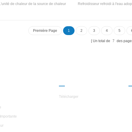
L'unité de chaleur de la source de chaleur
Refroidisseur refroidi à l'eau ado
e Haute efficacité Twin-vis compresseur,
efficacité Twin-vis Compresseur, au
o-développé et fabriqué haut rendement
et fabriqué haut rendement Evapo
aporateur de type inondé, R22, R134A
pulvérisation, R22, Just 34a réfr
gérant, efficacité énergétique jusqu'à 6.7.
efficacité énergétique jusqu'à 5.5 L
Première Page
1
2
3
4
5
pérature de sortie d'eau chaude 50 ° C
standard Spécifications.
ité de récupération de chaleur peut être
Un total de
7
des page
gurée conformément au client Exigences.
é a un total de 20 standards Spécifications.
ROPOS DES
PARTENARIAT
ILES
Télécharger
e
Importante
ur