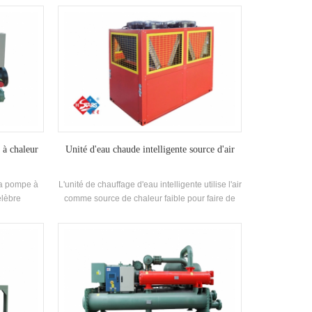
shell and-
auto-développé et fabriqué haut rendement
angeur de
shell and-tube Échangeur de chaleur et
t r407c
échangeur de chaleur à bobines, utilisant R22,
R134A, R407C réfrigérant
 à chaleur
Unité d'eau chaude intelligente source d'air
La pompe à
L'unité de chauffage d'eau intelligente utilise l'air
élèbre
comme source de chaleur faible pour faire de
ginaux de
l'eau chaude, qui est économe en énergie,
uipé de
efficace et respectueuse de l'environnement.
ment
 Échangeur