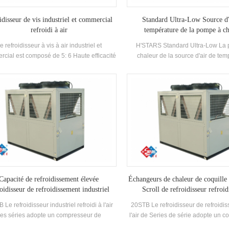
idisseur de vis industriel et commercial
Standard Ultra-Low Source d'
refroidi à air
température de la pompe à ch
e refroidisseur à vis à air industriel et
H'STARS Standard Ultra-Low La
cial est composé de 5: 6 Haute efficacité
chaleur de la source d'air de tem
Compresseur à vis de haute qualité
fonctionne de manière stable
nseur et évaporateur, et équipé de Nom
l'environnement de -25 ℃ ~ 43, en u
que Contrôle électrique Composants, qui
l'air comme source de chaleur, aucu
être utilisé largement dans des industries
n'est déchargé et 55 ° C L'eau c
industries.
préparée pour répondre à la dema
chaude entre 35-55 ° c. Fonction de
adaptée à l'alimentation en air dir
rayonnement du sol Chauffa
Capacité de refroidissement élevée
Échangeurs de chaleur de coquille 
oidisseur de refroidissement industriel
Scroll de refroidisseur refroid
refroidi à air
 Le refroidisseur industriel refroidi à l'air
20STB Le refroidisseur de refroidi
es séries adopte un compresseur de
l'air de Series de série adopte un 
ement entièrement hermétique, développé
de défilement fermé, développe et