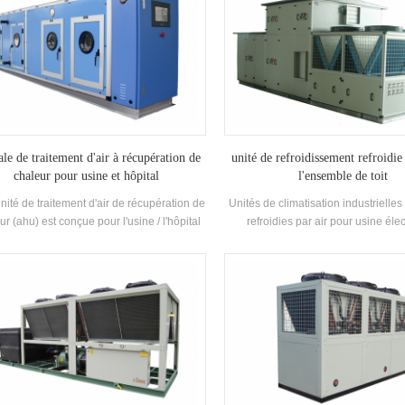
ale de traitement d'air à récupération de
unité de refroidissement refroidie
chaleur pour usine et hôpital
l'ensemble de toit
unité de traitement d'air de récupération de
Unités de climatisation industrielle
ur (ahu) est conçue pour l'usine / l'hôpital
refroidies par air pour usine élec
es fonctions multiples de refroidissement,
chimique / textileh.stars propose de
fage, humidification, déshumidification et
pour l'industrie pharmaceutique, l'
purification de l'air.
électronique, l'industrie automobile, 
et l'industrie alimentaire, les bâ
commerciaux, le traitement VOC et l
de l'environnement, la qualité de l'air 
ventilation marine