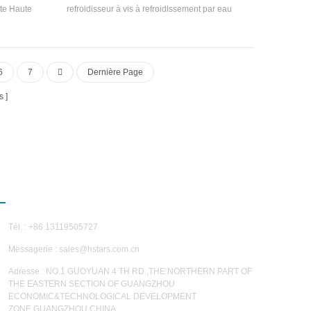
pte Haute
refroidisseur à vis à refroidissement par eau
to-développé
utilise une unité de récupération de chaleur
rateur de
pour récupérer la chaleur générée par
igérant,
l'échange de chaleur entre la vapeur de
'unité a 20
réfrigérant et l'eau pendant le Le processus de
6
7
Dernière Page
réfrigération, qui fournit aux clients la
climatisation de la climatisation et une grande
s
quantité de chaleur domestique eau.
NOUS CONTACTER
Tél. : +86 13119505727
Messagerie :
sales@hstars.com.cn
Adresse : NO.1 GUOYUAN 4 TH RD.,THE NORTHERN PART OF
THE EASTERN SECTION OF GUANGZHOU
ECONOMIC&TECHNOLOGICAL DEVELOPMENT
ZONE,GUANGZHOU,CHINA