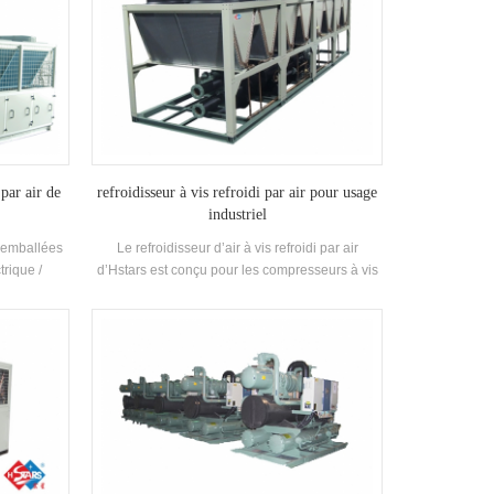
 par air de
refroidisseur à vis refroidi par air pour usage
industriel
s emballées
Le refroidisseur d’air à vis refroidi par air
trique /
d’Hstars est conçu pour les compresseurs à vis
s solutions
sans fin et la récupération de chaleur en option
industrie
pour les clients à usage industriel. haute qualité
l'imprimerie
avec une utilisation facile.
timents
a protection
intérieur, la