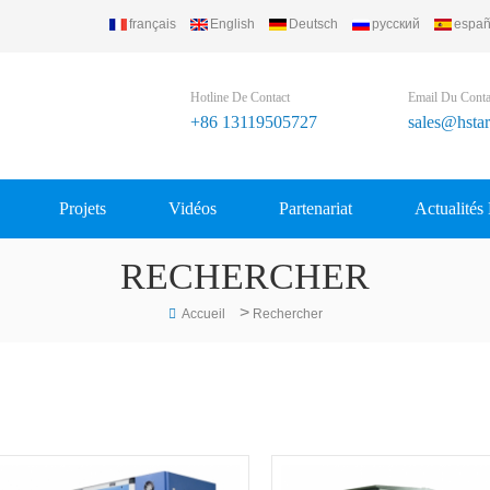
français
English
Deutsch
русский
españ
Refrigerating Equipment Group Ltd..
Hotline De Contact
Email Du Conta
+86 13119505727
sales@hsta
Projets
Vidéos
Partenariat
Actualités
RECHERCHER
>
Accueil
Rechercher