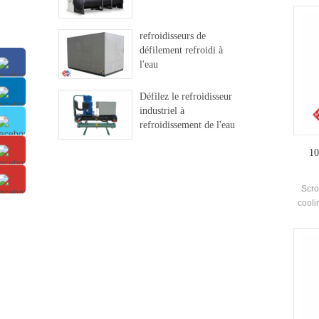
Haute-
et d
refroidisseurs de
Effic
défilement refroidi à
l'eau
Défilez le refroidisseur
industriel à
refroidissement de l'eau
10
Scro
cooli
and ma
4-2
1134
and 