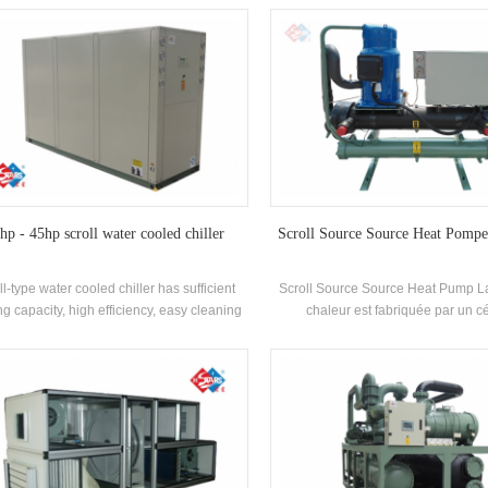
efficacité Échangeur de chaleur de coque
indépendamment Haute efficacité 
e tube, utilisant R22, R407C Réfrigérant,
tube Échangeur de chaleur et éch
acité énergétique Grade jusqu'à 2 niveaux
chaleur de bobine, adopte R22 e
réfrigérateur
hp - 45hp scroll water cooled chiller
Scroll Source Source Heat Pompe
ll-type water cooled chiller has sufficient
Scroll Source Source Heat Pump 
ng capacity, high efficiency, easy cleaning
chaleur est fabriquée par un c
intenance, and energy efficiency rating is
compresseur de marque et des ori
. cooling capacity range: 21500 kcal to
contrôle électronique, et est éq
00 kcal (10HP~45HP), suitable for small
recherches et de développe
medium-sized offices, factory workshops,
indépendantes de Haute efficacité
hotels, villas, etc
de chaleur en spirale