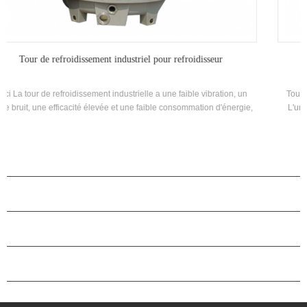
Tour de refroidissement efficace
Tour de refroidissement efficace Introduction: "HSTARS" Condensing
L'unité est spécialement conçue pour le processus de production du
traitement cryogénique tel que la congélation, la réfrigération et le
refroidissement; Il est assemblé avec un semi-fermé Compresseur à vis
et équipé d'une coquille et d'un tube Type Condenseur. Convient à la
transformation des aliments, à la réfrigération et à divers systèmes de
PRODUITS
refroidissement spécial industriel et commercial de basse température
Marque: HSTARS Capacité de refroidissement Range: 21500 ~
À PROPOS DES ÉTOILES
1907500KCAL / H Applications: Traitement alimentaire, réfrigération et
divers systèmes de refroidissement industriel et commercial spécial de
basse température Systèmes.
PARTENARIAT
NOUS CONTACTER