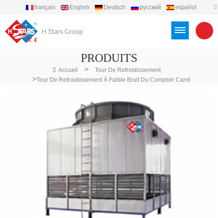
français
English
Deutsch
русский
español
português
العربية
Türkçe
Việt
Indonesia
PRODUITS
>
Accueil
Tour De Refroidissement
>
Tour De Refroidissement À Faible Bruit Du Comptoir Carré