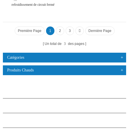
refroidissement de circuit fermé
Première Page
1
2
3
Dernière Page
Un total de
3
des pages
Catégories
Produits Chauds
PRODUITS
À PROPOS DES ÉTOILES
PARTENARIAT