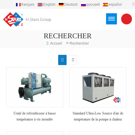
français
English
Deutsch
русский
español
português
العربية
Türkçe
Việt
Indonesia
RECHERCHER
>
Accueil
Rechercher
Unité de refroidisseur à basse
Standard Ultra-Low Source d'air de
température à vis inondée
température de la pompe à chaleur