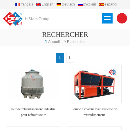
français
English
Deutsch
русский
español
português
العربية
Türkçe
Việt
Indonesia
RECHERCHER
>
Accueil
Rechercher
Tour de refroidissement industriel
Pompe à chaleur avec système de
pour refroidisseur
refroidissement