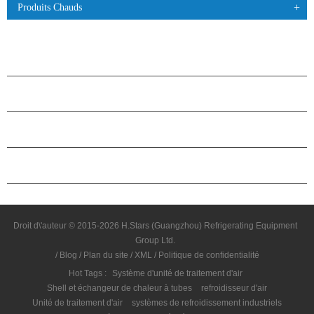
Produits Chauds
PRODUITS
À PROPOS DES ÉTOILES
PARTENARIAT
NOUS CONTACTER
Droit d\'auteur © 2015-2026 H.Stars (Guangzhou) Refrigerating Equipment
Group Ltd.
/
Blog
/
Plan du site
/
XML
/
Politique de confidentialité
Hot Tags :
Système d'unité de traitement d'air
Shell et échangeur de chaleur à tubes
refroidisseur d'air
Unité de traitement d'air
systèmes de refroidissement industriels