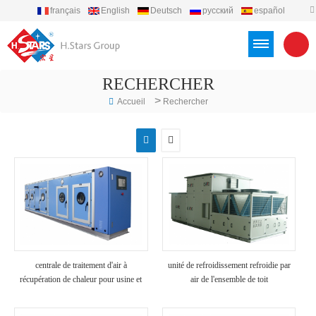
français
English
Deutsch
русский
español
português
العربية
Türkçe
Việt
Indonesia
RECHERCHER
>
Accueil
Rechercher
centrale de traitement d'air à
unité de refroidissement refroidie par
récupération de chaleur pour usine et
air de l'ensemble de toit
hôpital