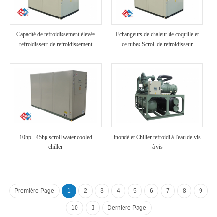
Capacité de refroidissement élevée
Échangeurs de chaleur de coquille et
refroidisseur de refroidissement
de tubes Scroll de refroidisseur
industriel refroidi à air
refroidi à air
10hp - 45hp scroll water cooled
inondé et Chiller refroidi à l'eau de vis
chiller
à vis
Première Page
1
2
3
4
5
6
7
8
9
10
Dernière Page