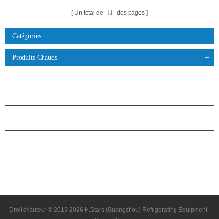
Un total de
11
des pages
Catégories
Produits Chauds
PRODUITS
À PROPOS DES ÉTOILES
PARTENARIAT
NOUS CONTACTER
Droit d\'auteur © 2015-2026 H.Stars (Guangzhou) Refrigerating Equipment