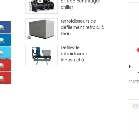
oil free centrifugal
l'env
chiller
de l
poll
refroidisseurs de
cha
défilement refroidi à
dema
l'eau
F
Défilez le
refroidisseur
industriel à
refroidissement de
Échan
l'eau
S
20STB
dév
Haute
de 
bobi