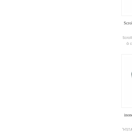
Scro
Scro
à c
comp
de c
i
inon
"H'ST