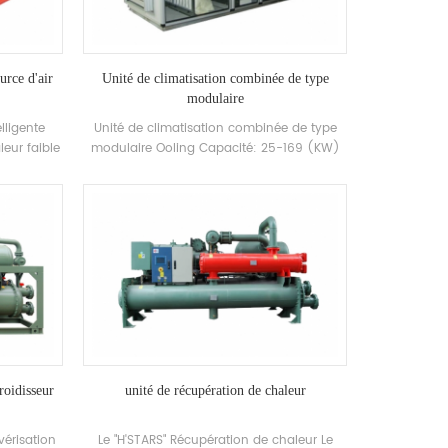
urce d'air
Unité de climatisation combinée de type
modulaire
lligente
Unité de climatisation combinée de type
leur faible
modulaire Ooling Capacité: 25-169 (KW)
ui est
kw Applications: Chemical, photovoltaïque,
ce et
pharmaceutique, industrie alimentaire
ement.
roidisseur
unité de récupération de chaleur
vérisation
Le "H'STARS" Récupération de chaleur Le