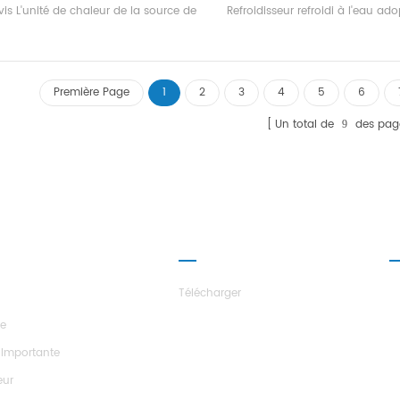
 vis L'unité de chaleur de la source de
Refroidisseur refroidi à l'eau ad
eur adopte Haute efficacité Twin-vis
efficacité Twin-vis Compresseu
resseur, auto-développé et fabriqué
développé et fabriqué haut r
ut rendement Evaporateur de type
Evaporateur de pulvérisation, R2
ndé, R22, R134A réfrigérant, efficacité
réfrigérant, efficacité énergétiq
Première Page
1
2
3
4
5
6
gétique jusqu'à 6.7. Température de
5.5 L'unité a 20 standard Spécif
rtie d'eau chaude 50 ° C L'unité de
Un total de
des pag
9
récupération de chaleur peut être
onfigurée conformément au client
xigences. L'unité a un total de 20
standards Spécifications.
ROPOS DES
PARTENARIAT
ILES
Télécharger
re
 Importante
eur