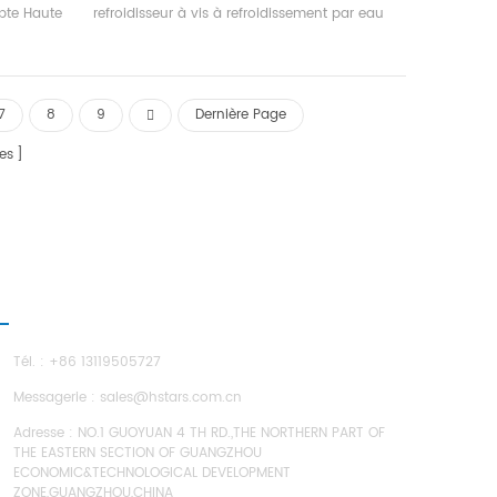
opte Haute
refroidisseur à vis à refroidissement par eau
r, auto-
utilise une unité de récupération de chaleur
endement
pour récupérer la chaleur générée par
2, Just 34a
l'échange de chaleur entre la vapeur de
ue jusqu'à
réfrigérant et l'eau pendant le Le processus
7
8
9
Dernière Page
ications.
de réfrigération, qui fournit aux clients la
climatisation de la climatisation et une
es
grande quantité de chaleur domestique
eau.
NOUS CONTACTER
Tél. : +86 13119505727
Messagerie :
sales@hstars.com.cn
Adresse : NO.1 GUOYUAN 4 TH RD.,THE NORTHERN PART OF
THE EASTERN SECTION OF GUANGZHOU
ECONOMIC&TECHNOLOGICAL DEVELOPMENT
ZONE,GUANGZHOU,CHINA