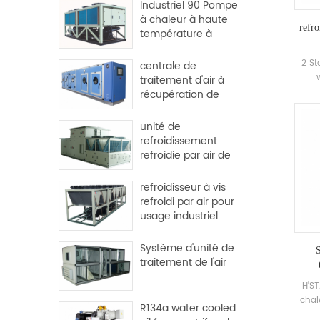
Industriel 90 Pompe
à chaleur à haute
refro
température à
haute température
2 St
centrale de
traitement d'air à
50
récupération de
rel
chaleur pour usine
pro
et hôpital
unité de
nev
refroidissement
refroidie par air de
l'ensemble de toit
refroidisseur à vis
refroidi par air pour
usage industriel
Système d'unité de
traitement de l'air
H'S
chal
R134a water cooled
f