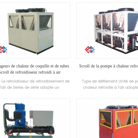
ironnement de -25 ℃ ~ 43, en utilisant
être remplacée par une mach
'air comme source de chaleur, aucun
système peut remplacer la ch
uants n'est déchargé et 55 ° C L'eau
d'origine et la climatisation Sy
ude est préparée pour répondre à la
capacité de refroidissement s
nde d'eau chaude entre 35-55 ° c.
l'efficacité est élevée, le nettoy
onction de chauffage, adaptée à
maintenance est facile et l
l'alimentation en air direct ou au
d'efficacité énergétique est 5-1
rayonnement du sol Chauffage.
geurs de chaleur de coquille et de tubes
Scroll de la pompe à chaleur refro
croll de refroidisseur refroidi à air
 Le refroidisseur de refroidissement de
Type de défilement Unité de 
l'air de Series de série adopte un
chaleur refroidie à l'air adop
compresseur de défilement fermé,
efficacité Compresseur de déf
eloppe et fabrique indépendamment
entièrement fermé, auto-déve
 efficacité shell and-tube Échangeur
fabriqué haut rendement shell
chaleur et échangeur de chaleur de
Échangeur de chaleur et écha
ne, adopte R22 et r407c réfrigérateur
chaleur à bobines, utilisant R2
R407C réfrigérant