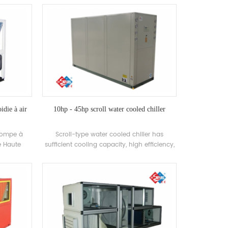
ine. Le
développé Haute-efficacité Échangeur de
audière
chaleur de coque et de tube, utilisant R22,
stème; La
R407C Réfrigérant, Efficacité énergétique
uffit,
Grade jusqu'à 2 niveaux
age et la
a note
. niveau.
idie à air
10hp - 45hp scroll water cooled chiller
pompe à
Scroll-type water cooled chiller has
te Haute
sufficient cooling capacity, high efficiency,
ilement
easy cleaning and maintenance, and
loppé et
energy efficiency rating is 4-2. cooling
 and-tube
capacity range: 21500 kcal to 113400 kcal
ngeur de
(10HP~45HP), suitable for small and
2, R134A,
medium-sized offices, factory workshops,
hotels, villas, etc