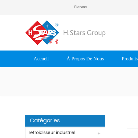
Bienvenue À H.Stars (Guangzho
Accueil
À Propos De Nous
Produits
Catégories
refroidisseur industriel