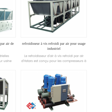
 par air de
refroidisseur à vis refroidi par air pour usage
industriel
rielles
Le refroidisseur d’air à vis refroidi par air
ur usine
d’Hstars est conçu pour les compresseurs à
h.stars
vis sans fin et la récupération de chaleur
ndustrie
en option pour les clients à usage
tronique,
industriel. haute qualité avec une utilisation
merie et
facile.
timents
C et la
 qualité de
 marine