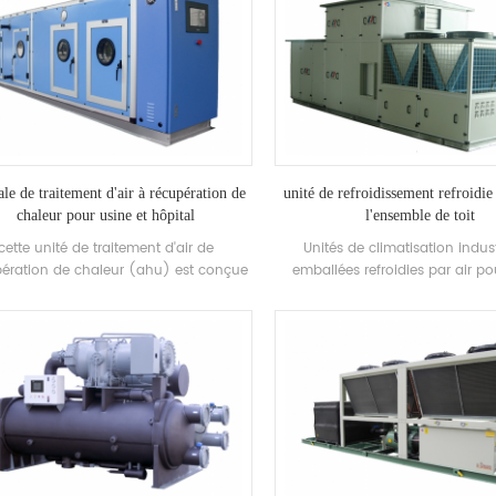
ale de traitement d'air à récupération de
unité de refroidissement refroidie
chaleur pour usine et hôpital
l'ensemble de toit
cette unité de traitement d'air de
Unités de climatisation indust
ération de chaleur (ahu) est conçue
emballées refroidies par air po
 l'usine / l'hôpital avec des fonctions
électrique / chimique / textile
tiples de refroidissement, chauffage,
propose des solutions pour l'i
midification, déshumidification et
pharmaceutique, l'industrie élec
purification de l'air.
l'industrie automobile, l'impri
l'industrie alimentaire, les bâ
commerciaux, le traitement VO
protection de l'environnement, la
l'air intérieur, la ventilation