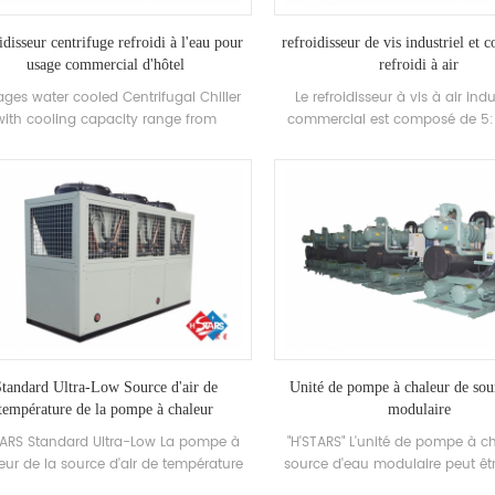
idisseur centrifuge refroidi à l'eau pour
refroidisseur de vis industriel et
usage commercial d'hôtel
refroidi à air
ages water cooled Centrifugal Chiller
Le refroidisseur à vis à air indu
with cooling capacity range from
commercial est composé de 5:
0~1500RT . Centrifugal chiller is so
efficacité Compresseur à vis 
iable, so high-performing, so future-
qualité Condenseur et évapora
of that once it’s installed, you may
équipé de Nom de marque Co
er have to think about it again. Low
électrique Composants, qui peut ê
maintance cost.
largement dans des industries i
Standard Ultra-Low Source d'air de
Unité de pompe à chaleur de sou
température de la pompe à chaleur
modulaire
TARS Standard Ultra-Low La pompe à
"H'STARS" L'unité de pompe à c
eur de la source d'air de température
source d'eau modulaire peut être
onctionne de manière stable dans
pour la réfrigération et le chauffa