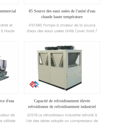
 commercial
85 Source des eaux usées de l'unité d'eau
chaude haute température
striel et
H'STARS Pompe à chaleur de la source
 6 Haute
d'eau des eaux usées Unité (avec froid /
de haute
chaleur récupération) est un équipement
teur, et
d'eau chaude développé et fabriqué pour
ntrôle
la salle de bain, une piscine à ressorts
tre utilisé
chaude, une piscine et d'autres baignades,
ndustries.
extrayant la chaleur des eaux usées
domestiques, économiser de l'énergie et
protéger le Environnement.Energy L'épargne
est de 30% ~ 50% comparé à la méthode de
chauffage conventionnel, qui peut réduire
considérablement l'opération Coût.
rce d'eau
Capacité de refroidissement élevée
refroidisseur de refroidissement industriel
refroidi à air
haleur de
20STB Le refroidisseur industriel refroidi à
 utilisée
l'air des séries adopte un compresseur de
ge, et peut
défilement entièrement hermétique,