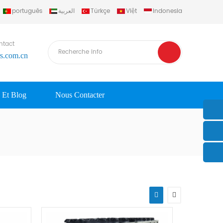
português
العربية
Türkçe
Việt
Indonesia
ntact
rs.com.cn
s Et Blog
Nous Contacter