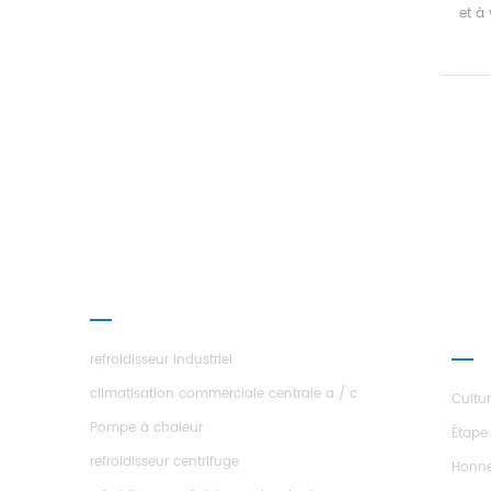
et à
chal
comp
ha
ino
éner
so
c
E
PRODUITS
À P
ÉTO
refroidisseur industriel
climatisation commerciale centrale a / c
Cultu
Pompe à chaleur
Étape
refroidisseur centrifuge
Honn