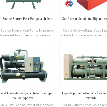
ll Source Source Heat Pompe à chaleur
Unité d'eau chaude intelligente so
ll Source Source Heat Pump La pompe
L'unité de chauffage d'eau inte
haleur est fabriquée par un célèbre
utilise l'air comme source de cha
resseur de marque et des originaux
pour faire de l'eau chaude, q
ontrôle électronique, et est équipé de
économe en énergie, effica
recherches et de développement
respectueuse de l'environn
ndépendantes de Haute efficacité
Échangeur de chaleur en spirale
dé et Unité de pompe à chaleur de type
Type de pulvérisation Vis Éau ref
eau de type vis
refroidi
ARS" 40std Série Source d'eau inondée
"H'STARS" 40std Series Vis de pul