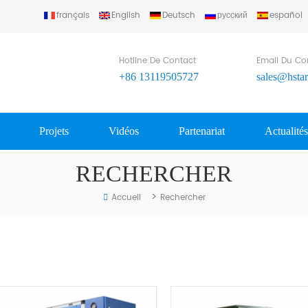
français
English
Deutsch
русский
español
u) Refrigerating Equipment Group Ltd..
Hotline De Contact
Email Du Co
+86 13119505727
sales@hsta
Projets
Vidéos
Partenariat
Actualité
RECHERCHER
>
Accueil
Rechercher