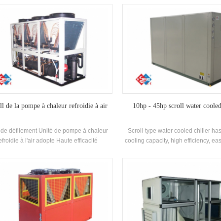
lacée par une machine. Le système peut
Haute-efficacité Échangeur de chal
emplacer la chaudière d'origine et la
et de tube, utilisant R22, R407C Ré
limatisation Système; La capacité de
Efficacité énergétique Grade jusqu'
idissement suffit, l'efficacité est élevée, le
age et la maintenance est facile et la note
efficacité énergétique est 5-1. niveau.
ll de la pompe à chaleur refroidie à air
10hp - 45hp scroll water cooled
 de défilement Unité de pompe à chaleur
Scroll-type water cooled chiller has
efroidie à l'air adopte Haute efficacité
cooling capacity, high efficiency, ea
esseur de défilement entièrement fermé,
and maintenance, and energy efficien
o-développé et fabriqué haut rendement
4-2. cooling capacity range: 2150
ell and-tube Échangeur de chaleur et
113400 kcal (10HP~45HP), suitable
geur de chaleur à bobines, utilisant R22,
and medium-sized offices, factory 
R134A, R407C réfrigérant
hotels, villas, etc