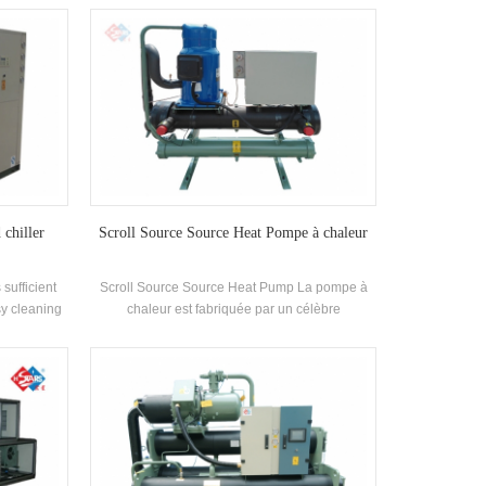
eur de coque
indépendamment Haute efficacité shell and-
frigérant,
tube Échangeur de chaleur et échangeur de
à 2 niveaux
chaleur de bobine, adopte R22 et r407c
réfrigérateur
 chiller
Scroll Source Source Heat Pompe à chaleur
 sufficient
Scroll Source Source Heat Pump La pompe à
sy cleaning
chaleur est fabriquée par un célèbre
cy rating is
compresseur de marque et des originaux de
0 kcal to
contrôle électronique, et est équipé de
 for small
recherches et de développement
workshops,
indépendantes de Haute efficacité Échangeur
de chaleur en spirale