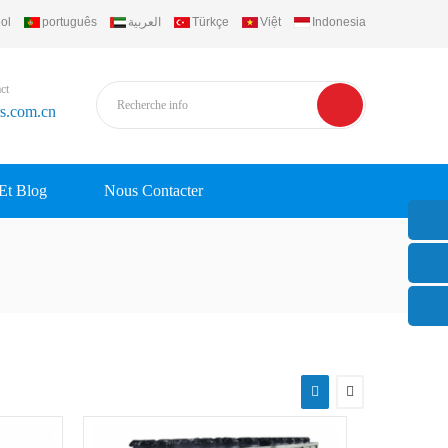
ol
português
العربية
Türkçe
Việt
Indonesia
ct
rs.com.cn
 Et Blog
Nous Contacter