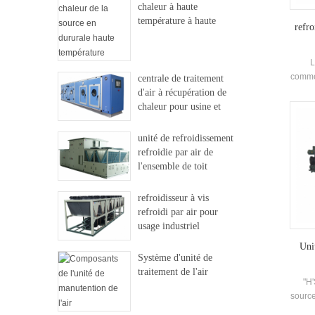
chaleur à haute
température à haute
refro
température
L
commer
centrale de traitement
d'air à récupération de
Conde
chaleur pour usine et
de mar
hôpital
peut 
unité de refroidissement
refroidie par air de
l'ensemble de toit
refroidisseur à vis
refroidi par air pour
usage industriel
Uni
Système d'unité de
traitement de l'air
"H'
source
ré