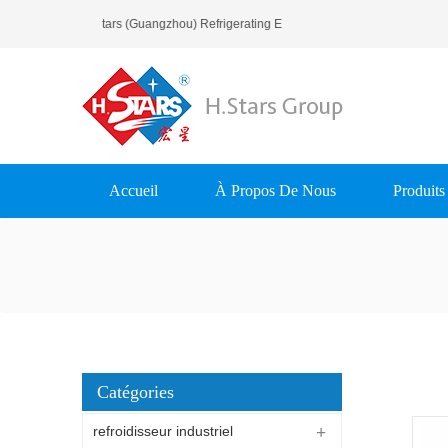
Bienvenue À H.Stars (Guangzhou) Refrigerating Equipment Group Ltd..
Accueil
À Propos De Nous
Produits
Catégories
refroidisseur industriel