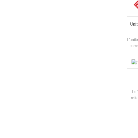
Unit
L'unité
comm
l'e
effi
Le 
refr
util
p
l'
réfri
clima