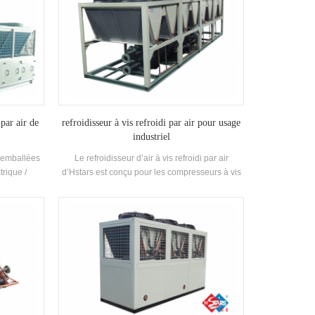
 par air de
refroidisseur à vis refroidi par air pour usage
industriel
s emballées
Le refroidisseur d’air à vis refroidi par air
trique /
d’Hstars est conçu pour les compresseurs à vis
s solutions
sans fin et la récupération de chaleur en option
industrie
pour les clients à usage industriel. haute qualité
l'imprimerie
avec une utilisation facile.
timents
a protection
intérieur, la