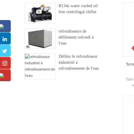
remp
R134a water cooled oil
r
free centrifugal chiller
c
refro
nettoy
refroidisseurs de
d'
défilement refroidi à
l'eau
Défilez le refroidisseur
industriel à
Scro
refroidissement de l'eau
Type
r
Compr
aut
sh
échan