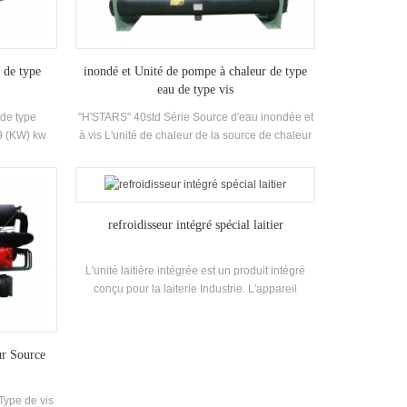
 de type
inondé et Unité de pompe à chaleur de type
eau de type vis
 de type
"H'STARS" 40std Série Source d'eau inondée et
9 (KW) kw
à vis L'unité de chaleur de la source de chaleur
ltaïque,
adopte Haute efficacité Twin-vis compresseur,
entaire
auto-développé et fabriqué haut rendement
Evaporateur de type inondé, R22, R134A
réfrigérant, efficacité énergétique jusqu'à 6.7.
refroidisseur intégré spécial laitier
Température de sortie d'eau chaude 50 ° C
L'unité de récupération de chaleur peut être
configurée conformément au client Exigences.
L'unité laitière intégrée est un produit intégré
L'unité a un total de 20 standards Spécifications.
conçu pour la laiterie Industrie. L'appareil
intègre l'unité principale de réfrigération, le
réservoir de stockage d'eau congelé, la pompe
à eau à circulation d'eau congelée, le système
ur Source
de voies navigables et les composants de la
vanne, et intègre le projet dans la production
Type de vis