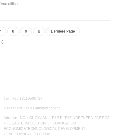
eau utilise
la chaleur
u pendant le
n d'énergie
isable et
7
8
9
Dernière Page
limatisation
eau chaude
s
NOUS CONTACTER
Tél. : +86 13119505727
Messagerie :
sales@hstars.com.cn
Adresse : NO.1 GUOYUAN 4 TH RD.,THE NORTHERN PART OF
THE EASTERN SECTION OF GUANGZHOU
ECONOMIC&TECHNOLOGICAL DEVELOPMENT
ZONE,GUANGZHOU,CHINA