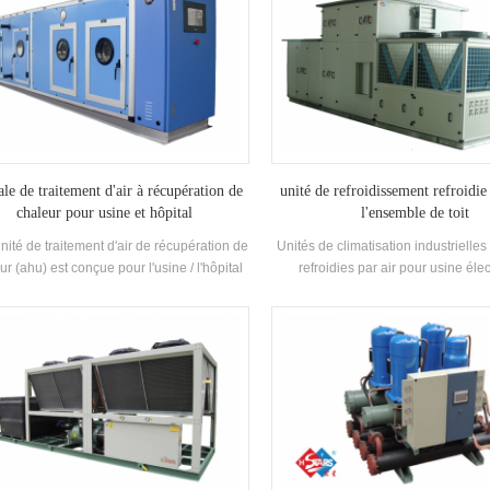
ale de traitement d'air à récupération de
unité de refroidissement refroidie
chaleur pour usine et hôpital
l'ensemble de toit
unité de traitement d'air de récupération de
Unités de climatisation industrielle
ur (ahu) est conçue pour l'usine / l'hôpital
refroidies par air pour usine élec
es fonctions multiples de refroidissement,
chimique / textileh.stars propose de
fage, humidification, déshumidification et
pour l'industrie pharmaceutique, l'
purification de l'air.
électronique, l'industrie automobile, 
et l'industrie alimentaire, les bâ
commerciaux, le traitement VOC et l
de l'environnement, la qualité de l'air 
ventilation marine