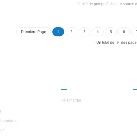
quantité de chaleur domestique eau.
L'unité de pompe à chaleur source d'
le refroidisseur pour échanger de 
entre la vapeur de réfrigérant et l'ea
opération, convertir le consommatio
chaleur dans de l'eau chaude util
Première Page
1
2
3
4
5
6
fournissant une grande quantité de c
tout en fournissant climatisation. 
Un total de
9
des page
dans la vie.
ROPOS DES
PARTENARIAT
ILES
Télécharger
e
Importante
ur