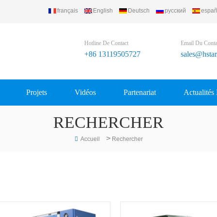
français
English
Deutsch
русский
españ
Hotline De Contact
Email Du Conta
+86 13119505727
sales@hsta
Projets
Vidéos
Partenariat
Actualités
RECHERCHER
>
Accueil
Rechercher