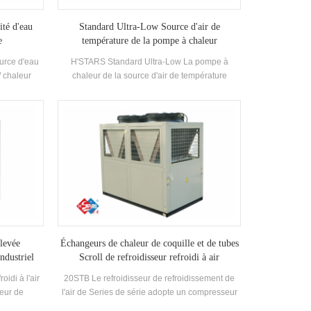
ité d'eau
Standard Ultra-Low Source d'air de
e
température de la pompe à chaleur
urce d'eau
H'STARS Standard Ultra-Low La pompe à
/ chaleur
chaleur de la source d'air de température
'eau chaude
fonctionne de manière stable dans
de bain, une
l'environnement de -25 ℃ ~ 43, en utilisant de
scine et
l'air comme source de chaleur, aucun polluants
haleur des
n'est déchargé et 55 ° C L'eau chaude est
miser de
préparée pour répondre à la demande d'eau
ment.Energy
chaude entre 35-55 ° c. Fonction de chauffage,
aré à la
adaptée à l'alimentation en air direct ou au
l, qui peut
rayonnement du sol Chauffage.
ion Coût.
élevée
Échangeurs de chaleur de coquille et de tubes
industriel
Scroll de refroidisseur refroidi à air
oidi à l'air
20STB Le refroidisseur de refroidissement de
eur de
l'air de Series de série adopte un compresseur
, développé
de défilement fermé, développe et fabrique