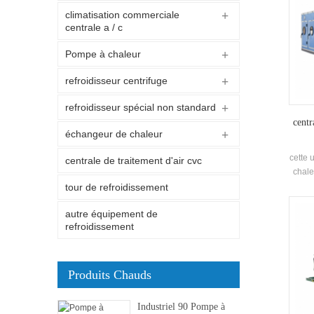
climatisation commerciale
centrale a / c
Pompe à chaleur
refroidisseur centrifuge
refroidisseur spécial non standard
centr
échangeur de chaleur
cette 
centrale de traitement d'air cvc
chale
avec d
tour de refroidissement
chauf
autre équipement de
refroidissement
Produits Chauds
Industriel 90 Pompe à