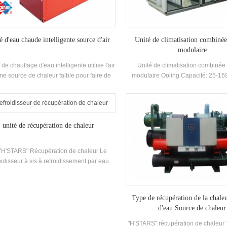
é d'eau chaude intelligente source d'air
Unité de climatisation combinée
modulaire
 de chauffage d'eau intelligente utilise l'air
Unité de climatisation combinée
e source de chaleur faible pour faire de
modulaire Ooling Capacité: 25-16
au chaude, qui est économe en énergie,
Applications: Chemical, photovo
cace et respectueuse de l'environnement.
pharmaceutique, industrie alim
unité de récupération de chaleur
"H'STARS" Récupération de chaleur Le
oidisseur à vis à refroidissement par eau
ise une unité de récupération de chaleur
our récupérer la chaleur générée par
échange de chaleur entre la vapeur de
Type de récupération de la chale
gérant et l'eau pendant le Le processus de
d'eau Source de chaleur
réfrigération, qui fournit aux clients la
tisation de la climatisation et une grande
"H'STARS" récupération de chaleur 