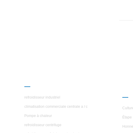
PRODUITS
À P
ÉTO
refroidisseur industriel
climatisation commerciale centrale a / c
Cultur
Pompe à chaleur
Étape 
refroidisseur centrifuge
Honne