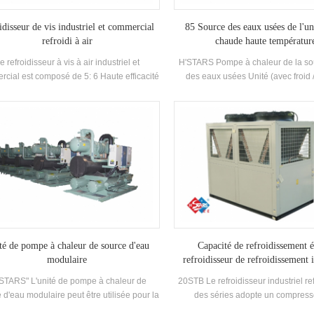
idisseur de vis industriel et commercial
85 Source des eaux usées de l'un
refroidi à air
chaude haute températur
e refroidisseur à vis à air industriel et
H'STARS Pompe à chaleur de la so
cial est composé de 5: 6 Haute efficacité
des eaux usées Unité (avec froid 
Compresseur à vis de haute qualité
récupération) est un équipement d
nseur et évaporateur, et équipé de Nom
développé et fabriqué pour la salle 
que Contrôle électrique Composants, qui
piscine à ressorts chaude, une pi
être utilisé largement dans des industries
d'autres baignades, extrayant la c
industries.
eaux usées domestiques, écono
l'énergie et protéger le Environne
L'épargne est de 30% ~ 50% comp
méthode de chauffage conventionne
réduire considérablement l'opérat
té de pompe à chaleur de source d'eau
Capacité de refroidissement 
modulaire
refroidisseur de refroidissement 
refroidi à air
STARS" L'unité de pompe à chaleur de
20STB Le refroidisseur industriel refr
 d'eau modulaire peut être utilisée pour la
des séries adopte un compress
frigération et le chauffage, et peut être
défilement entièrement hermétique