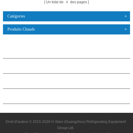
Un total de
4
des pages
Catégories
Produits Chauds
PRODUITS
À PROPOS DES ÉTOILES
PARTENARIAT
NOUS CONTACTER
Droit d\'auteur © 2015-2026 H.Stars (Guangzhou) Refrigerating Equipment
Group Ltd.