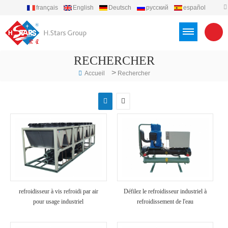
français
English
Deutsch
русский
español
português
العربية
Türkçe
Việt
Indonesia
RECHERCHER
>
Accueil
Rechercher
refroidisseur à vis refroidi par air
Défilez le refroidisseur industriel à
pour usage industriel
refroidissement de l'eau