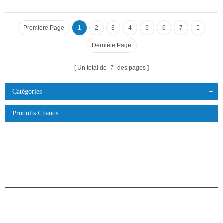
Première Page
1
2
3
4
5
6
7
Dernière Page
Un total de
7
des pages
Catégories
Produits Chauds
PRODUITS
À PROPOS DES ÉTOILES
PARTENARIAT