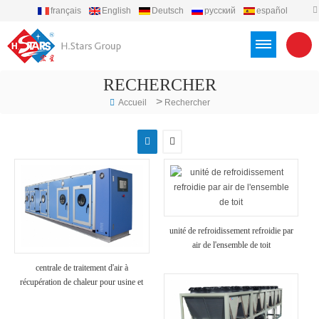
français
English
Deutsch
русский
español
português
العربية
Türkçe
Việt
Indonesia
RECHERCHER
>
Accueil
Rechercher
unité de refroidissement refroidie par
air de l'ensemble de toit
centrale de traitement d'air à
récupération de chaleur pour usine et
hôpital