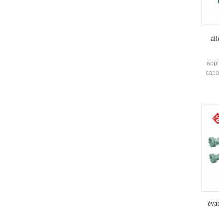
ail
appl
capa
tempér
cal
plage
éva