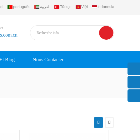
ol
português
العربية
Türkçe
Việt
Indonesia
ct
rs.com.cn
 Et Blog
Nous Contacter