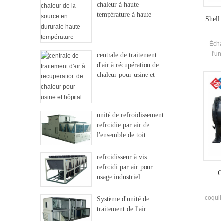
chaleur à haute
température à haute
Shell
température
Écha
l'u
centrale de traitement
HVAC U
d'air à récupération de
un
chaleur pour usine et
ut
hôpital
unité de refroidissement
refroidie par air de
l'ensemble de toit
refroidisseur à vis
refroidi par air pour
C
usage industriel
coquil
Système d'unité de
traitement de l'air