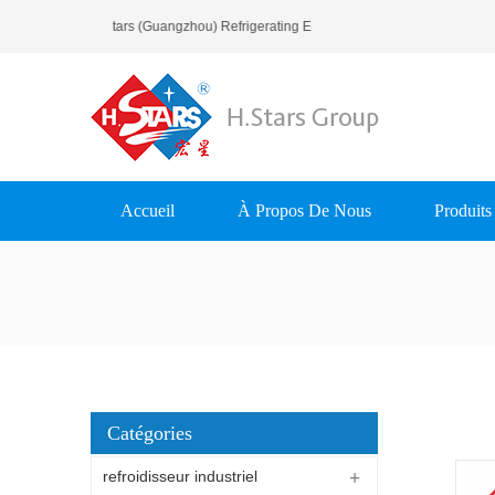
Bienvenue À H.Stars (Guangzhou) Refrigerating Equipment Group Ltd..
Accueil
À Propos De Nous
Produits
Catégories
refroidisseur industriel