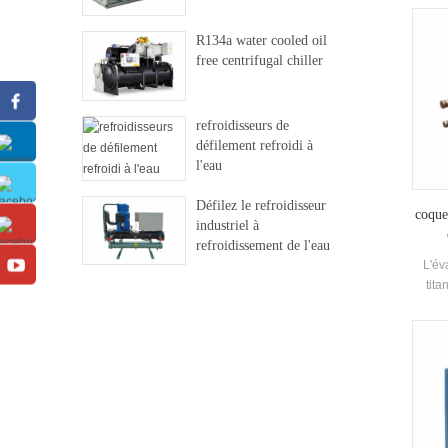
R134a water cooled oil
free centrifugal chiller
refroidisseurs de
défilement refroidi à
l'eau
Défilez le refroidisseur
coque
industriel à
refroidissement de l'eau
L'év
tita
marin
doive
cet é