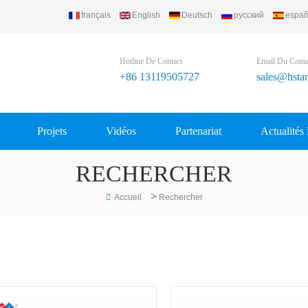
français
English
Deutsch
русский
españ
Hotline De Contact
Email Du Conta
+86 13119505727
sales@hsta
Projets
Vidéos
Partenariat
Actualités
RECHERCHER
>
Accueil
Rechercher