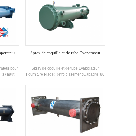
aporateur
Spray de coquille et de tube Evaporateur
rateur pour
Spray de coquille et de tube Evaporateur
its / haut
Fourniture Plage: Refroidissement Capacité: 80
eur pour
~ 1500RT; Réfrigération Circuit: 1, 2 circuits
rcuitSheat
'Réfrigérant: R134A
ndé type /