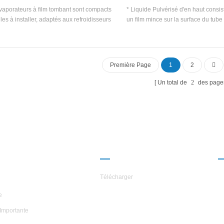
vaporateurs à film tombant sont compacts
* Liquide Pulvérisé d'en haut consis
iles à installer, adaptés aux refroidisseurs
un film mince sur la surface du tub
c plusieurs systèmes de compresseur.
de chaleur pour obtenir le meilleur t
chaleur Effet. * Le Le dispositif de
liquide et de déformation est nationa
Avec Non Superheat Exigence de 
Première Page
1
2
réfrigérant La température d'évapor
être grandement améliorée. * Atte
Un total de
2
des page
Coefficient de transfert de chaleur p
35% moins de volume de charges de 
que inondé évaporateurs. Le t
pulvérisation Evaporateur convient
centrifuge, palier magnétique et aut
compresseur.
ROPOS DES
PARTENARIAT
ILES
Télécharger
e
Importante