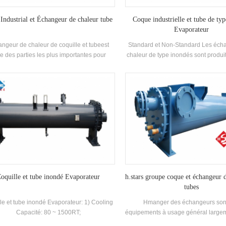
 Industrial et Échangeur de chaleur tube
Coque industrielle et tube de ty
Evaporateur
ngeur de chaleur de coquille et tubeest
Standard et Non-Standard Les éch
ne des parties les plus importantes pour
chaleur de type inondés sont produit
nité comme une unité de refroidisseur et
clients Exigence.
e unité de pompe à chaleur, largement
ilisée dans toutes sortes de superficie
industrielle et commerciale Zone.
oquille et tube inondé Evaporateur
h.stars groupe coque et échangeur 
tubes
le et tube inondé Evaporateur: 1) Cooling
Hmanger des échangeurs son
Capacité: 80 ~ 1500RT;
équipements à usage général largeme
dans la pétrochimie, la métallur