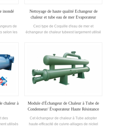
pe inondé
Nettoyage de haute qualité Echangeur de
chaleur et tube eau de mer Evaporateur
angeurs de
Ceci type de Coquille d'eau de mer et
s selon les
échangeur de chaleur tubeest largement utilisé
dans les équipements marins mais convient
également à celles système qui doit traiter
chimique ou Corosse liquide.
de chaleur à
Module d'Échangeur de Chaleur à Tube de
Condenseur/ Évaporateur Haute Résistance
Anti-Corrosion Refroidisseurs pour l'Industrie
t des
Cet échangeur de chaleur à Tube adopter
Chimique Utilisation
nt utilisés
haute-efficacité de cuivre-alliages de nickel
gie, la
tubes de cuivre, qui sont immergées dans le