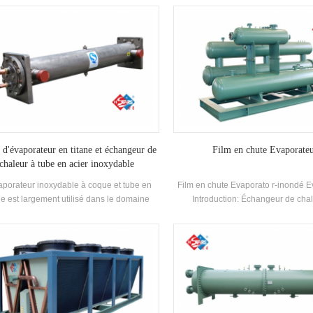
réfrigération, le gaz et d'autres in
 d'évaporateur en titane et échangeur de
Film en chute Evaporate
chaleur à tube en acier inoxydable
aporateur inoxydable à coque et tube en
Film en chute Evaporato r-inondé E
ne est largement utilisé dans le domaine
Introduction: Échangeur de cha
 et convient également aux systèmes qui
refroidisseur industriel à vis à vis M
nt traiter un liquide chimique ou corrosif.
Capacité de refroidissement Range
vaporateur aussiassurer une efficacité de
2000kw Applications: Équipement 
transfert de chaleur élevée.
pharmaceutique, industriel, transfo
aliments et autres sites industri
Paramètres: Capacité de refroid
Range: 120.3kw ~ 2000kw Régla
température Plage: 7 ~ 20 ° C App