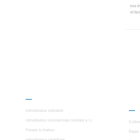
nos é
et fac
ave
PRODUITS
À P
ÉTO
refroidisseur industriel
climatisation commerciale centrale a / c
Cultur
Pompe à chaleur
Étape 
refroidisseur centrifuge