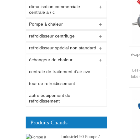
climatisation commerciale
centrale a / c
Pompe à chaleur
refroidisseur centrifuge
refroidisseur spécial non standard
évap
échangeur de chaleur
Les 
centrale de traitement d'air cvc
tube 
les m
tour de refroidissement
de cl
autre équipement de
princi
refroidissement
va
réfrig
de 
inoxy
Produits Chauds
ailet
Industriel 90 Pompe à