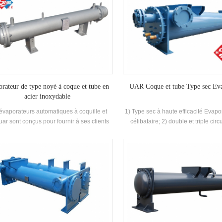
orateur de type noyé à coque et tube en
UAR Coque et tube Type sec Ev
acier inoxydable
évaporateurs automatiques à coquille et
1) Type sec à haute efficacité Evapo
uar sont conçus pour fournir à ses clients
célibataire; 2) double et triple circu
eilleures solutions disponibles en matière
Efficacité Type inondé Evaporat
imatisation et de réfrigération. la fonction
célibataire; 3) Double et Triple Ci
pale est d'évaporer le réfrigérant liquide en
ÉCHANGE GAMME: 3TR - 900TR ino
peur réfrigérante et de réfrigérer l'eau
Marin
érée. la partie coque et tube est constituée
tubes haute performance q235-b, acier
dable # 304 # 316. de cuivres spéciaux, à
tes à l'extérieur et à rainures à l'intérieur.