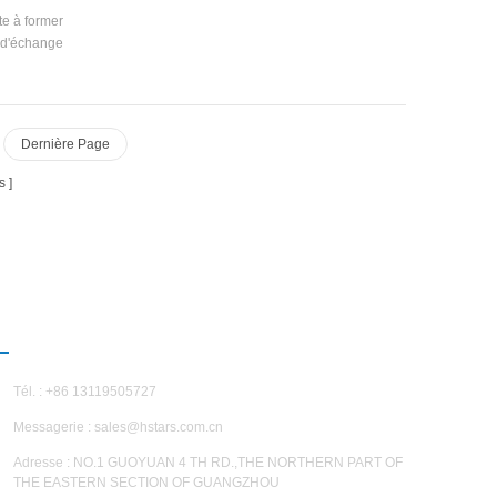
te à former
e d'échange
ransfert de
 séparation
l breveté. *
vapeur de
Dernière Page
ation peut
indre 30%
s
lus élevé et
réfrigérant
ype de
 à la vis,
res types de
NOUS CONTACTER
Tél. : +86 13119505727
Messagerie :
sales@hstars.com.cn
Adresse : NO.1 GUOYUAN 4 TH RD.,THE NORTHERN PART OF
THE EASTERN SECTION OF GUANGZHOU