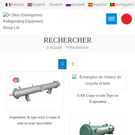
français
English
Deutsch
русский
español
português
العربية
Türkçe
Việt
Indonesia
RECHERCHER
>
Accueil
Rechercher
UAR Coque et tube Type sec
Evaporateur
évaporateur de type noyé à coque et
tube en acier inoxydable