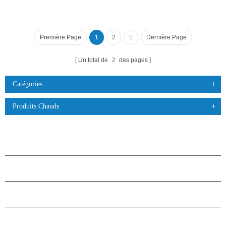
Première Page
1
2
Dernière Page
Un total de
2
des pages
Catégories
Produits Chauds
PRODUITS
À PROPOS DES ÉTOILES
PARTENARIAT
NOUS CONTACTER