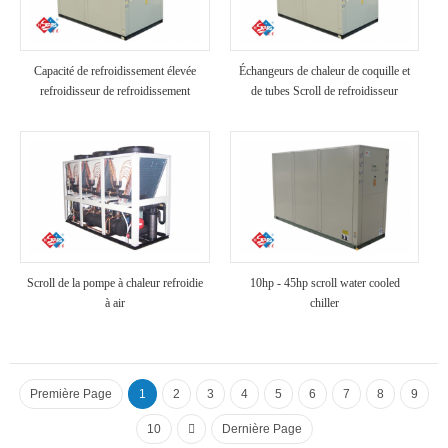
Capacité de refroidissement élevée
Échangeurs de chaleur de coquille et
refroidisseur de refroidissement
de tubes Scroll de refroidisseur
industriel refroidi à air
refroidi à air
Scroll de la pompe à chaleur refroidie
10hp - 45hp scroll water cooled
à air
chiller
Première Page
1
2
3
4
5
6
7
8
9
10
Dernière Page