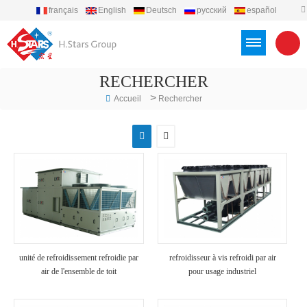
français
English
Deutsch
русский
español
português
العربية
Türkçe
Việt
Indonesia
RECHERCHER
>
Accueil
Rechercher
unité de refroidissement refroidie par
refroidisseur à vis refroidi par air
air de l'ensemble de toit
pour usage industriel