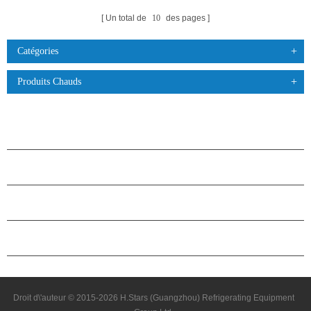
Un total de
10
des pages
Catégories
Produits Chauds
PRODUITS
À PROPOS DES ÉTOILES
PARTENARIAT
NOUS CONTACTER
Droit d\'auteur © 2015-2026 H.Stars (Guangzhou) Refrigerating Equipment