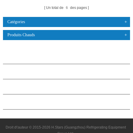
Un total de
6
des pages
Catégories
Produits Chauds
PRODUITS
À PROPOS DES ÉTOILES
PARTENARIAT
NOUS CONTACTER
Droit d\'auteur © 2015-2026 H.Stars (Guangzhou) Refrigerating Equipment