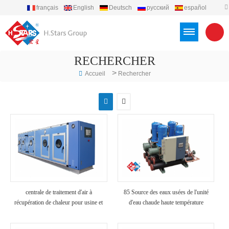
français
English
Deutsch
русский
español
português
العربية
Türkçe
Việt
Indonesia
RECHERCHER
>
Accueil
Rechercher
centrale de traitement d'air à
85 Source des eaux usées de l'unité
récupération de chaleur pour usine et
d'eau chaude haute température
hôpital