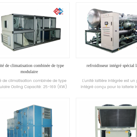
eloppe et fabrique indépendamment
entièrement fermé, auto-déve
 efficacité shell and-tube Échangeur
fabriqué haut rendement shell
chaleur et échangeur de chaleur de
Échangeur de chaleur et écha
ne, adopte R22 et r407c réfrigérateur
chaleur à bobines, utilisant R2
R407C réfrigérant
té de climatisation combinée de type
refroidisseur intégré spécial l
modulaire
é de climatisation combinée de type
L'unité laitière intégrée est un
laire Ooling Capacité: 25-169 (KW)
intégré conçu pour la laiterie I
plications: Chemical, photovoltaïque,
L'appareil intègre l'unité princ
armaceutique, industrie alimentaire
réfrigération, le réservoir de sto
congelé, la pompe à eau à cir
d'eau congelée, le système d
navigables et les composants de
et intègre le projet dans la pr