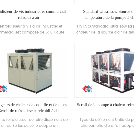
idisseur de vis industriel et commercial
Standard Ultra-Low Source d'
refroidi à air
température de la pompe à ch
refroidisseur à vis à air industriel et
H'STARS Standard Ultra-Low L
mercial est composé de 5: 6 Haute
chaleur de la source d'air de t
ficacité Compresseur à vis de haute
fonctionne de manière stabl
alité Condenseur et évaporateur, et
l'environnement de -25 ℃ ~ 43, e
quipé de Nom de marque Contrôle
de l'air comme source de chale
rique Composants, qui peut être utilisé
polluants n'est déchargé et 55 
ement dans des industries industries.
chaude est préparée pour répo
demande d'eau chaude entre 3
Fonction de chauffage, ada
l'alimentation en air direct
rayonnement du sol Chauf
geurs de chaleur de coquille et de tubes
Scroll de la pompe à chaleur refro
croll de refroidisseur refroidi à air
 Le refroidisseur de refroidissement de
Type de défilement Unité de 
l'air de Series de série adopte un
chaleur refroidie à l'air adop
compresseur de défilement fermé,
efficacité Compresseur de déf