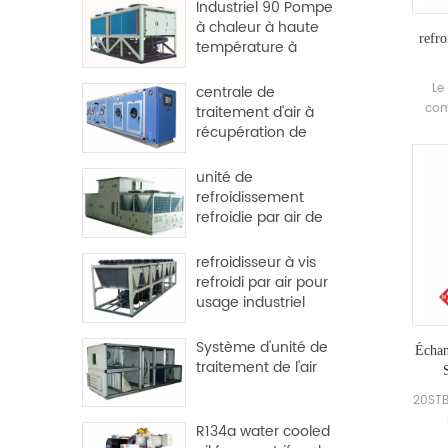
Industriel 90 Pompe
à chaleur à haute
refro
température à
haute température
Le 
centrale de
com
traitement d'air à
ef
récupération de
qu
chaleur pour usine
é
et hôpital
unité de
élect
refroidissement
larg
refroidie par air de
l'ensemble de toit
refroidisseur à vis
refroidi par air pour
usage industriel
Système d'unité de
Échan
traitement de l'air
S
20STB
R134a water cooled