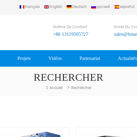
français
English
Deutsch
русский
español
Hotline De Contact
Email Du Co
+86 13119505727
sales@hsta
Projets
Vidéos
Partenariat
Actualité
RECHERCHER
>
Accueil
Rechercher