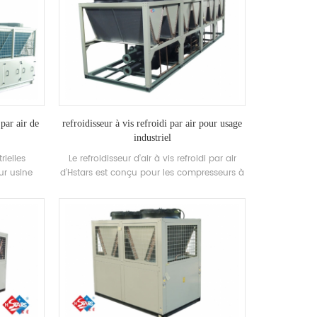
 par air de
refroidisseur à vis refroidi par air pour usage
industriel
rielles
Le refroidisseur d’air à vis refroidi par air
ur usine
d’Hstars est conçu pour les compresseurs à
h.stars
vis sans fin et la récupération de chaleur
ndustrie
en option pour les clients à usage
tronique,
industriel. haute qualité avec une utilisation
merie et
facile.
timents
C et la
 qualité de
 marine