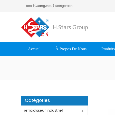
Bienvenue À H.Stars (Guangzhou) Refrigerating Equipment Group Ltd..
Accueil
À Propos De Nous
Produits
Catégories
refroidisseur industriel