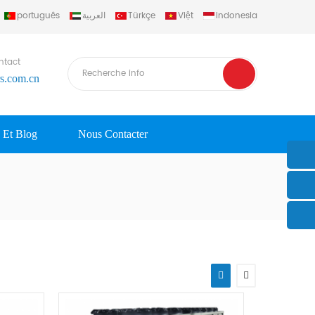
português
العربية
Türkçe
Việt
Indonesia
ntact
rs.com.cn
s Et Blog
Nous Contacter