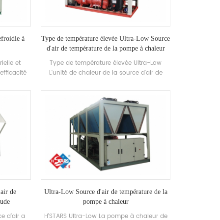
which meets the hygiene requirements of
food production.
froidie à
Type de température élevée Ultra-Low Source
d'air de température de la pompe à chaleur
ielle et
Type de température élevée Ultra-Low
fficacité
L'unité de chaleur de la source d'air de
 aigue et
température est composée de 85 ° C Eau
tèmes de
chaude haute température à travers la
petits et
pompe à chaleur avec une capacité de
sine, les
chauffage nominale 88kw Puissance
villas et
d'entrée 37.5kw Plage de température de
ements.
l'eau chaude 55 ° C-85 ° C
air de
Ultra-Low Source d'air de température de la
aude
pompe à chaleur
e d'air a
H'STARS Ultra-Low La pompe à chaleur de