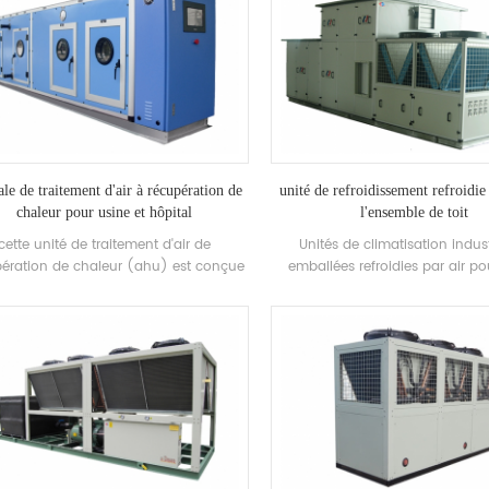
ale de traitement d'air à récupération de
unité de refroidissement refroidie
chaleur pour usine et hôpital
l'ensemble de toit
cette unité de traitement d'air de
Unités de climatisation indust
ération de chaleur (ahu) est conçue
emballées refroidies par air po
 l'usine / l'hôpital avec des fonctions
électrique / chimique / textile
tiples de refroidissement, chauffage,
propose des solutions pour l'i
midification, déshumidification et
pharmaceutique, l'industrie élec
purification de l'air.
l'industrie automobile, l'impri
l'industrie alimentaire, les bâ
commerciaux, le traitement VO
protection de l'environnement, la
l'air intérieur, la ventilation