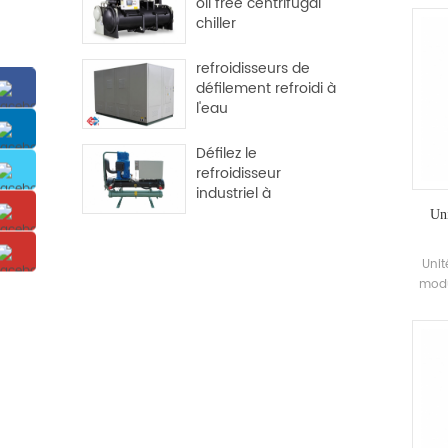
oil free centrifugal
dév
chiller
Haute
de 
refroidisseurs de
bobi
défilement refroidi à
l'eau
Défilez le
refroidisseur
industriel à
refroidissement de
Uni
l'eau
Unit
modu
kw Ap
ph