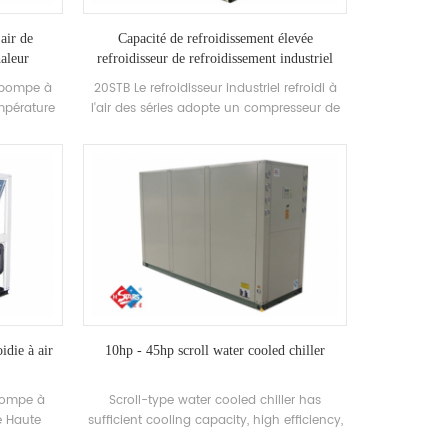
air de
Capacité de refroidissement élevée
aleur
refroidisseur de refroidissement industriel
refroidi à air
a pompe à
20STB Le refroidisseur industriel refroidi à
empérature
l'air des séries adopte un compresseur de
e dans
défilement entièrement hermétique,
n utilisant
développé Haute-efficacité Échangeur de
ur, aucun
chaleur de coque et de tube, utilisant R22,
° C L'eau
R407C Réfrigérant, Efficacité énergétique
ndre à la
Grade jusqu'à 2 niveaux
5-55 ° c.
ptée à
 ou au
fage.
idie à air
10hp - 45hp scroll water cooled chiller
pompe à
Scroll-type water cooled chiller has
te Haute
sufficient cooling capacity, high efficiency,
ilement
easy cleaning and maintenance, and