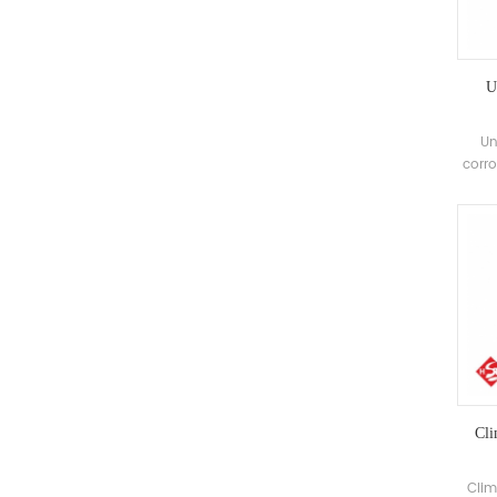
U
Un
corro
le co
unité 
dans 
Cli
Clim