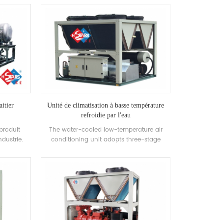
loppé et
energy efficiency rating is 4-2. cooling
 and-tube
capacity range: 21500 kcal to 113400 kcal
ngeur de
(10HP~45HP), suitable for small and
2, R134A,
medium-sized offices, factory workshops,
hotels, villas, etc
aitier
Unité de climatisation à basse température
refroidie par l'eau
 produit
The water-cooled low-temperature air
ndustrie.
conditioning unit adopts three-stage
ipale de
refrigeration and is unloaded step by step
ckage d'eau
according to the cooling load demand of
culation
the use environment. The unit adopts a
e voies
special microcomputer controller to control
 la vanne,
the low-temperature action process, and
oduction
automatically operates after setting the
temperature according to actual needs.
The outer plate is made of stainless steel,