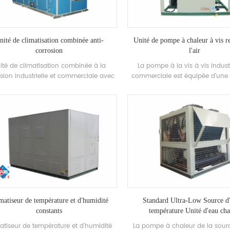
nité de climatisation combinée anti-
Unité de pompe à chaleur à vis re
corrosion
l'air
ité de climatisation combinée à la
La pompe à la vis à vis industr
sion industrielle et commerciale avec
commerciale est équipée d'une e
ureur de récupération de chaleur, cette
élevée Échangeur de chaleur à
de climatisation est largement utilisée
largement utilisé dans les sys
Ceux Industries ayant une résistance
climatisation des bâtiments, les 
à la corrosion Exigences.
moyens bureaux, les ateliers d'u
magasins d'hôtels viticoles, les 
autres climatisation Environn
matiseur de température et d'humidité
Standard Ultra-Low Source d'
constants
température Unité d'eau ch
atiseur de température et d'humidité
La pompe à chaleur de la sourc