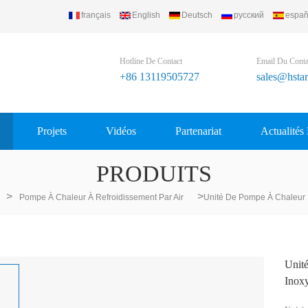
français
English
Deutsch
русский
españ
Hotline De Contact
Email Du Conta
+86 13119505727
sales@hsta
Projets
Vidéos
Partenariat
Actualités
PRODUITS
>
>
Pompe À Chaleur À Refroidissement Par Air
Unité De Pompe À Chaleur D
Unit
Inox