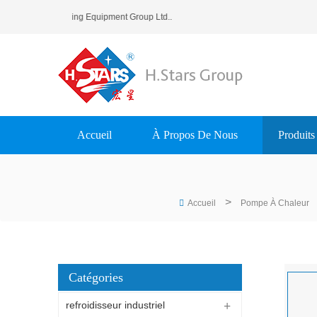
ars (Guangzhou) Refrigerating Equipment Group Ltd..
Accueil
À Propos De Nous
Produits
>
Accueil
Pompe À Chaleur
Catégories
refroidisseur industriel