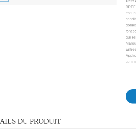
Unité 
BREF 
est un
condit
domes
foncti
qui es
Marqu
Entrée
Applic
commer
AILS DU PRODUIT