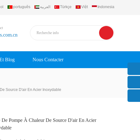
ol
português
العربية
Türkçe
Việt
Indonesia
ct
rs.com.cn
 Et Blog
Nous Contacter
e Source D'air En Acier Inoxydable
é De Pompe À Chaleur De Source D'air En Acier
ydable