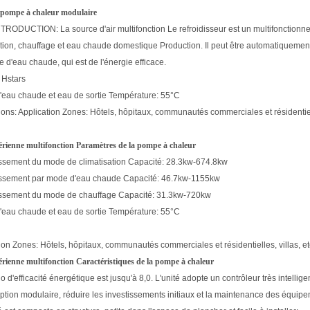
 pompe à chaleur modulaire
RODUCTION: La source d'air multifonction Le refroidisseur est un multifonctionnelle
ation, chauffage et eau chaude domestique Production. Il peut être automatiquemen
d'eau chaude, qui est de l'énergie efficace.
 Hstars
'eau chaude et eau de sortie Température: 55
°
C
ions: Application Zones: Hôtels, hôpitaux, communautés commerciales et résidentielle
érienne multifonction Paramètres de la pompe à chaleur
ssement du mode de climatisation Capacité: 28.3kw-674.8kw
issement par mode d'eau chaude Capacité: 46.7kw-1155kw
issement du mode de chauffage Capacité: 31.3kw-720kw
'eau chaude et eau de sortie Température: 55
°
C
ion Zones: Hôtels, hôpitaux, communautés commerciales et résidentielles, villas, et
érienne multifonction Caractéristiques de la pompe à chaleur
tio d'efficacité énergétique est jusqu'à 8,0. L'unité adopte un contrôleur très intell
ption modulaire, réduire les investissements initiaux et la maintenance des équipe