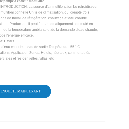
de pompe à chaleur modulaire
INTRODUCTION: La source d'air multifonction Le refroidisseur
 multifonctionnelle Unité de climatisation, qui compte trois
ions de travail de réfrigération, chauffage et eau chaude
tique Production. Il peut être automatiquement commuté en
on de la température ambiante et de la demande d'eau chaude,
t de l'énergie efficace.
e: Hstars
 d'eau chaude et eau de sortie Température: 55 ° C
ations: Application Zones: Hôtels, hôpitaux, communautés
ciales et résidentielles, villas, etc
ENQUÊTE MAINTENANT