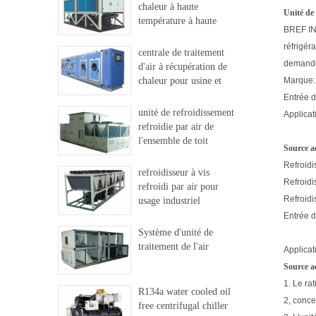
chaleur à haute
Unité de
température à haute
BREF INT
température
réfrigér
centrale de traitement
demande 
d'air à récupération de
chaleur pour usine et
Marque:
hôpital
Entrée d
unité de refroidissement
Applicat
refroidie par air de
l'ensemble de toit
Source a
Refroidi
refroidisseur à vis
Refroid
refroidi par air pour
Refroid
usage industriel
Entrée d
Système d'unité de
traitement de l'air
Applicat
Source a
1. Le ra
R134a water cooled oil
2, conce
free centrifugal chiller