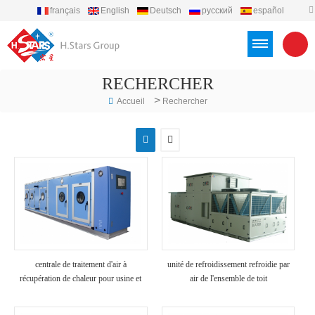
français
English
Deutsch
русский
español
português
العربية
Türkçe
Việt
Indonesia
RECHERCHER
>
Accueil
Rechercher
centrale de traitement d'air à
unité de refroidissement refroidie par
récupération de chaleur pour usine et
air de l'ensemble de toit
hôpital