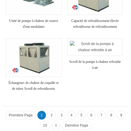
Unité de pompe à chaleur de source
Capacité de refroidissement élevée
d'eau modulaire
refroidisseur de refroidissement
industriel refroidi à air
Scroll de la pompe à chaleur refroidie
à air
Échangeurs de chaleur de coquille et
de tubes Scroll de refroidisseur
refroidi à air
Première Page
1
2
3
4
5
6
7
8
9
10
Dernière Page