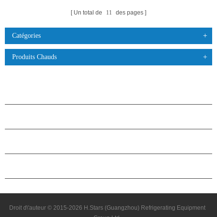
Un total de
11
des pages
Catégories
Produits Chauds
PRODUITS
À PROPOS DES ÉTOILES
PARTENARIAT
NOUS CONTACTER
Droit d\'auteur © 2015-2026 H.Stars (Guangzhou) Refrigerating Equipment