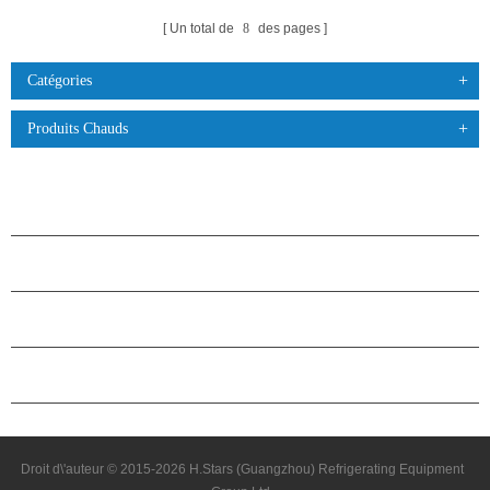
Un total de
8
des pages
Catégories
Produits Chauds
PRODUITS
À PROPOS DES ÉTOILES
PARTENARIAT
NOUS CONTACTER
Droit d\'auteur © 2015-2026 H.Stars (Guangzhou) Refrigerating Equipment