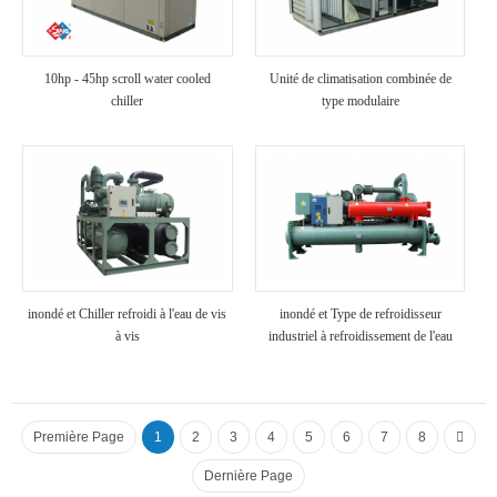
10hp - 45hp scroll water cooled
Unité de climatisation combinée de
chiller
type modulaire
inondé et Chiller refroidi à l'eau de vis
inondé et Type de refroidisseur
à vis
industriel à refroidissement de l'eau
Première Page
1
2
3
4
5
6
7
8
Dernière Page