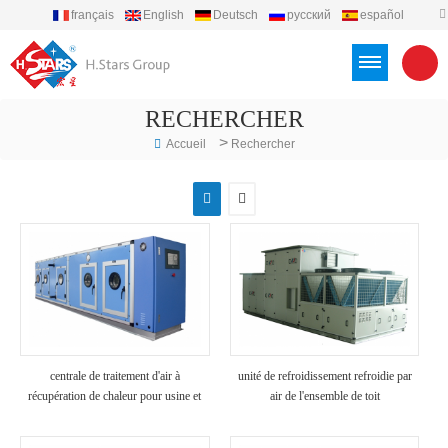
français
English
Deutsch
русский
español
português
العربية
Türkçe
Việt
Indonesia
RECHERCHER
>
Accueil
Rechercher
centrale de traitement d'air à
unité de refroidissement refroidie par
récupération de chaleur pour usine et
air de l'ensemble de toit
hôpital