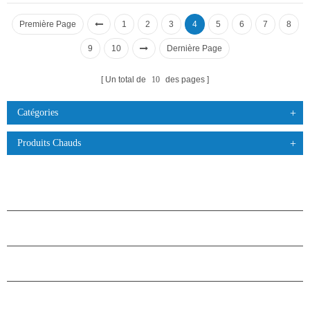
Première Page
1
2
3
4
5
6
7
8
9
10
Dernière Page
Un total de
10
des pages
Catégories
Produits Chauds
PRODUITS
À PROPOS DES ÉTOILES
PARTENARIAT
NOUS CONTACTER