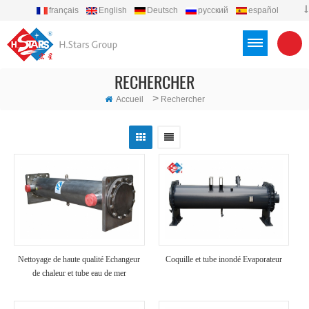
français
English
Deutsch
русский
español
português
العربية
Türkçe
Việt
Indonesia
RECHERCHER
>
Accueil
Rechercher
Nettoyage de haute qualité Echangeur
Coquille et tube inondé Evaporateur
de chaleur et tube eau de mer
Evaporateur